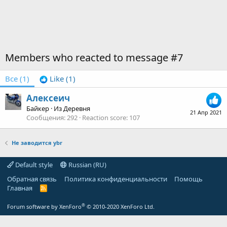
Members who reacted to message #7
Все
(1)
Like
(1)
Алексеич
Байкер
·
Из
Деревня
21 Апр 2021
Сообщения
292
Reaction score
107
Не заводится ybr
Default style
Russian (RU)
Обратная связь
Политика конфиденциальности
Помощь
Главная
R
S
S
®
Forum software by XenForo
© 2010-2020 XenForo Ltd.