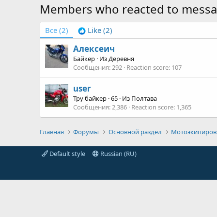
Members who reacted to mess
Все
(2)
Like
(2)
Алексеич
Байкер
·
Из
Деревня
Сообщения
292
Reaction score
107
user
Тру байкер
·
65
·
Из
Полтава
Сообщения
2,386
Reaction score
1,365
Главная
Форумы
Основной раздел
Мотоэкипиров
Default style
Russian (RU)