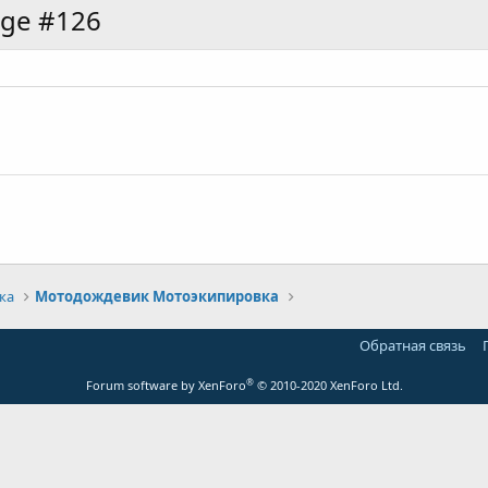
age #126
ка
Мотодождевик Мотоэкипировка
Обратная связь
®
Forum software by XenForo
© 2010-2020 XenForo Ltd.