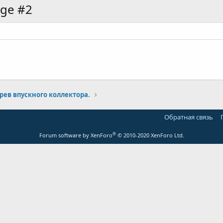
ge #2
рев впускного коллектора.
Обратная связь
®
Forum software by XenForo
© 2010-2020 XenForo Ltd.