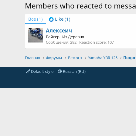
Members who reacted to messa
Все
(1)
Like
(1)
Алексеич
Байкер
·
Из
Деревня
Сообщения
292
Reaction score
107
Главная
Форумы
Ремонт
Yamaha YBR 125
Подог
Default style
Russian (RU)