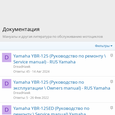
Документация
Мануалы и другая литература по обслуживанию мотоциклов
Фильтры
З
Yamaha YBR-125 (Руководство по ремонту \
D
а
Service manual) - RUS Yamaha
к
DreadHawk
р
Ответы
45
14 Авг 2024
е
З
Yamaha YBR-125 (Руководство по
п
D
а
эксплуатации \ Owners manual) - RUS Yamaha
л
к
е
DreadHawk
р
Ответы
5
26 Фев 2022
е
о
З
Yamaha YBR-125ED (Руководство по
п
D
а
ремонту \ Service manual) Yamaha
л