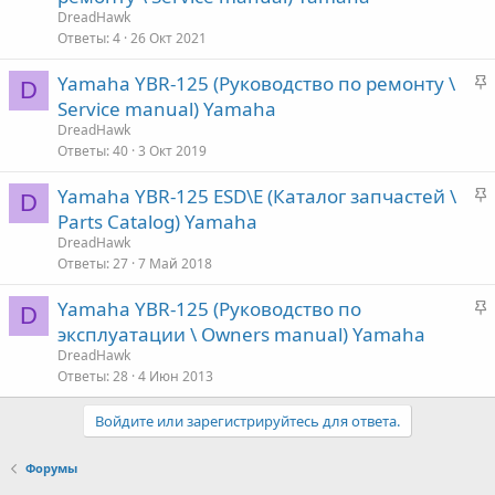
к
е
DreadHawk
р
Ответы
4
26 Окт 2021
е
о
З
Yamaha YBR-125 (Руководство по ремонту \
п
D
а
Service manual) Yamaha
л
к
е
DreadHawk
р
Ответы
40
3 Окт 2019
е
о
З
Yamaha YBR-125 ESD\E (Каталог запчастей \
п
D
а
Parts Catalog) Yamaha
л
к
е
DreadHawk
р
Ответы
27
7 Май 2018
е
о
З
Yamaha YBR-125 (Руководство по
п
D
а
эксплуатации \ Owners manual) Yamaha
л
к
е
DreadHawk
р
Ответы
28
4 Июн 2013
е
о
Войдите или зарегистрируйтесь для ответа.
п
л
е
Форумы