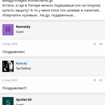
выеду/images/smilies/wink.gif
Кстати, а где в Питере можно подешевше (но не похуже)
купить защиту? А-то у меня пока ток шлемак в наличие..
Иперчатки нулевые.. На др. подаренные...
Remedy
R
Guest
6 Апр 2008
#4
Поздравляю!
kascej
Тру байкер
6 Апр 2008
#5
Поздравляю!!!
Spider26
S
Guest