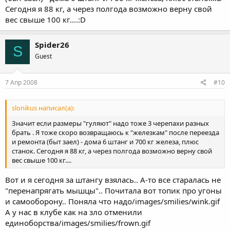
Сегодня я 88 кг, а через полгода возможно верну свой
вес свыше 100 кг....:D
Spider26
S
Guest
7 Апр 2008
#10
slonikus написал(а):
Значит если размеры "гуляют" надо тоже 3 черепахи разных
брать . Я тоже скоро возвращаюсь к "железкам" после переезда
и ремонта (быт заел) - дома 6 штанг и 700 кг железа, плюс
станок. Сегодня я 88 кг, а через полгода возможно верну свой
вес свыше 100 кг....
Вот и я сегодня за штангу взялась.. А-то все старалась не
"перенапрягать мышцы".. Почитала вот топик про угоны
и самооборону.. Поняла что надо/images/smilies/wink.gif
А у нас в клубе как на зло отменили
единоборства/images/smilies/frown.gif