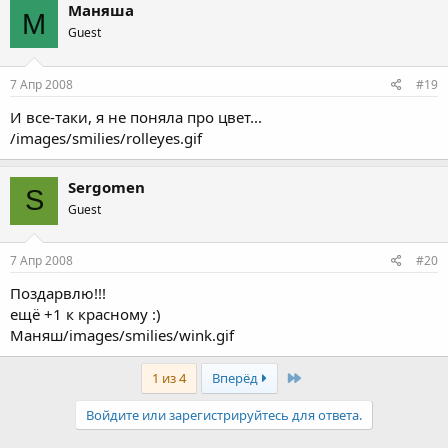
Маняша
М
Guest
7 Апр 2008
#19
И все-таки, я не поняла про цвет...
/images/smilies/rolleyes.gif
Sergomen
S
Guest
7 Апр 2008
#20
Поздарвлю!!!
ещё +1 к красному :)
Маняш/images/smilies/wink.gif
Last
1 из 4
Вперёд
Войдите или зарегистрируйтесь для ответа.