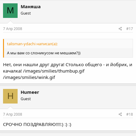
Маняша
М
Guest
7 Апр 2008
#17
talisman-ydachi написал(а):
А мы вам со слоникусом не мешаем?))
Нет, они нашли друг друга! Столько общего - и йобрик, и
качалка! /images/smilies/thumbup.gif
/images/smilies/wink.gif
Humeer
H
Guest
7 Апр 2008
#18
СРОЧНО ПОЗДРАВЛЯЮ!!!!:) :) :)