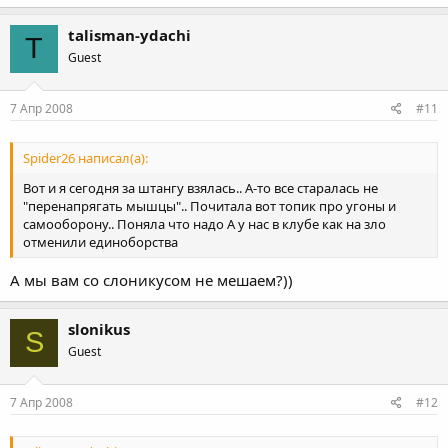
talisman-ydachi
T
Guest
7 Апр 2008
#11
Spider26 написал(а):
Вот и я сегодня за штангу взялась.. А-то все старалась не
"перенапрягать мышцы".. Почитала вот топик про угоны и
самооборону.. Поняла что надо А у нас в клубе как на зло
отменили единоборства
А мы вам со слоникусом не мешаем?))
slonikus
S
Guest
7 Апр 2008
#12