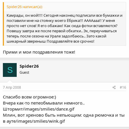
Spider26 написал(а):
Камрады, он мой!!!! Сегодня наконец подписали все бумажки и
поставили мне на стоянку моего Ёбрика!!! ААААааа!! У меня
просто нет слов! Я его обажаю! Как сюда фотки вставляются?
Повешу завтра же после первой обкатки.. Эх, переучиваться
теперь после сезона на Урале задолбаюсь.. Зато какой
шикарный звереныш Поздравляйте все срочно!
Прими и мои поздравления тоже!
Spider26
S
Guest
7 Апр 2008
#16
Спасибо всем огромное:)
Вчера как-то пепеобмывали немного..
Штормит/images/smilies/dance.gif
Млин, вот хреново быть непьющим: одна рюмочка и ты
в ауте/images/smilies/wink.gif