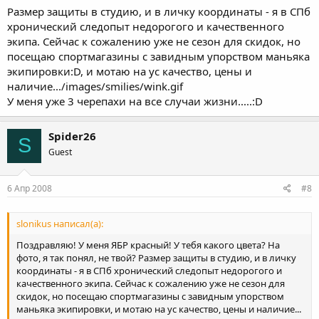
Размер защиты в студию, и в личку координаты - я в СПб
хронический следопыт недорогого и качественного
экипа. Сейчас к сожалению уже не сезон для скидок, но
посещаю спортмагазины с завидным упорством маньяка
экипировки:D, и мотаю на ус качество, цены и
наличие.../images/smilies/wink.gif
У меня уже 3 черепахи на все случаи жизни.....:D
Spider26
S
Guest
6 Апр 2008
#8
slonikus написал(а):
Поздравляю! У меня ЯБР красный! У тебя какого цвета? На
фото, я так понял, не твой? Размер защиты в студию, и в личку
координаты - я в СПб хронический следопыт недорогого и
качественного экипа. Сейчас к сожалению уже не сезон для
скидок, но посещаю спортмагазины с завидным упорством
маньяка экипировки, и мотаю на ус качество, цены и наличие...