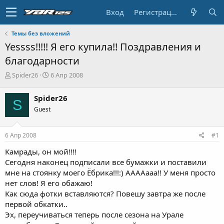
Вход
Регистрация
Темы без вложений
Yessss!!!!! Я его купила!! Поздравления и
благодарности
А
Д
Spider26
6 Апр 2008
в
а
т
т
Spider26
S
о
а
Guest
р
н
т
а
е
ч
6 Апр 2008
#1
м
а
ы
л
Камрады, он мой!!!!
а
Сегодня наконец подписали все бумажки и поставили
мне на стоянку моего Ёбрика!!!:) ААААааа!! У меня просто
нет слов! Я его обажаю!
Как сюда фотки вставляются? Повешу завтра же после
первой обкатки..
Эх, переучиваться теперь после сезона на Урале