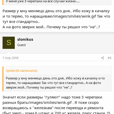
У меня уже 3 черепахи на все случаи жизни.....
Размер у мну меняецо день ото дня.. Ибо хожу в качалку
и то теряю, то наращиваю/images/smilies/wink.gif Так что
тут все стандартно..
А на фото зверик мой.. Почему ты решил что "не"..?
slonikus
S
Guest
7 Апр 2008
#9
Spider26 написал(а):
Размер у мну меняецо день ото дня.. Ибо хожу в качалку и то
теряю, то наращиваю Так что тут все стандартно.. А на фото
зверик мой.. Почему ты решил что "не"..?
Значит если размеры "гуляют" надо тоже 3 черепахи
разных брать/images/smilies/wink.gif . Я тоже скоро
возвращаюсь к "железкам" после переезда и ремонта
(быт заел) - дома 6 штанг и 700 кг железа, плюс станок.:D