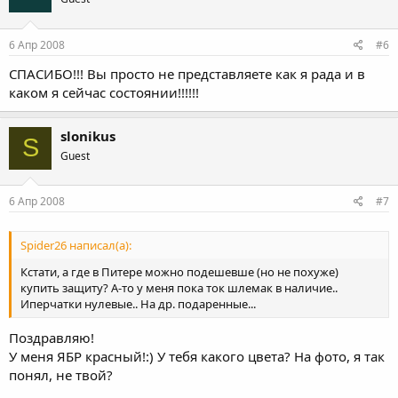
6 Апр 2008
#6
СПАСИБО!!! Вы просто не представляете как я рада и в
каком я сейчас состоянии!!!!!!
slonikus
S
Guest
6 Апр 2008
#7
Spider26 написал(а):
Кстати, а где в Питере можно подешевше (но не похуже)
купить защиту? А-то у меня пока ток шлемак в наличие..
Иперчатки нулевые.. На др. подаренные...
Поздравляю!
У меня ЯБР красный!:) У тебя какого цвета? На фото, я так
понял, не твой?