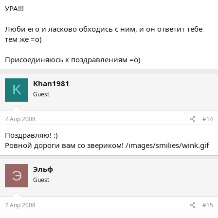
УРА!!!
Люби его и ласково обходись с ним, и он ответит тебе
тем же =о)
Присоединяюсь к поздравлениям =о)
Khan1981
K
Guest
7 Апр 2008
#14
Поздравляю! :)
Ровной дороги вам со звериком! /images/smilies/wink.gif
Эльф
Э
Guest
7 Апр 2008
#15