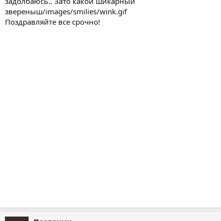
задолбаюсь.. Зато какой шикарный
звереныш/images/smilies/wink.gif
Поздравляйте все срочно!