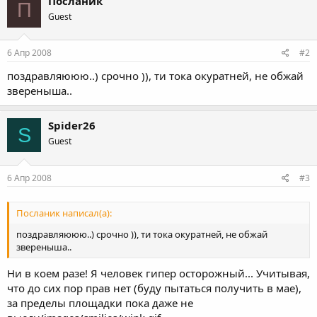
Посланик
П
Guest
6 Апр 2008
#2
поздравляююю..) срочно )), ти тока окуратней, не обжай
звереныша..
Spider26
S
Guest
6 Апр 2008
#3
Посланик написал(а):
поздравляююю..) срочно )), ти тока окуратней, не обжай
звереныша..
Ни в коем разе! Я человек гипер осторожный... Учитывая,
что до сих пор прав нет (буду пытаться получить в мае),
за пределы площадки пока даже не