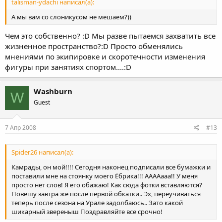
talisman-ydachi написал(а):
А мы вам со слоникусом не мешаем?))
Чем это собственно? :D Мы разве пытаемся захватить все
жизненное пространство?:D Просто обменялись
мнениями по экипировке и скоротечности изменения
фигуры при занятиях спортом....:D
Washburn
W
Guest
7 Апр 2008
#13
Spider26 написал(а):
Камрады, он мой!!!! Сегодня наконец подписали все бумажки и
поставили мне на стоянку моего Ёбрика!!! ААААааа!! У меня
просто нет слов! Я его обажаю! Как сюда фотки вставляются?
Повешу завтра же после первой обкатки.. Эх, переучиваться
теперь после сезона на Урале задолбаюсь.. Зато какой
шикарный звереныш Поздравляйте все срочно!