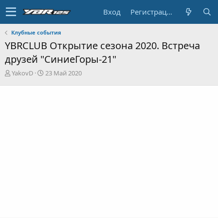
Вход
Регистрация
Клубные события
YBRCLUB Открытие сезона 2020. Встреча
друзей "СиниеГоры-21"
А
Д
YakovD
23 Май 2020
в
а
т
т
о
а
р
н
т
а
е
ч
м
а
ы
л
а