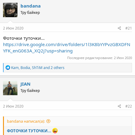
bandana
Тру байкер
2 Июн 2020
#21
Фоточки туточки...
https://drive.google.com/drive/folders/1l3K8bYYPvzGBXDFN
YFK_enG063A_XQ2j?usp=sharing
Последнее редактирование:
2 Июн 2020
R
Kam
,
Bodia
,
ShTiM
and 2 others
e
a
c
JIAN
t
Тру байкер
i
o
n
s
2 Июн 2020
#22
:
bandana написал(а):
ФОТОЧКИ ТУТОЧКИ...