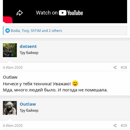
R
Bodia
,
Tsoy
,
ShTiM
and 2 others
e
a
c
dotsent
t
Тру байкер
i
o
n
s
4 Июн 2020
#28
:
Outlaw
Ничесе у тебя техника! Уважаю!
Мда, много людей было. И погода не помешала.
Outlaw
Тру байкер
4 Июн 2020
#29