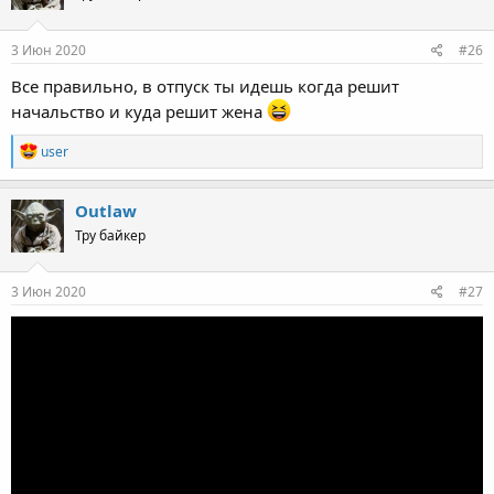
3 Июн 2020
#26
Все правильно, в отпуск ты идешь когда решит
начальство и куда решит жена
R
user
e
a
c
Outlaw
t
Тру байкер
i
o
n
s
3 Июн 2020
#27
: