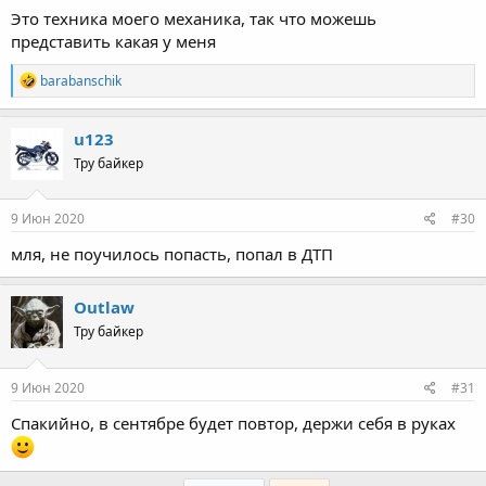
Это техника моего механика, так что можешь
представить какая у меня
R
barabanschik
e
a
c
u123
t
Тру байкер
i
o
n
s
9 Июн 2020
#30
:
мля, не поучилось попасть, попал в ДТП
Outlaw
Тру байкер
9 Июн 2020
#31
Спакийно, в сентябре будет повтор, держи себя в руках