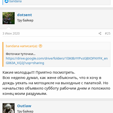
R
bandana
e
a
c
dotsent
t
Тру байкер
i
o
n
s
3 Июн 2020
#25
:
bandana написал(а):
Фоточки туточки...
https://drive.google.com/drive/folders/1l3K8bYYPvzGBXDFNYFK_en
G063A_XQ2j?usp=sharing
Какие молодцы!!! Приятно посмотреть.
Всю неделю думал, как жене объяснить, что я хочу в
дождь уехать на мотоцикле на выходные с палаткой. Но
начальство объявило субботу рабочим днем и положило
конец моим раздумьям.
Outlaw
Тру байкер