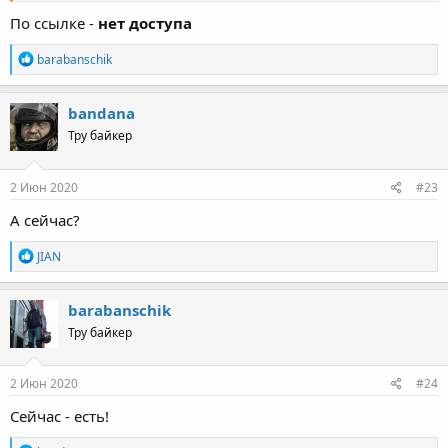
По ссылке -
нет доступа
R
barabanschik
e
a
c
bandana
t
Тру байкер
i
o
n
s
2 Июн 2020
#23
:
А сейчас?
R
JIAN
e
a
c
barabanschik
t
Тру байкер
i
o
n
s
2 Июн 2020
#24
:
Сейчас - есть!