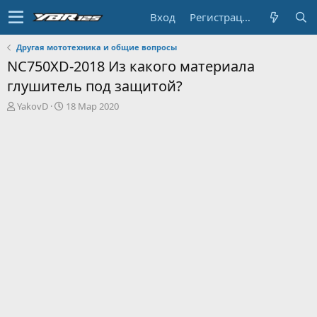
Вход
Регистрация
Другая мототехника и общие вопросы
NC750XD-2018 Из какого материала
глушитель под защитой?
А
Д
YakovD
18 Мар 2020
в
а
т
т
о
а
р
н
т
а
е
ч
м
а
ы
л
а