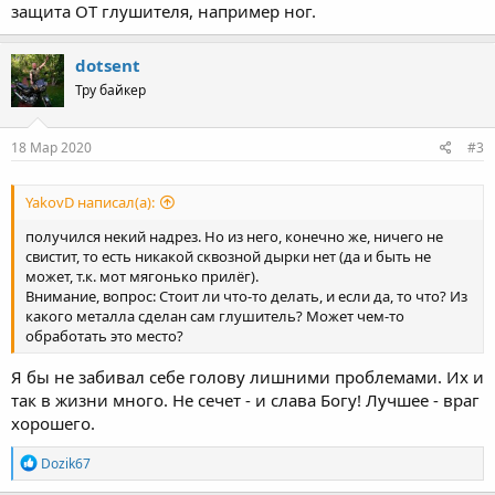
защита ОТ глушителя, например ног.
dotsent
Тру байкер
18 Мар 2020
#3
YakovD написал(а):
получился некий надрез. Но из него, конечно же, ничего не
свистит, то есть никакой сквозной дырки нет (да и быть не
может, т.к. мот мягонько прилёг).
Внимание, вопрос: Стоит ли что-то делать, и если да, то что? Из
какого металла сделан сам глушитель? Может чем-то
обработать это место?
Я бы не забивал себе голову лишними проблемами. Их и
так в жизни много. Не сечет - и слава Богу! Лучшее - враг
хорошего.
R
Dozik67
e