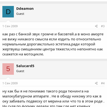
Ddeamon
D
Guest
1 Сен 2009
#3
как раз с банкой звук громче и басовтей.а в моно аморте
не вижу никакого смысла если ездить по относительно
нормальным дорогам,только эстетика,ради которой
жертвуеш смещением центра тяжести,что непонятно как
скажется на мотоцикле.
5alucard5
5
Guest
1 Сен 2009
#4
ну как бы я не понимаю такого рода тюнинга на
малокубатурном аппарате . Не в обиду никому это как в
оку забивать подвеску от мерина или что то в этом роде .
Ну судя по форуму делали это там где нет кривых