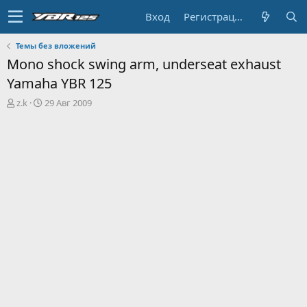
Вход
Регистрация
Темы без вложений
Mono shock swing arm, underseat exhaust
Yamaha YBR 125
А
Д
z.k
29 Авг 2009
в
а
т
т
о
а
р
н
т
а
е
ч
м
а
ы
л
а