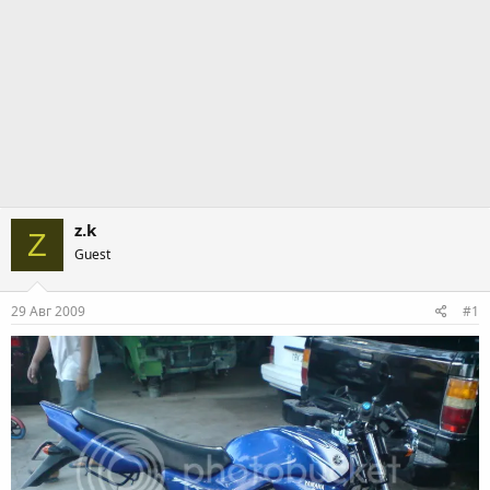
z.k
Z
Guest
29 Авг 2009
#1