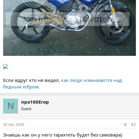
Если вдруг кто не видел,
как люди измываются над
бедным юбром
.
npo100Erop
N
Guest
30 Авг 2009
#2
Знаешь как он у него тарахтеть будет без самовара)