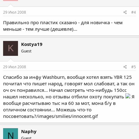
29 Июл 2008
#4
Правильно про пластик сказано - для новичка - чем
меньше - тем лучше (дешевле)...
Kostya19
K
Guest
29 Июл 2008
#5
Спасибо за инфу Washburn, вообще хотел взять YBR 125
почитал что пишет народ, говорят мол слабоват, а так он
оч оч понравился... Начал смотреть что-нибудь 150сс
нашел несколько, но отзывы отбили охоту покупать
Я
вообще расчитываю тыс на 60 за мот, мона б/у в
отличном состоянии... Можешь что-то
посоветовать?/images/smilies/innocent.gif
Naphy
N
Guest