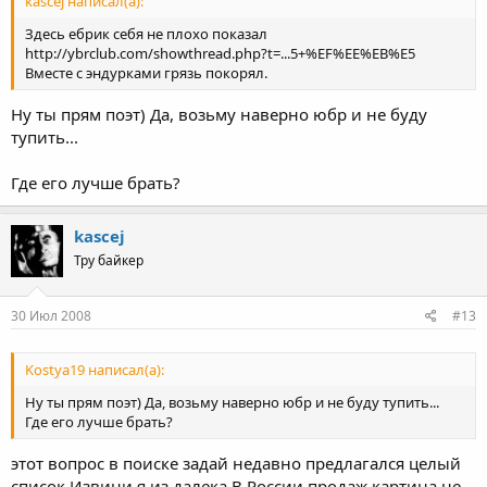
kascej написал(а):
Здесь ебрик себя не плохо показал
http://ybrclub.com/showthread.php?t=...5+%EF%EE%EB%E5
Вместе с эндурками грязь покорял.
Ну ты прям поэт) Да, возьму наверно юбр и не буду
тупить...
Где его лучше брать?
kascej
Тру байкер
30 Июл 2008
#13
Kostya19 написал(а):
Ну ты прям поэт) Да, возьму наверно юбр и не буду тупить...
Где его лучше брать?
этот вопрос в поиске задай недавно предлагался целый
список.Извини я из далека,В России продаж картина не