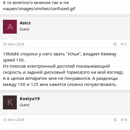
А то внятного мнения так и не
нашел/images/smilies/confused.gif
Asics
A
Guest
30 Июл 2008
#17
19kik86 спороси у него звать "Илья", владеет Keeway
speed 150.
Из плюсов электронный дисплей показывающий
скорость и задний дисковый тормоз(это на мой взгляд).
А в целом аппаратик мне не понравился. А раздницы
между 150 и 125 мне кажется сложно почувствовать.
Kostya19
K
Guest
30 Июл 2008
#18