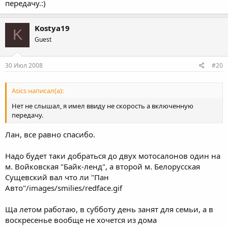
передачу.:)
Kostya19
K
Guest
30 Июл 2008
#20
Asics написал(а):
Нет не слышал, я имел ввиду не скорость а включенную
передачу.
Лан, все равно спасибо.
Надо будет таки добраться до двух мотосалонов один на
м. Войковская "Байк-ленд", а второй м. Белорусская
Сущевский вал что ли "Пан
Авто"/images/smilies/redface.gif
Ща летом работаю, в субботу день занят для семьи, а в
воскресенье вообще не хочется из дома