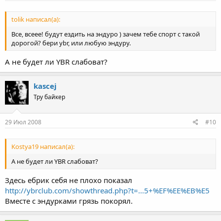
tolik написал(а):
Все, всеее! будут ездить на эндуро ) зачем тебе спорт с такой
дорогой? бери ybr, или любую эндуру.
А не будет ли YBR слабоват?
kascej
Тру байкер
29 Июл 2008
#10
Kostya19 написал(а):
А не будет ли YBR слабоват?
Здесь ебрик себя не плохо показал
http://ybrclub.com/showthread.php?t=...5+%EF%EE%EB%E5
Вместе с эндурками грязь покорял.