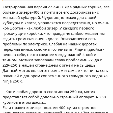
Кастрированная версия ZZR-400. Два рядных горшка, все
болезни зизера-400 и почти все его достоинства - с
меньшей кубатурой. Чудовищно тяжел для с воей
кубатуры и класса, управляется посредственно, но очень
комфортен - как любой зизер. У каждого первого
грохочущие коробки, что правда не шибко мешает им
ездить громыхая очень долго. Эпизодически есть
проблемы по электрике. Слабая на наших дорогах
передняя вилка, склонная сопливить. Рядная двойка -
вещь в себе, нечто среднее между рядной 4-кой и
твином. Мотики завоевали славу проблеммных, да и
ZZR-250 в нашей стране днем с огнем не сыщешь.
Данный мотик является прямым и самым что ни на есть
папашей и донором современного гламурного подонка
Ninja 250R.
...Как и любая дорожно-спортивная 250-ка, мотик
представляет собой довольно странный аппарат. А 250
кубиков в этом шасси...
Если нравится зизер - возьми 400-ку, их огромное
количество, завались запчастей, можно найти аппарат в