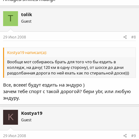
tolik
T
Guest
29 Июл 2008
#8
Kostya19 написал(а):
Вообще мот собираюсь брать для того что бы ездить в
колледж, на дачу( 120 км в одну сторону), от шоссе до дачи
раздолбанная дорога по ней ехать как по стиральной доске)))
Все, всеее! будут ездить на эндуро )
зачем тебе спорт с такой дорогой? бери ybr, или любую
эндуру.
Kostya19
K
Guest
29 Июл 2008
#9