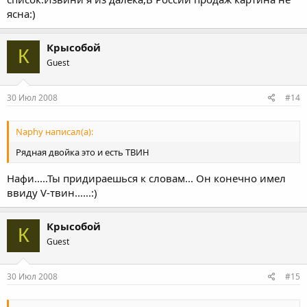
ясна:)
Крысобой
К
Guest
30 Июл 2008
#14
Naphy написал(а):
Рядная двойка это и есть ТВИН
Нафи.....Ты придираешься к словам... Он конечно имел
ввиду V-твин......:)
Крысобой
К
Guest
30 Июл 2008
#15