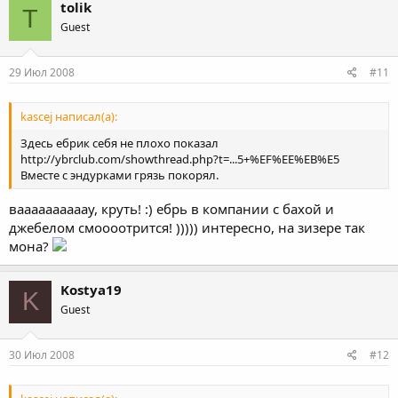
tolik
T
Guest
29 Июл 2008
#11
kascej написал(а):
Здесь ебрик себя не плохо показал
http://ybrclub.com/showthread.php?t=...5+%EF%EE%EB%E5
Вместе с эндурками грязь покорял.
ваааааааааау, круть! :) ебрь в компании с бахой и
джебелом смоооотрится! ))))) интересно, на зизере так
мона?
Kostya19
K
Guest
30 Июл 2008
#12