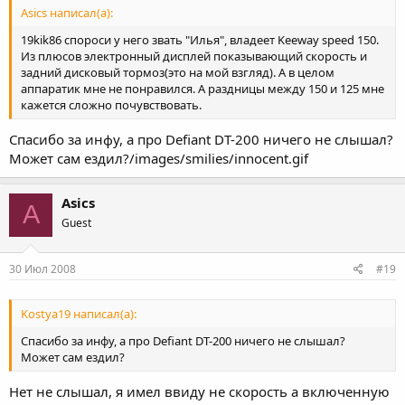
Asics написал(а):
19kik86 спороси у него звать "Илья", владеет Keeway speed 150.
Из плюсов электронный дисплей показывающий скорость и
задний дисковый тормоз(это на мой взгляд). А в целом
аппаратик мне не понравился. А раздницы между 150 и 125 мне
кажется сложно почувствовать.
Спасибо за инфу, а про Defiant DT-200 ничего не слышал?
Может сам ездил?/images/smilies/innocent.gif
Asics
A
Guest
30 Июл 2008
#19
Kostya19 написал(а):
Спасибо за инфу, а про Defiant DT-200 ничего не слышал?
Может сам ездил?
Нет не слышал, я имел ввиду не скорость а включенную