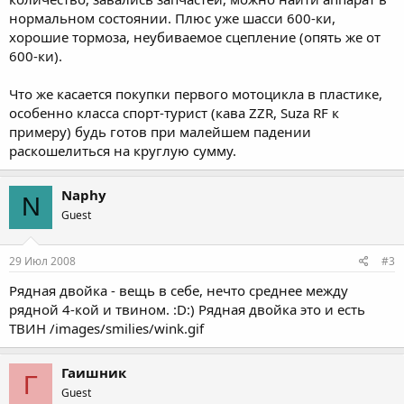
нормальном состоянии. Плюс уже шасси 600-ки,
хорошие тормоза, неубиваемое сцепление (опять же от
600-ки).
Что же касается покупки первого мотоцикла в пластике,
особенно класса спорт-турист (кава ZZR, Suza RF к
примеру) будь готов при малейшем падении
раскошелиться на круглую сумму.
Naphy
N
Guest
29 Июл 2008
#3
Рядная двойка - вещь в себе, нечто среднее между
рядной 4-кой и твином. :D:) Рядная двойка это и есть
ТВИН /images/smilies/wink.gif
Гаишник
Г
Guest