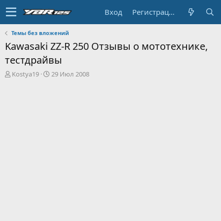
Вход
Регистрация
Темы без вложений
Kawasaki ZZ-R 250 Отзывы о мототехнике,
тестдрайвы
А
Д
Kostya19
29 Июл 2008
в
а
т
т
о
а
р
н
т
а
е
ч
м
а
ы
л
а