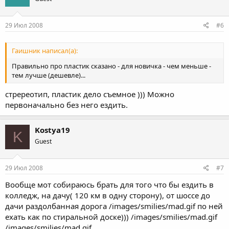
29 Июл 2008
#6
Гаишник написал(а):
Правильно про пластик сказано - для новичка - чем меньше -
тем лучше (дешевле)...
стререотип, пластик дело съемное ))) Можно
первоначально без него ездить.
Kostya19
K
Guest
29 Июл 2008
#7
Вообще мот собираюсь брать для того что бы ездить в
колледж, на дачу( 120 км в одну сторону), от шоссе до
дачи раздолбанная дорога /images/smilies/mad.gif по ней
ехать как по стиральной доске))) /images/smilies/mad.gif
/images/smilies/mad.gif