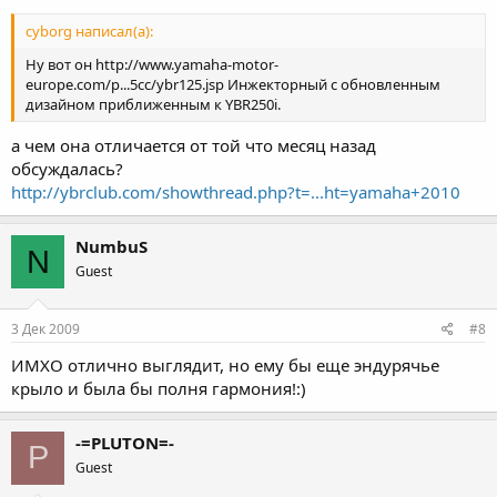
cyborg написал(а):
Hy вот он http://www.yamaha-motor-
europe.com/p...5cc/ybr125.jsp Инжекторный с обновленным
дизайном приближенным к YBR250i.
а чем она отличается от той что месяц назад
обсуждалась?
http://ybrclub.com/showthread.php?t=...ht=yamaha+2010
NumbuS
N
Guest
3 Дек 2009
#8
ИМХО отлично выглядит, но ему бы еще эндурячье
крыло и была бы полня гармония!:)
-=PLUTON=-
P
Guest