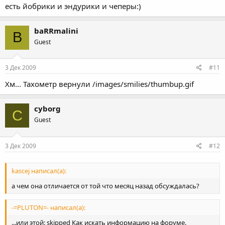
есть йобрики и эндурики и чеперы:)
baRRmalini
B
Guest
3 Дек 2009
#11
Хм... Тахометр вернули /images/smilies/thumbup.gif
cyborg
C
Guest
3 Дек 2009
#12
kascej написал(а):
а чем она отличается от той что месяц назад обсуждалась?
-=PLUTON=- написал(а):
...или этой: skipped Как искать информацию на форуме.