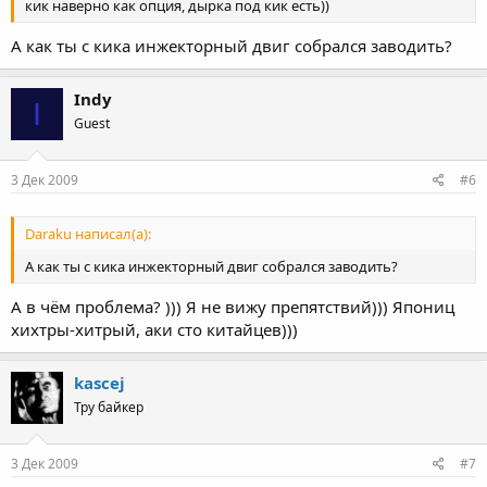
кик наверно как опция, дырка под кик есть))
А как ты с кика инжекторный двиг собрался заводить?
Indy
I
Guest
3 Дек 2009
#6
Daraku написал(а):
А как ты с кика инжекторный двиг собрался заводить?
А в чём проблема? ))) Я не вижу препятствий))) Япониц
хихтры-хитрый, аки сто китайцев)))
kascej
Тру байкер
3 Дек 2009
#7