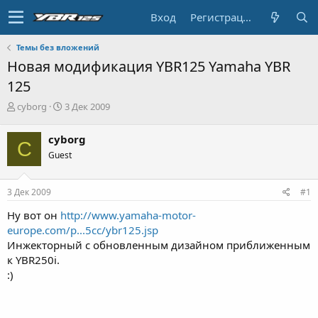
Вход
Регистрация
Темы без вложений
Hoвaя модификация YBR125 Yamaha YBR
125
А
Д
cyborg
3 Дек 2009
в
а
т
т
cyborg
C
о
а
Guest
р
н
т
а
е
ч
3 Дек 2009
#1
м
а
ы
л
Hy вот он
http://www.yamaha-motor-
а
europe.com/p...5cc/ybr125.jsp
Инжекторный с обновленным дизайном приближенным
к YBR250i.
:)