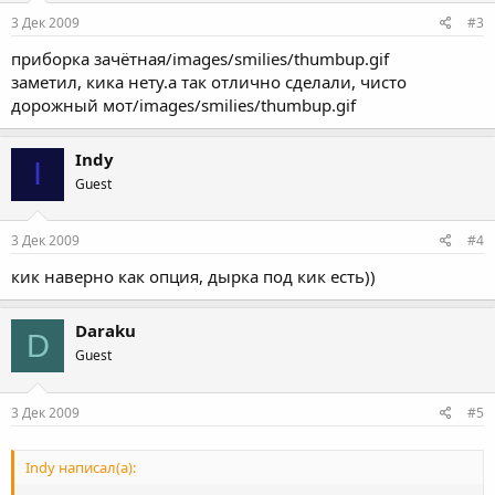
3 Дек 2009
#3
приборка зачётная/images/smilies/thumbup.gif
заметил, кика нету.а так отлично сделали, чисто
дорожный мот/images/smilies/thumbup.gif
Indy
I
Guest
3 Дек 2009
#4
кик наверно как опция, дырка под кик есть))
Daraku
D
Guest
3 Дек 2009
#5
Indy написал(а):