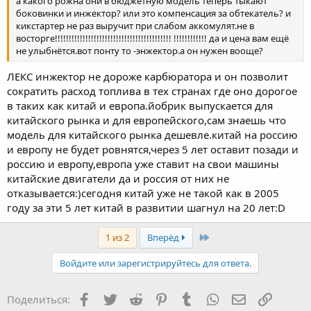
а какого рожна они в бюджетную модель теперь тыкают
боковинки и инжектор? или это компенсация за обтекатель? и
кикстартер не раз выручит при слабом аккомулят.не в
восторге!!!!!!!!!!!!!!!!!!!!!!!!!!!!!!!!!!!!!!!!!! !!!!!!!!!!!! да и цена вам ещё
не улыбнётся.вот понту то -энжектор.а он нужен вооще?
ЛЕКС инжектор не дороже карбюратора и он позволит
сократить расход топлива в тех странах где оно дорогое
в таких как китай и европа.йобрик выпускается для
китайского рынка и для европейского,сам знаешь что
модель для китайского рынка дешевле.китай на россию
и европу не будет ровнятся,через 5 лет оставит позади и
россию и европу,европа уже ставит на свои машины
китайские двигатели да и россия от них не
отказывается:)сегодня китай уже не такой как в 2005
году за эти 5 лет китай в развитии шагнул на 20 лет:D
Last
1 из 2
Вперёд
Войдите или зарегистрируйтесь для ответа.
Facebook
Twitter
Reddit
Pinterest
Tumblr
WhatsApp
Электронная
Ссылка
Поделиться: