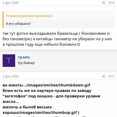
3 Дек 2009
#14
Роман Корнейко написал(а):
А его убирали?
так тут фотки выкладывали бразильца с боковинвми и
без тахометра:) а китайцы тахометр не убирали но у них
в прошлом году еще небыло боковин:D
траян
Т
Тру байкер
3 Дек 2009
#15
во жмоты.../images/smilies/thumbdown.gif
блин есть же на картере правом по заводу
"заготофка" под окошко - для проверки уровня
масла...
мелочь а былоб весьма
хорошо/images/smilies/thumbup.gif )