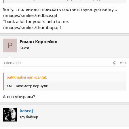
Sorry... поленился поискать соответствующую ветку...
/images/smilies/redface.gif
Thank a lot for your's help to me.
/images/smilies/thumbup.gif
Роман Корнейко
Р
Guest
3 Дек 2009
#13
baRRmalini написал(а):
Хм... Тахометр вернули
А его убирали?
kascej
Тру байкер