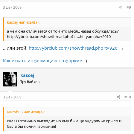
3 Дек 2009
#9
kascej написал(а):
а чем она отличается от той что месяц назад обсуждалась?
http://ybrclub.com/showthread.php?t=...ht=yamaha+2010
...или этой:
http://ybrclub.com/showthread.php?t=9261
?
Как искать информацию на форуме.
:)
kascej
Тру байкер
3 Дек 2009
#10
NumbuS написал(а):
ИМХО отлично выглядит, но ему бы еще эндурячье крыло и
была бы полня гармония!