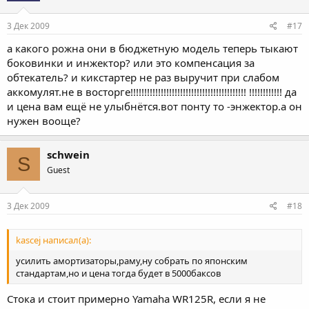
3 Дек 2009
#17
а какого рожна они в бюджетную модель теперь тыкают
боковинки и инжектор? или это компенсация за
обтекатель? и кикстартер не раз выручит при слабом
аккомулят.не в восторге!!!!!!!!!!!!!!!!!!!!!!!!!!!!!!!!!!!!!!!!!! !!!!!!!!!!!! да
и цена вам ещё не улыбнётся.вот понту то -энжектор.а он
нужен вооще?
schwein
S
Guest
3 Дек 2009
#18
kascej написал(а):
усилить амортизаторы,раму,ну собрать по японским
стандартам,но и цена тогда будет в 5000баксов
Стока и стоит примерно Yamaha WR125R, если я не