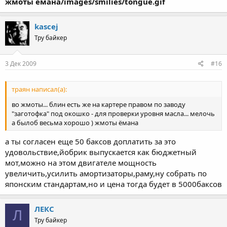
жмоты ёмана/images/smilies/tongue.gif
kascej
Тру байкер
3 Дек 2009
#16
траян написал(а):
во жмоты... блин есть же на картере правом по заводу
"заготофка" под окошко - для проверки уровня масла... мелочь
а былоб весьма хорошо ) жмоты ёмана
а ты согласен еще 50 баксов доплатить за это
удовольствие,йобрик выпускается как бюджетный
мот,можно на этом двигателе мощность
увеличить,усилить амортизаторы,раму,ну собрать по
японским стандартам,но и цена тогда будет в 5000баксов
ЛЕКС
Л
Тру байкер