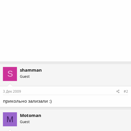
shamman
S
Guest
3 Дек 2009
#2
прикольно зализали :)
Motoman
M
Guest