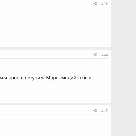
#43
#44
 и просто везучим. Море эмоций тебе и
#45