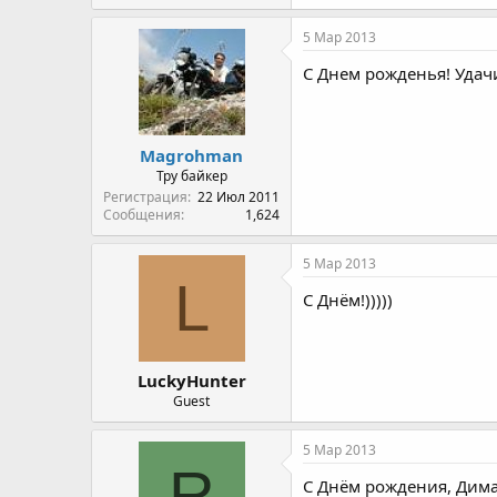
5 Мар 2013
С Днем рожденья! Удачи
Magrohman
Тру байкер
Регистрация
22 Июл 2011
Сообщения
1,624
5 Мар 2013
L
С Днём!)))))
LuckyHunter
Guest
5 Мар 2013
R
С Днём рождения, Дима