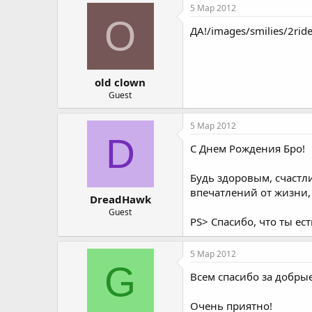
5 Мар 2012
O
ДА!/images/smilies/2ride
old clown
Guest
5 Мар 2012
D
С Днем Рождения Бро!
Будь здоровым, счастл
впечатлений от жизни,
DreadHawk
Guest
PS> Спасибо, что ты ест
5 Мар 2012
G
Всем спасибо за добрые
Очень приятно!