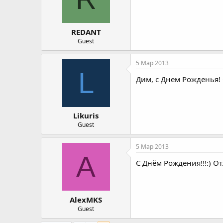
REDANT
Guest
5 Мар 2013
L
Дим, с Днем Рожденья! 
Likuris
Guest
5 Мар 2013
A
С Днём Рождения!!!:) О
AlexMKS
Guest