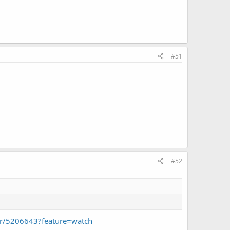
#51
#52
r/5206643?feature=watch