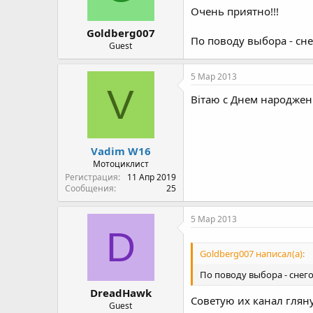
Очень приятно!!!
Goldberg007
По поводу выбора - сне
Guest
5 Мар 2013
V
Вітаю с Днем народжен
Vadim W16
Мотоциклист
Регистрация
11 Апр 2019
Сообщения
25
5 Мар 2013
D
Goldberg007 написал(а):
По поводу выбора - снего
DreadHawk
Советую их канал глян
Guest