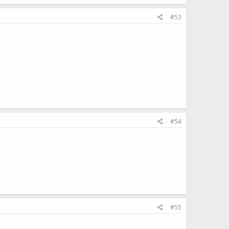
#53
#54
#55