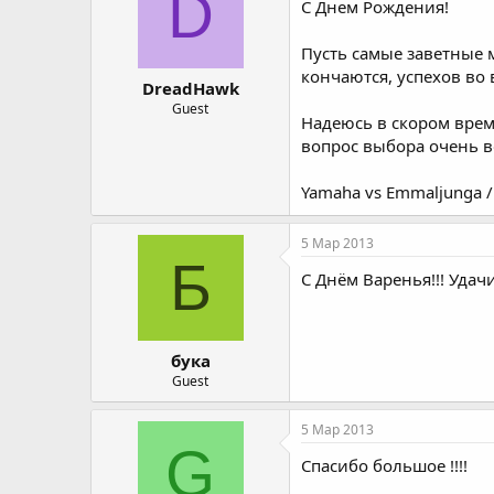
D
С Днем Рождения!
Пусть самые заветные 
кончаются, успехов во в
DreadHawk
Guest
Надеюсь в скором врем
вопрос выбора очень в
Yamaha vs Emmaljunga /i
5 Мар 2013
Б
С Днём Варенья!!! Удачи
бука
Guest
5 Мар 2013
G
Спасибо большое !!!!