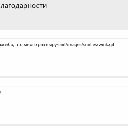
благодарности
асибо, что много раз выручал!/images/smilies/wink.gif
!