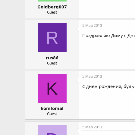
Goldberg007
Guest
5 Мар 2013
R
Поздравляю Диму с Дне
rus86
Guest
5 Мар 2013
K
С днём рождения, будь
komlomal
Guest
5 Мар 2013