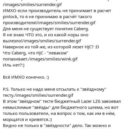
/images/smilies/surrender.gif
ИМХО если производитель не принимает в расчет
pinlock, то я не принимаю в расчёт такого
производителя!/images/smilies/surrender.gif
Для меня не существует понятия Caberg.
Я не знаю ЧТО это, и из какой норы оно
вылезло!/images/smilies/surrender.gif
Наверное из той-же, из которой лезет HJC? :D
Что Caberg, что HJC - "леваком"
попахивает./images/smilies/wink.gif
Иль нет?:)
Всё ИМХО конечно. :)
P.S. Только не надо меня отсылать к "звёздному"
тесту./images/smilies/surrender.gif
В этом "звёздном" тесте бюджетный Lazer LZ6 завоевал
немыслимые "звёзды" для бюджетного шлема, но вот
только пользователи, на вопрос о том, как им в нём,
морщатся и кривятся.:)
Видно не только в "звёздности" дело. Так можно и