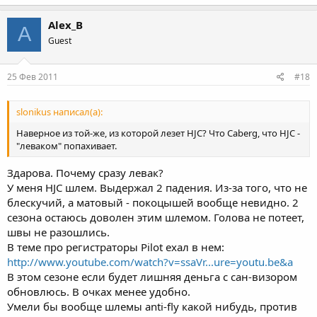
Alex_B
A
Guest
25 Фев 2011
#18
slonikus написал(а):
Наверное из той-же, из которой лезет HJC? Что Caberg, что HJC -
"леваком" попахивает.
Здарова. Почему сразу левак?
У меня HJC шлем. Выдержал 2 падения. Из-за того, что не
блескучий, а матовый - покоцышей вообще невидно. 2
сезона остаюсь доволен этим шлемом. Голова не потеет,
швы не разошлись.
В теме про регистраторы Pilot ехал в нем:
http://www.youtube.com/watch?v=ssaVr...ure=youtu.be&a
В этом сезоне если будет лишняя деньга с сан-визором
обновлюсь. В очках менее удобно.
Умели бы вообще шлемы anti-fly какой нибудь, против