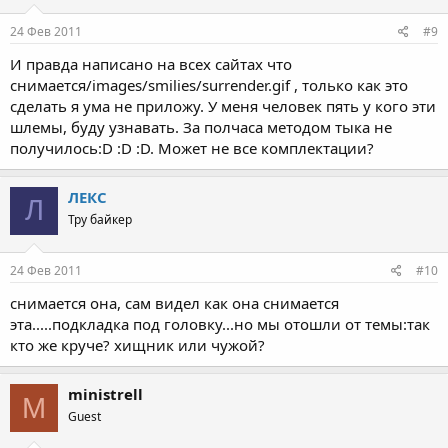
24 Фев 2011
#9
И правда написано на всех сайтах что
снимается/images/smilies/surrender.gif , только как это
сделать я ума не приложу. У меня человек пять у кого эти
шлемы, буду узнавать. За полчаса методом тыка не
получилось:D :D :D. Может не все комплектации?
ЛЕКС
Л
Тру байкер
24 Фев 2011
#10
снимается она, сам видел как она снимается
эта.....подкладка под головку...но мы отошли от темы:так
кто же круче? хищник или чужой?
ministrell
M
Guest