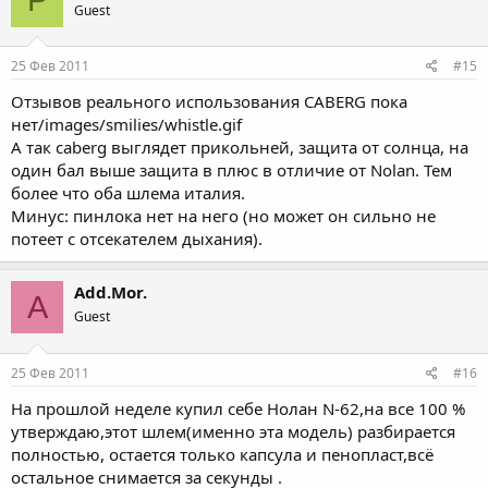
P
Guest
25 Фев 2011
#15
Отзывов реального использования CABERG пока
нет/images/smilies/whistle.gif
А так caberg выглядет прикольней, защита от солнца, на
один бал выше защита в плюс в отличие от Nolan. Тем
более что оба шлема италия.
Минус: пинлока нет на него (но может он сильно не
потеет с отсекателем дыхания).
Add.Mor.
A
Guest
25 Фев 2011
#16
На прошлой неделе купил себе Нолан N-62,на все 100 %
утверждаю,этот шлем(именно эта модель) разбирается
полностью, остается только капсула и пенопласт,всё
остальное снимается за секунды .