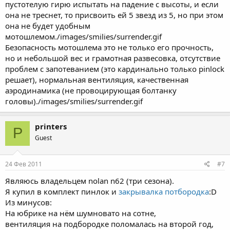
пустотелую гирю испытать на падение с высоты, и если
она не треснет, то присвоить ей 5 звезд из 5, но при этом
она не будет удобным
мотошлемом./images/smilies/surrender.gif
Безопасность мотошлема это не только его прочность,
но и небольшой вес и грамотная развесовка, отсутствие
проблем с запотеванием (это кардинально только pinlock
решает), нормальная вентиляция, качественная
аэродинамика (не провоцирующая болтанку
головы)./images/smilies/surrender.gif
printers
P
Guest
24 Фев 2011
#7
Являюсь владельцем nolan n62 (три сезона).
Я купил в комплект пинлок и
закрывалка потбородка
:D
Из минусов:
На юбрике на нём шумновато на сотне,
вентиляция на подбородке поломалась на второй год,