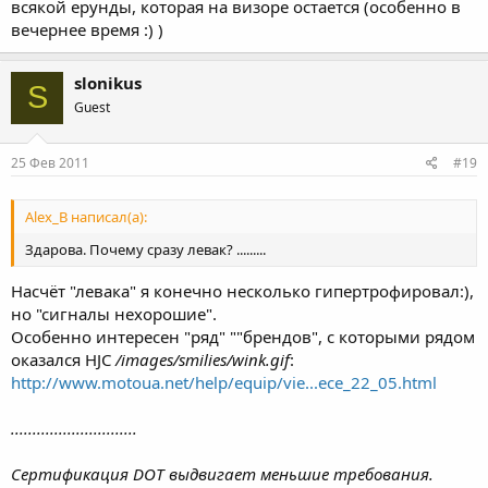
всякой ерунды, которая на визоре остается (особенно в
вечернее время :) )
slonikus
S
Guest
25 Фев 2011
#19
Alex_B написал(а):
Здарова. Почему сразу левак? .........
Насчёт "левака" я конечно несколько гипертрофировал:),
но "сигналы нехорошие".
Особенно интересен "ряд" ""брендов", с которыми рядом
оказался HJC
/images/smilies/wink.gif
:
http://www.motoua.net/help/equip/vie...ece_22_05.html
.............................
Сертификация DOT выдвигает меньшие требования.