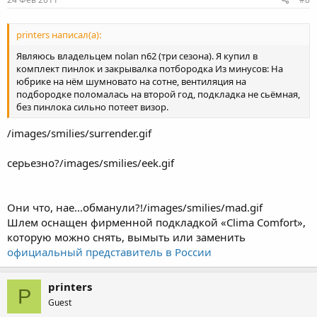
printers написал(а):
Являюсь владельцем nolan n62 (три сезона). Я купил в
комплект пинлок и закрывалка потбородка Из минусов: На
юбрике на нём шумновато на сотне, вентиляция на
подбородке поломалась на второй год, подкладка не сьёмная,
без пинлока сильно потеет визор.
/images/smilies/surrender.gif
серьезно?/images/smilies/eek.gif
Они что, нае...обманули?!/images/smilies/mad.gif
Шлем оснащен фирменной подкладкой «Clima Comfort»,
которую можно снять, вымыть или заменить
официальный представитель в России
printers
P
Guest