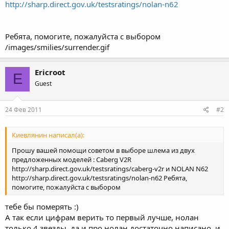
http://sharp.direct.gov.uk/testsratings/nolan-n62
Ребята, помогите, пожалуйста с выбором
/images/smilies/surrender.gif
Ericroot
E
Guest
24 Фев 2011
#2
Киевлянин написал(а):
Прошу вашей помощи советом в выборе шлема из двух
предложенных моделей : Caberg V2R
http://sharp.direct.gov.uk/testsratings/caberg-v2r и NOLAN N62
http://sharp.direct.gov.uk/testsratings/nolan-n62 Ребята,
помогите, пожалуйста с выбором
тебе бы померять :)
А так если цифрам верить то первый лучше, нолан
только 4 звезды, да и про нолан достаточно написано, и