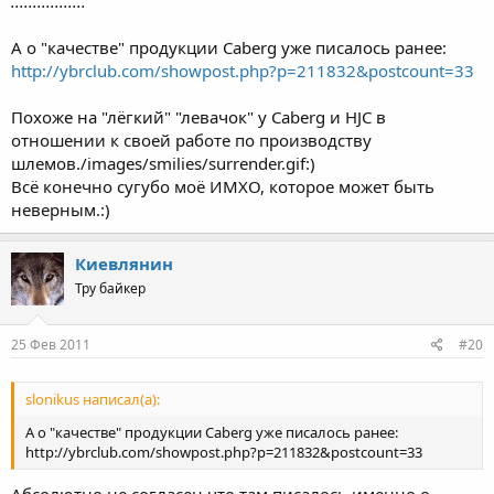
.................
А о "качестве" продукции Caberg уже писалось ранее:
http://ybrclub.com/showpost.php?p=211832&postcount=33
Похоже на "лёгкий" "левачок" у Caberg и HJC в
отношении к своей работе по производству
шлемов./images/smilies/surrender.gif:)
Всё конечно сугубо моё ИМХО, которое может быть
неверным.:)
Киевлянин
Тру байкер
25 Фев 2011
#20
slonikus написал(а):
А о "качестве" продукции Caberg уже писалось ранее:
http://ybrclub.com/showpost.php?p=211832&postcount=33
Абсолютно не согласен что там писалось
именно
о