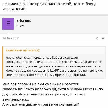
вентиляцию. Еще производство Китай, хоть и бренд
итальянский.
Ericroot
E
Guest
24 Фев 2011
#4
Киевлянин написал(а):
мерил оба - сидят идеально. в Каберге смущает
солнцезащитные очки и дышать с отсекателем дыхание как-то
тяжеловато... Да и вес да и материал обычный термопластик в
Нолане смущает 4 звезды по ШАРПу и отзывы про вентиляцию.
Еще производство Китай, хоть и бренд итальянский.
мне вот первый на вид очень не нравится
/images/smilies/thumbdown.gif, хотя в живую может и по
другому. Да в нолане вот как раз вроде косяк с
вентиляцией...
А отсекатель дыхания разве не снимается?