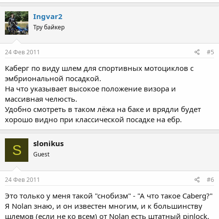
Ingvar2
Тру байкер
24 Фев 2011
#5
Каберг по виду шлем для спортивных мотоциклов с
эмбриональной посадкой.
На что указывает высокое положение визора и
массивная челюсть.
Удобно смотреть в таком лёжа на баке и врядли будет
хорошо видно при классической посадке на ебр.
slonikus
S
Guest
24 Фев 2011
#6
Это только у меня такой "снобизм" - "А что такое Caberg?"
Я Nolan знаю, и он известен многим, и к большинству
шлемов (если не ко всем) от Nolan есть штатный pinlock.