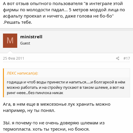
А вот отзыв опытного пользователя "в интеграле этой
фирмы по молодости падал... 5 метров мордой лица по
асфальту проехал и ничего, даже голова не бо-бо"
.Решать тебе.
ministrell
M
Guest
25 Фев 2011
#17
ЛЕКС написал(а):
годицца и чтоб воды принести и напиться.....и болгаркой в нём
можно работать и на стройку пускают в таком шлеме, а вот на
ринг-неее...без пинлока никак
Ага, в нем еще в межсезонье лук хранить можно
например, ну ты понял.
ЗЫ. я почему-то не очень доверяю шлемам из
термопласта. хоть ты тресни, но боюся.