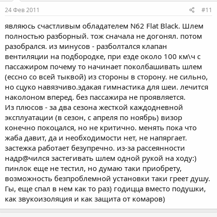
24 Фев 2011
#11
являюсь счастливым обладателем N62 Flat Black. Шлем
полностью разборный. тож сначала не догонял. потом
разобрался. из минусов - разболтался клапан
вентиляции на подбородке, при езде около 100 км\ч с
пассажиром почему то начинает поколбашивать шлем
(ессно со всей тыквой) из стороны в сторону. не сильно,
но сцуко навязчиво.эдакая гимнастика для шеи. лечится
наколоном вперед. без пассажира не проявляется.
Из плюсов - за два сезона жесткой каждодневной
эксплуатации (в сезон, с апреля по ноябрь) визор
конечно покоцался, но не критично. менять пока что
жаба давит, да и необходимости нет, не напяргает.
застежка работает безупречно. из-за рассеянности
надр@чился застегивать шлем одной рукой на ходу:)
пинлок еще не тестил, но думаю таки приобрету,
возможность безпроблемной установки таки греет душу.
Гы, еще спал в нем как то раз) годицца вместо подушки,
как звукоизоляция и как защита от комаров)