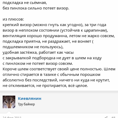
подкладка не сьёмная,
без пинлока сильно потеет визор.
из плюсов:
крепкий визор (можно гнуть как угодно), за три года
визор в неплохом состоянии (устойчив к царапинам),
вентиляция хорошо продуманна, летом не жарко совсем,
подкладка приятна, не раздражает, не воняет (
подшлемником не пользуюсь),
удобная застёжка, работает как часы
с закрывалкой подбородка не дует в шлем на ходу
с пинлоком не потеет визор совсем.
Короче шлем соответствует своей цене полностью. Шлем
отлично стирается в тазике с обычным порошком
абсолютно без последствий, ничего ни куда не крутит,
не отклеивается, не протирается, всё целое.
Киевлянин
Тру байкер
24 Фев 2011
#8