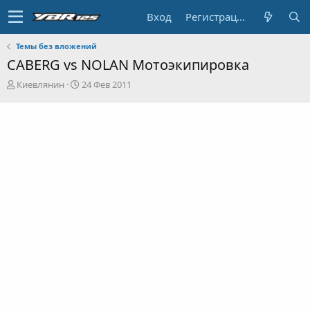
Вход
Регистрация
Темы без вложений
CABERG vs NOLAN Мотоэкипировка
А
Д
Киевлянин
24 Фев 2011
в
а
т
т
о
а
р
н
т
а
е
ч
м
а
ы
л
а