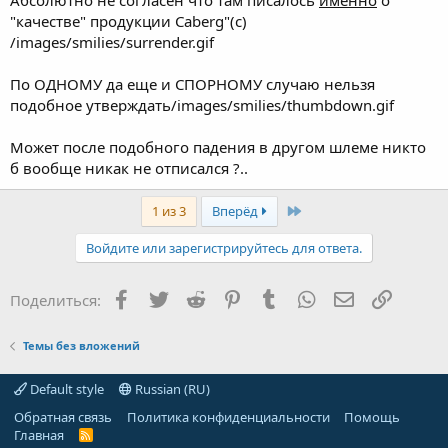
"качестве" продукции Caberg"(с)
/images/smilies/surrender.gif
По ОДНОМУ да еще и СПОРНОМУ случаю нельзя
подобное утверждать/images/smilies/thumbdown.gif
Может после подобного падения в другом шлеме никто
б вообще никак не отписался ?..
Last
1 из 3
Вперёд
Войдите или зарегистрируйтесь для ответа.
Facebook
Twitter
Reddit
Pinterest
Tumblr
WhatsApp
Электронная
Ссылка
Поделиться:
Темы без вложений
Default style
Russian (RU)
Обратная связь
Политика конфиденциальности
Помощь
Главная
R
S