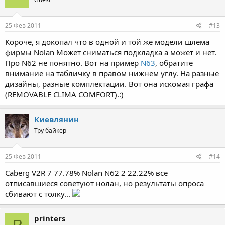
комаров)
25 Фев 2011
#13
Короче, я докопал что в одной и той же модели шлема
фирмы Nolan Может сниматься подкладка а может и нет.
Про N62 не понятно. Вот на пример
N63
, обратите
внимание на табличку в правом нижнем углу. На разные
дизайны, разные комплектации. Вот она искомая графа
(REMOVABLE CLIMA COMFORT).:)
Киевлянин
Тру байкер
25 Фев 2011
#14
Caberg V2R 7 77.78% Nolan N62 2 22.22% все
отписавшиеся советуют нолан, но результаты опроса
сбивают с толку...
printers