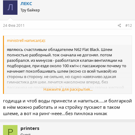
ЛЕКС
Л
Тру байкер
24 Фев 2011
#12
ministrell написал(а):
являюсь счастливым обладателем N62 Flat Black. Шлем
полностью разборный. тож сначала не догонял. потом
разобрался. из минусов - разболтался клапан вентиляции на
подбородке, при езде около 100 км\ч с пассажиром почему то
начинает поколбашивать шлем (ессно со всей тыквой) из
стороны в сторону. не сильно, но сцуко навязчиво.эдакая
гимнастика для шеи. лечится наколоном вперед. без
пассажира не проявляется. Из плюсов - за два сезона жесткой
Нажмите для раскрытия...
каждодневной эксплуатации (в сезон, с апреля по ноябрь)
визор конечно покоцался, но не критично. менять пока что
годицца и чтоб воды принести и напиться.....и болгаркой
жаба давит, да и необходимости нет, не напяргает. застежка
в нём можно работать и на стройку пускают в таком
работает безупречно. из-за рассеянности надр@чился
шлеме, а вот на ринг-неее...без пинлока никак
застегивать шлем одной рукой на ходу пинлок еще не тестил,
но думаю таки приобрету, возможность безпроблемной
установки таки греет душу. Гы, еще спал в нем как то раз)
printers
P
годицца вместо подушки, как звукоизоляция и как защита от
Guest