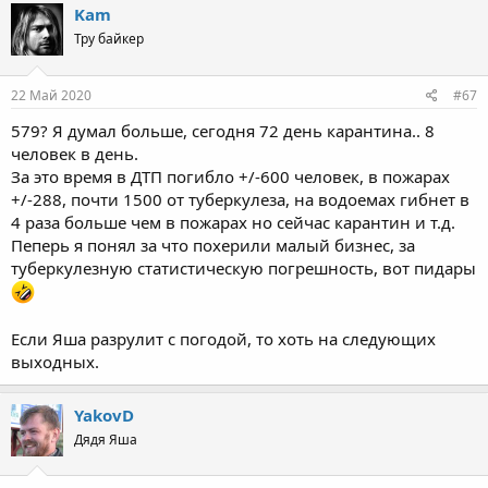
c
Kam
t
Тру байкер
i
o
n
s
22 Май 2020
#67
:
579? Я думал больше, cегодня 72 день карантина.. 8
человек в день.
За это время в ДТП погибло +/-600 человек, в пожарах
+/-288, почти 1500 от туберкулеза, на водоемах гибнет в
4 раза больше чем в пожарах но сейчас карантин и т.д.
Пеперь я понял за что похерили малый бизнес, за
туберкулезную статистическую погрешность, вот пидары
Если Яша разрулит с погодой, то хоть на следующих
выходных.
YakovD
Дядя Яша