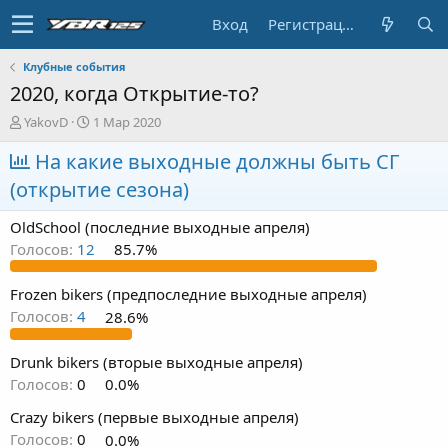
Вход
Регистрация
Клубные события
2020, когда Открытие-то?
А
Д
YakovD
1 Мар 2020
в
а
т
На какие выходные должны быть СГ
т
о
а
(открытие сезона)
р
н
т
а
OldSchool (последние выходные апреля)
е
ч
м
а
Голосов:
12
85.7%
ы
л
а
Frozen bikers (предпоследние выходные апреля)
Голосов:
4
28.6%
Drunk bikers (вторые выходные апреля)
Голосов:
0
0.0%
Crazy bikers (первые выходные апреля)
Голосов:
0
0.0%