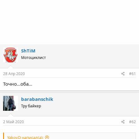
ShTiM
Мотоциклист
28 Апр 2020
#61
Точно...оба...
barabanschik
Тру байкер
2 Май 2020
#62
YakovD написал(а):