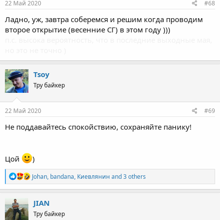
22 Май 2020
#68
Ладно, уж, завтра соберемся и решим когда проводим
второе открытие (весенние СГ) в этом году )))
п.с. высока вероятность, что в последние выходные мая,
но это не точно )
Tsoy
Тру байкер
22 Май 2020
#69
Не поддавайтесь спокойствию, сохраняйте панику!
Цой
)
R
Johan
,
bandana
,
Киевлянин
and 3 others
e
a
c
JIAN
t
Тру байкер
i