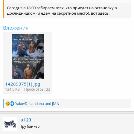
Сегодня в 18:00 забираем всех, кто приедет на остановку в
Дослидницком (и едем на секретное место), вот здесь:
Вложения
14289375[1].jpg
134.5 KB
Просмотры: 33
R
YakovD
,
bandana
and
JIAN
e
a
c
u123
t
Тру байкер
i
o