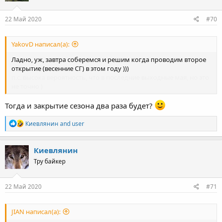
o
n
s
22 Май 2020
#70
:
YakovD написал(а):
Ладно, уж, завтра соберемся и решим когда проводим второе
открытие (весенние СГ) в этом году )))
п.с. высока вероятность, что в последние выходные мая, но это
не точно )
Тогда и закрытие сезона два раза будет?
R
Киевлянин
and
user
e
a
c
Киевлянин
t
Тру байкер
i
o
n
s
22 Май 2020
#71
:
JIAN написал(а):