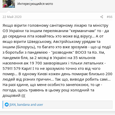
Интересующийся мото
22 Май 2020
#66
Якщо вірити головному санітарному лікарю та міністру
ОЗ України та іншим переляканим "керманичам" то - да
до середина літа ховайтесь хто може від вірусу... А от
якщо вірити Шведському, Австрійському урядам та
іншим (Білорусь), то багато хто вже зрозумів - що ці події
з боротьби з пандемією - "розводняк" ВООЗ та Ко. Хм,
пандемія бля, за 2 місяці в Україні на 35 мільонів
населення аж 19 700 захворівших і тільки летальних -
579!!! 579 Карл! І то не зрозуміло точно хто від чого
помер... В одному Києві кожен день помирає близько 200
людей від різних причин... Так що, виводи робить самі...
На разі єдине, що мене особисто занепокоює, то це -
погода, щось травень в цьому році холодний та
дощовий (((
R
JIAN
,
bandana
and
user
e
a