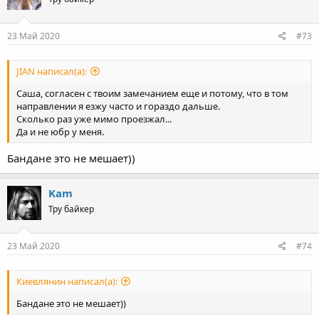
23 Май 2020
#73
JIAN написал(а):
Саша, согласен с твоим замечанием еще и потому, что в том
направлении я езжу часто и гораздо дальше.
Сколько раз уже мимо проезжал...
Да и не юбр у меня.
Бандане это не мешает))
Kam
Тру байкер
23 Май 2020
#74
Киевлянин написал(а):
Бандане это не мешает))