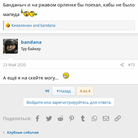
Банданыч и на ржавом орленке бы поехал, кабы не было
мапеда
R
Киевлянин
and
bandana
e
a
c
bandana
t
Тру байкер
i
o
n
s
23 Май 2020
#75
:
А ещё я на скейте могу...
First
Назад
4 из 4
Войдите или зарегистрируйтесь для ответа.
Facebook
Twitter
Reddit
Pinterest
Tumblr
WhatsApp
Электронная
Ссылка
Поделиться:
Клубные события