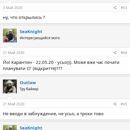
n
s
3 Май 2020
#63
:
ну, что открылись ?
SeaKnight
Интересующийся мото
21 Май 2020
#64
Йо! Карантин - 22.05.20 - усьо))). Може вже час почати
планувати СГ (відкриття)???
Outlaw
Тру байкер
21 Май 2020
#65
Не вводи в заблуждение, не усьо, а трохи тово
SeaKnight