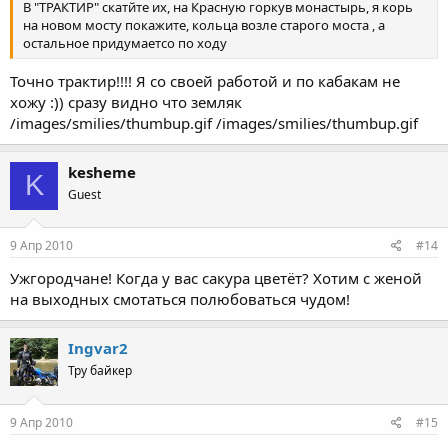
В "ТРАКТИР" скатйте их, на Красную горкув монастырь, я корь
на новом мосту покажите, кольца возле старого моста , а
остальное придумаетсо по ходу
Точно трактир!!!! Я со своей работой и по кабакам не
хожу :)) сразу видно что земляк
/images/smilies/thumbup.gif /images/smilies/thumbup.gif
kesheme
K
Guest
9 Апр 2010
#14
Ужгородчане! Когда у вас сакура цветёт? Хотим с женой
на выходных смотаться полюбоваться чудом!
Ingvar2
Тру байкер
9 Апр 2010
#15