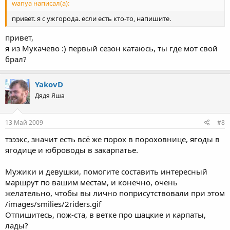
wanya написал(а):
привет. я с ужгорода. если есть кто-то, напишите.
привет,
я из Мукачево :) первый сезон катаюсь, ты где мот свой
брал?
YakovD
Дядя Яша
13 Май 2009
#8
тэээкс, значит есть всё же порох в пороховнице, ягоды в
ягодице и юброводы в закарпатье.
Мужики и девушки, помогите составить интересный
маршрут по вашим местам, и конечно, очень
желательно, чтобы вы лично поприсутствовали при этом
/images/smilies/2riders.gif
Отпишитесь, пож-ста, в ветке про шацкие и карпаты,
лады?