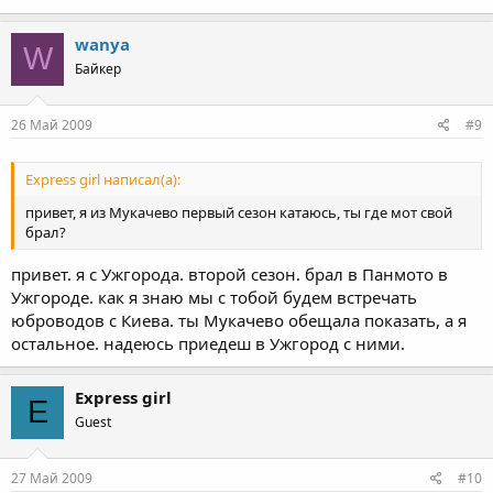
wanya
W
Байкер
26 Май 2009
#9
Express girl написал(а):
привет, я из Мукачево первый сезон катаюсь, ты где мот свой
брал?
привет. я с Ужгорода. второй сезон. брал в Панмото в
Ужгороде. как я знаю мы с тобой будем встречать
юброводов с Киева. ты Мукачево обещала показать, а я
остальное. надеюсь приедеш в Ужгород с ними.
Express girl
E
Guest
27 Май 2009
#10