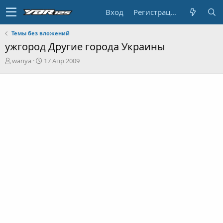
Вход
Регистрация
Темы без вложений
ужгород Другие города Украины
А
Д
wanya
17 Апр 2009
в
а
т
т
о
а
р
н
т
а
е
ч
м
а
ы
л
а