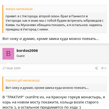
wanya написал(а):
привет. я с Ужгорода. второй сезон. брал в Панмото в
Ужгороде. как я знаю мы с тобой будем встречать юброводов с
Киева. ты Мукачево обещала показать, а я остальное. надеюсь
приедеш в Ужгород с ними.
Вот сижу и думаю, кроме замка куда можно поехать...
bordos2006
B
Guest
27 Май 2009
#11
Express girl написал(а):
Вот сижу и думаю, кроме замка куда можно поехать...
В "ТРАКТИР" скатйте их, на Красную горкув монастырь, я
корь на новом мосту покажите, кольца возле старого
моста :), а остальное придумаетсо по ходу :)