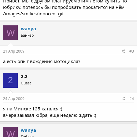
Привет. Мы с другом планируем этим летом купить по
юбрику. Хотелось бы попробовать прокатится на нём
/images/smilies/innocent.gif
wanya
W
Байкер
21 Апр 2009
#3
а есть опыт вождения мотоцикла?
2.2
2
Guest
24 Апр 2009
#4
я на Минске 125 катался :)
вчера заказал юбра, еще неделю ждать :)
wanya
W
Байкер