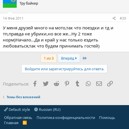
Тру байкер
14 Фев 2011
#20
У меня друзей много на мото,так что поездки и тд и
тп,правда не убрики,но все же...Ну 2 тоже
норм)Начало...Да и край у нас только ездить
любоваться,так что будем принимать гостей)
Last
1 из 3
Вперёд
Войдите или зарегистрируйтесь для ответа.
Facebook
Twitter
Reddit
Pinterest
Tumblr
WhatsApp
Электронная
Ссылка
Поделиться:
Темы без вложений
Default style
Russian (RU)
Обратная связь
Политика конфиденциальности
Помощь
Главная
R
S