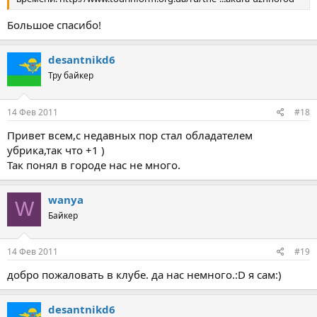
Большое спасибо!
desantnikd6
Тру байкер
14 Фев 2011
#18
Привет всем,с недавных пор стал обладателем
убрика,так что +1 )
Так понял в городе нас не много.
wanya
W
Байкер
14 Фев 2011
#19
добро пожаловать в клубе. да нас немного.:D я сам:)
desantnikd6