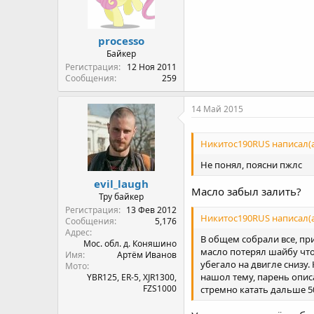
processo
Байкер
Регистрация
12 Ноя 2011
Сообщения
259
14 Май 2015
Никитос190RUS написал(а
Не понял, поясни пжлс
evil_laugh
Масло забыл залить?
Тру байкер
Регистрация
13 Фев 2012
Никитос190RUS написал(а
Сообщения
5,176
Адрес
В общем собрали все, при
Мос. обл. д. Коняшино
масло потерял шайбу что 
Имя
Артём Иванов
убегало на двигле снизу. 
Мото
нашол тему, парень опис
YBR125, ER-5, XJR1300,
FZS1000
стремно катать дальше 5