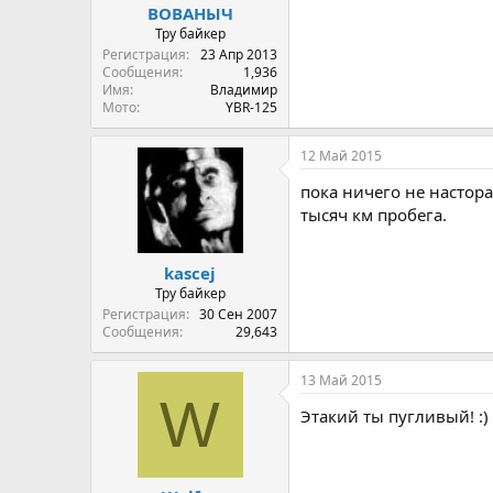
ВОВАНЫЧ
Тру байкер
Регистрация
23 Апр 2013
Сообщения
1,936
Имя
Владимир
Мото
YBR-125
12 Май 2015
пока ничего не настора
тысяч км пробега.
kascej
Тру байкер
Регистрация
30 Сен 2007
Сообщения
29,643
13 Май 2015
W
Этакий ты пугливый! :)