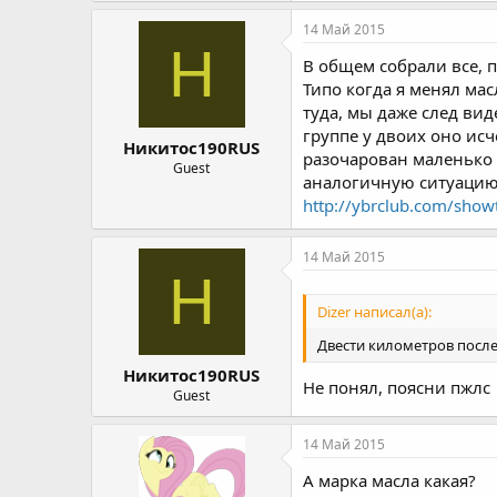
14 Май 2015
Н
В общем собрали все, п
Типо когда я менял мас
туда, мы даже след вид
группе у двоих оно исч
Никитос190RUS
разочарован маленько 
Guest
аналогичную ситуаци
http://ybrclub.com/sho
14 Май 2015
Н
Dizer написал(а):
Двести километров после 
Никитос190RUS
Не понял, поясни пжлс
Guest
14 Май 2015
А марка масла какая?