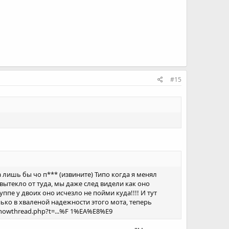
#15
а лишь бы чо п*** (извините) Типо когда я менял
 вытекло от туда, мы даже след видели как оно
уппе у двоих оно исчезло не пойми куда!!!! И тут
ько в хваленой надежности этого мота, теперь
showthread.php?t=...%F 1%EA%E8%E9