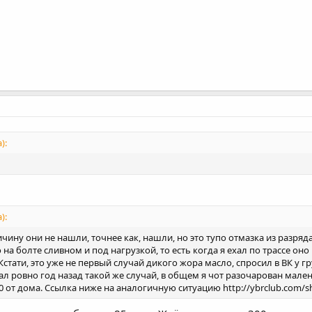
):
):
чину они не нашли, точнее как, нашли, но это тупо отмазка из разряд
на болте сливном и под нагрузкой, то есть когда я ехал по трассе оно
Кстати, это уже не первый случай дикого жора масло, спросил в ВК у гр
ал ровно год назад такой же случай, в общем я чот разочарован мален
0 от дома. Ссылка ниже на аналогичную ситуацию http://ybrclub.com/