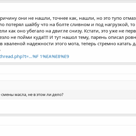
ричину они не нашли, точнее как, нашли, но это тупо отмаз
ло потерял шайбу что на болте сливном и под нагрузкой, то 
ели как оно убегало на двигле снизу. Кстати, это уже не пер
езло не пойми куда!!!! И тут нашол тему, парень описал ровн
в хваленой надежности этого мота, теперь стремно катать д
ю
wthread.php?t=...%F 1%EA%E8%E9
смены масла, не в этом ли дело?