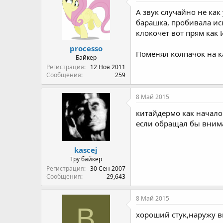
А звук случайно не как
барашка, пробивала иск
клокочет вот прям как 
processo
Поменял колпачок на к
Байкер
Регистрация
12 Ноя 2011
Сообщения
259
8 Май 2015
китайдермо как начало
если обращал бы вниман
kascej
Тру байкер
Регистрация
30 Сен 2007
Сообщения
29,643
8 Май 2015
В
хороший стук,наружу в