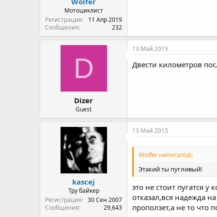
Wolfer
Мотоциклист
Регистрация
11 Апр 2019
Сообщения
232
13 Май 2015
D
Двести километров посл
Dizer
Guest
13 Май 2015
Wolfer написал(а):
Этакий ты пугливый!
kascej
это не стоит пугатся у
Тру байкер
отказал,вся надежда на
Регистрация
30 Сен 2007
проползет,а не то что
Сообщения
29,643