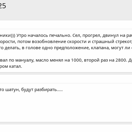
25
ки))) Утро началось печально. Сел, прогрел, двинул на раб
корости, потом возобновление скорости и страшный стрекот,
то делать, в голове одно предположение, клапана, могут ли
ывал по мануалу, масло менял на 1000, второй раз на 2800. Д
ром катал.
то шатун, будут разбирать.....