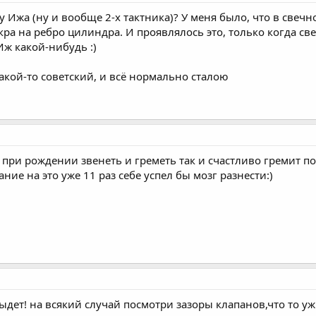
 у Ижа (ну и вообще 2-х тактника)? У меня было, что в свечн
ра на ребро цилиндра. И проявлялось это, только когда свеча
Иж какой-нибудь :)
акой-то советский, и всё нормально сталою
 при рождении звенеть и греметь так и счастливо гремит по
ие на это уже 11 раз себе успел бы мозг разнести:)
ыдет! на всякий случай посмотри зазоры клапанов,что то у