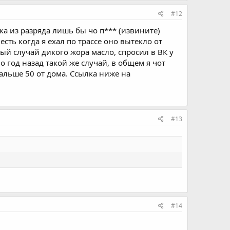
#12
ка из разряда лишь бы чо п*** (извините)
есть когда я ехал по трассе оно вытекло от
вый случай дикого жора масло, спросил в ВК у
о год назад такой же случай, в общем я чот
альше 50 от дома. Ссылка ниже на
#13
#14