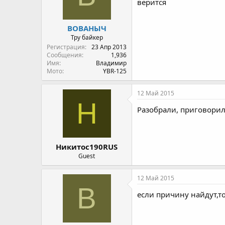
верится
ВОВАНЫЧ
Тру байкер
Регистрация
23 Апр 2013
Сообщения
1,936
Имя
Владимир
Мото
YBR-125
12 Май 2015
Н
Разобрали, приговорил
Никитос190RUS
Guest
12 Май 2015
В
если причину найдут,т