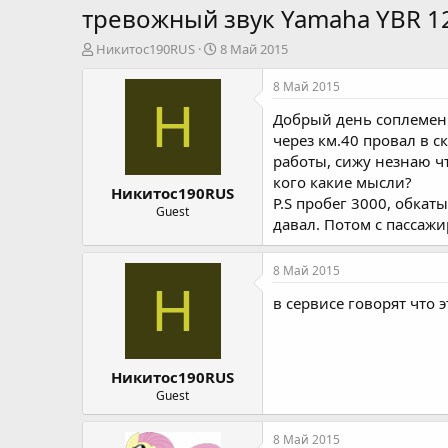
тревожный звук Yamaha YBR 1
А
Д
Никитос190RUS
8 Май 2015
в
а
т
т
8 Май 2015
о
а
Н
Добрый день соплеменни
р
н
т
а
через км.40 провал в с
е
ч
работы, сижу незнаю ч
м
а
кого какие мысли?
Никитос190RUS
ы
л
P.S пробег 3000, обкат
а
Guest
давал. Потом с пассажи
8 Май 2015
Н
в сервисе говорят что э
Никитос190RUS
Guest
8 Май 2015