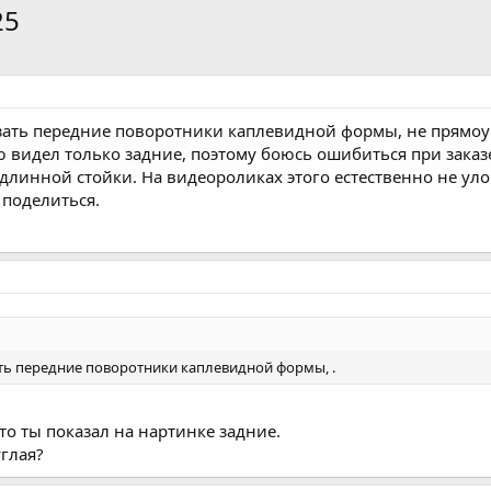
25
азать передние поворотники каплевидной формы, не прям
 видел только задние, поэтому боюсь ошибиться при заказе,
длинной стойки. На видеороликах этого естественно не уло
поделиться.
ать передние поворотники каплевидной формы, .
о ты показал на нартинке задние.
углая?