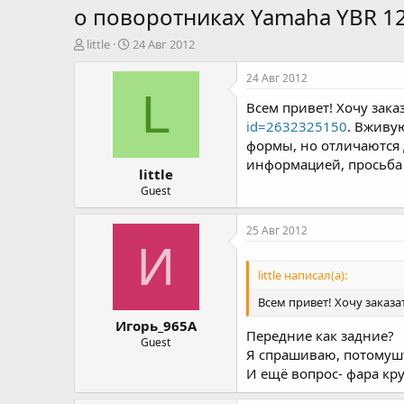
о поворотниках Yamaha YBR 1
А
Д
little
24 Авг 2012
в
а
т
т
24 Авг 2012
о
а
L
Всем привет! Хочу зак
р
н
т
а
id=2632325150
. Вживую
е
ч
формы, но отличаются 
м
а
информацией, просьба 
little
ы
л
а
Guest
25 Авг 2012
И
little написал(а):
Всем привет! Хочу заказ
Игорь_965А
Передние как задние?
Guest
Я спрашиваю, потомушт
И ещё вопрос- фара кр