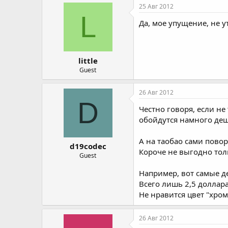
25 Авг 2012
L
Да, мое упущение, не у
little
Guest
26 Авг 2012
D
Честно говоря, если н
обойдутся намного деш
А на таобао сами повор
d19codec
Короче не выгодно тол
Guest
Например, вот самые д
Всего лишь 2,5 доллара
Не нравится цвет "хром
26 Авг 2012