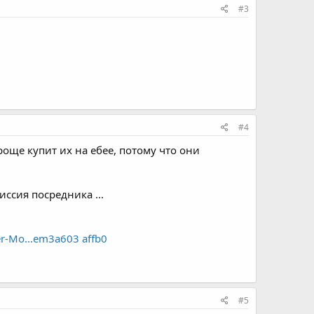
#3
#4
още купит их на ебее, потому что они
иссия посредника ...
r-Mo...em3a603 affb0
#5