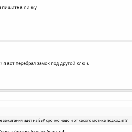
 пишите в личку
? я вот перебрал замок под другой ключ.
е зажигания идёт на ЁБР срочно надо и от какого мотика подходит!?
рега /images/smilies/wink.gif