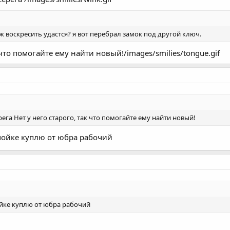
ж воскресить удастся? я вот перебрал замок под другой ключ.
 что помогайте ему найти новый!/images/smilies/tongue.gif
ега Нет у него старого, так что помогайте ему найти новый!
мойке куплю от юбра рабочий
йке куплю от юбра рабочий