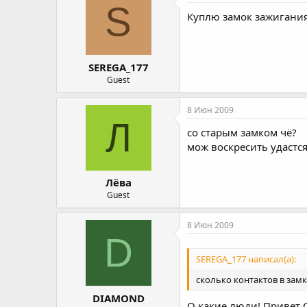
S
Куплю замок зажигания
SEREGA_177
Guest
8 Июн 2009
Л
со старым замком чё?
мож воскресить удастся
Лёва
Guest
8 Июн 2009
D
SEREGA_177 написал(а):
сколько контактов в замк
DIAMOND
О какие люди! Привет Се