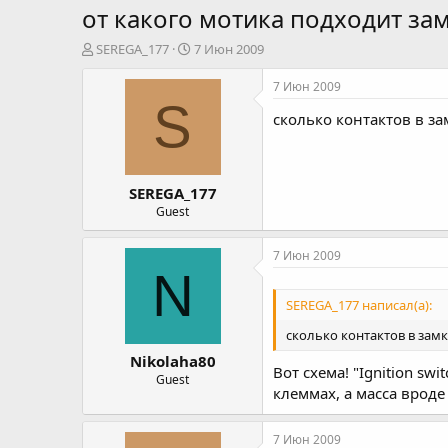
от какого мотика подходит за
А
Д
SEREGA_177
7 Июн 2009
в
а
т
т
7 Июн 2009
о
а
S
сколько контактов в за
р
н
т
а
е
ч
м
а
SEREGA_177
ы
л
а
Guest
7 Июн 2009
N
SEREGA_177 написал(а):
сколько контактов в замк
Nikolaha80
Вот схема! "Ignition sw
Guest
клеммах, а масса вроде
7 Июн 2009