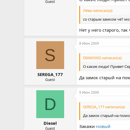
Guest
Лёва написал(а):
со старым замком чё? мо
Нет у него старого, так
8 Июн 2009
S
DIAMOND написал(а):
О какие люди! Привет Сер
SEREGA_177
Да замок старый на по
Guest
9 Июн 2009
D
SEREGA_177 написал(а):
Да замок старый на помо
Diesel
Закажи
новый
Guest