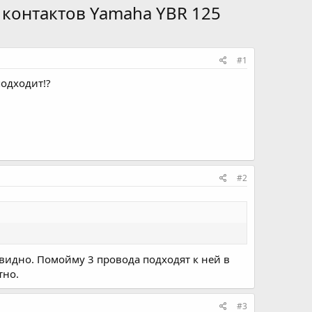
 контактов Yamaha YBR 125
#1
подходит!?
#2
се видно. Помойму 3 провода подходят к ней в
тно.
#3