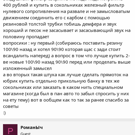
400 рублей и купить в сокольниках железный фильтр
нулевого сопротивления на развале и не замысловатым
движением соединить его с карбом с помощью
резиновой толстой трубки тобишь демфера и звук
хороший и песок не засасывает и засасывающий звук на
половину пропадает
вопросики : ну первый (собираюсь поставить резину
100\90 назад и хотел 90\90 которая щас с зади стоит
всандалить наперед) а вопрос в том что лучше купить 2-
ве новые 100\90 назад 90\90 перед или проделать выше
изложенный замысел
а во вторых такая штука как лучше сделать прямоток на
юбрик купить отдельно прикольную банку в тех же
сокольниках или заказать в каком нить специальном
магазине (когда был в пан авто то забыл спросить у них
на ету тему) вот в ообщем как то так за ранее спасибо за
советы
:)
РоманЫч
Р
Guest