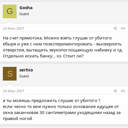
Gosha
G
Guest
24 Июн 2007
#4
На счет прямотока. Можно взять глушак от убитого
ебыря и уже с ним поэкспериментировать - высверлить
отверстия, вытащить звукопоглощающую набивку и тд.
Отдельно искать банку... хз. Стоит ли?
serhio
S
Guest
24 Июн 2007
#5
а ты можешь предложить глушак от убитого ?
если чесно то мне нужно только основание идущее от
окна заканчивая 30 сантиметрами уходящими назад за
правой ногой