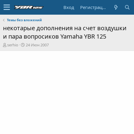
Вход
Регистрация
Темы без вложений
некотарые дополнения на счет воздушки
и пара вопросиков Yamaha YBR 125
А
Д
serhio
24 Июн 2007
в
а
т
т
о
а
р
н
т
а
е
ч
м
а
ы
л
а