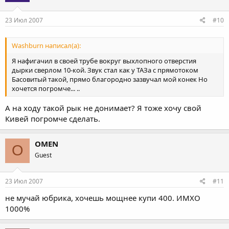
23 Июл 2007
#10
Washburn написал(а):
Я нафигачил в своей трубе вокруг выхлопного отверстия
дырки сверлом 10-кой. Звук стал как у ТАЗа с прямотоком
Басовитый такой, прямо благородно зазвучал мой конек Но
хочется погромче... ..
А на ходу такой рык не донимает? Я тоже хочу свой
Кивей погромче сделать.
OMEN
O
Guest
23 Июл 2007
#11
не мучай юбрика, хочешь мощнее купи 400. ИМХО
1000%