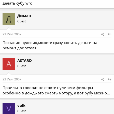
делать субу wrc
Диман
Д
Guest
23 Июл 2007
#8
Поставив нулевик,можете сразу копить деньги на
ремонт двигателя!!!
ASTARD
A
Guest
23 Июл 2007
#9
Првильно говорят не ставте нуливеки фильтры
особенно в дождь это смерть мотору, а вот рубу можно...
volk
V
Guest