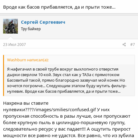
Вроде как басов прибавляется, да и прыти тоже...
Сергей Сергеевич
Тру байкер
23 Июл 2007
#7
Washburn написал(а):
Я нафигачил в своей трубе вокруг выхлопного отверстия
дырки сверлом 10-кой. Звук стал как у ТАЗа с прямотоком
Басовитый такой, прямо благородно зазвучал мой конек Но
хочется погромче... Следующим этапом буду мутить фильтр-
нулевик. Вроде как басов прибавляется, да и прыти тоже...
Нахрена вы ставите
нулевики????/images/smilies/confused.gif У них
пропускная способность в разы лучше, они пропускают
более крупную пыль в цилиндро-поршневую группу,
следовательно ресурс у вас падает!!! А ощутить прирост
мощности все равно не удастся. Все равно, что из зубила