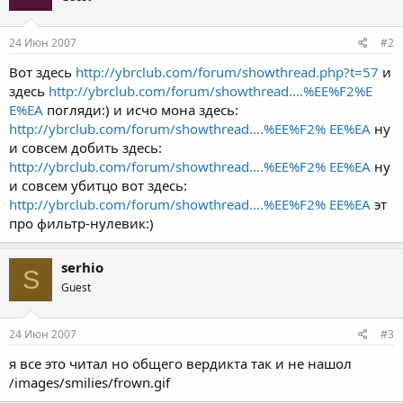
24 Июн 2007
#2
Вот здесь
http://ybrclub.com/forum/showthread.php?t=57
и
здесь
http://ybrclub.com/forum/showthread....%EE%F2%E
E%EA
погляди:) и исчо мона здесь:
http://ybrclub.com/forum/showthread....%EE%F2% EE%EA
ну
и совсем добить здесь:
http://ybrclub.com/forum/showthread....%EE%F2% EE%EA
ну
и совсем убитцо вот здесь:
http://ybrclub.com/forum/showthread....%EE%F2% EE%EA
эт
про фильтр-нулевик:)
serhio
S
Guest
24 Июн 2007
#3
я все это читал но общего вердикта так и не нашол
/images/smilies/frown.gif