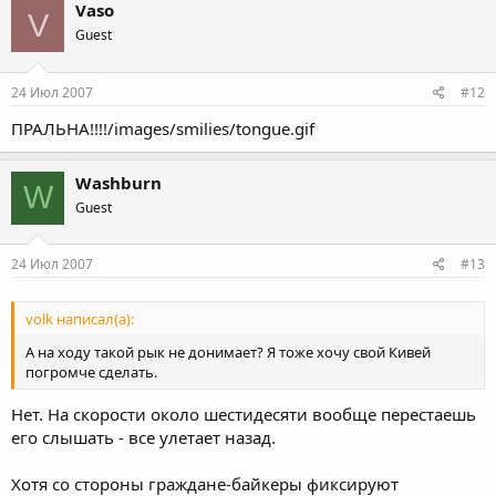
Vaso
V
Guest
24 Июл 2007
#12
ПРАЛЬНА!!!!/images/smilies/tongue.gif
Washburn
W
Guest
24 Июл 2007
#13
volk написал(а):
А на ходу такой рык не донимает? Я тоже хочу свой Кивей
погромче сделать.
Нет. На скорости около шестидесяти вообще перестаешь
его слышать - все улетает назад.
Хотя со стороны граждане-байкеры фиксируют