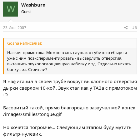
Washburn
W
Guest
23 Июл 2007
#6
Gosha написал(а):
На счет прямотока. Можно взять глушак от убитого ебыря и
уже с ним поэкспериментировать - высверлить отверстия,
вытащить звукопоглощающую набивку и тд. Отдельно искать
банку... хз. Стоит ли?
Я нафигачил в своей трубе вокруг выхлопного отверстия
дырки сверлом 10-кой. Звук стал как у ТАЗа с прямотоком
:D
Басовитый такой, прямо благородно зазвучал мой конек
/images/smilies/tongue.gif
Но хочется погромче... Следующим этапом буду мутить
фильтр-нулевик.