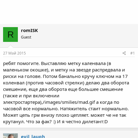
romISK
R
Guest
27 Май 2015
#1
ребят помогите. Выставляю метку каленвала (в
маленьком окошке), и метку на звезде распредвала и
риски на голове. Потом банально кручу ключом на 17
коленвал (против часовой стрелки) делаю два оборота
смешение, еще два оборота еще большее смешение
(также и при включении
электростартера),/images/smilies/mad.gif а когда по
часовой все нормально. Натяжитель стаит нормально.
Может цепь грм внизу плохо цепляет. может че не так
крутанул. Что за фак? :) И я честно дилетант:D
evil_laugh