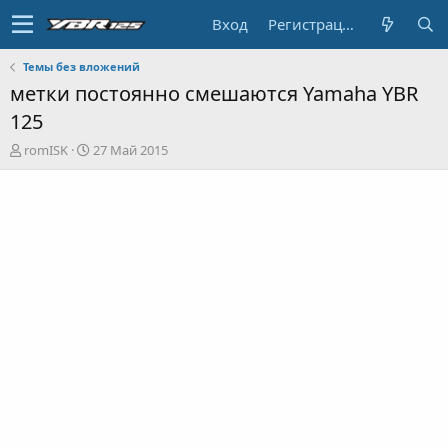
Вход
Регистрация
Темы без вложений
метки постоянно смешаются Yamaha YBR
125
А
Д
romISK
27 Май 2015
в
а
т
т
о
а
р
н
т
а
е
ч
м
а
ы
л
а