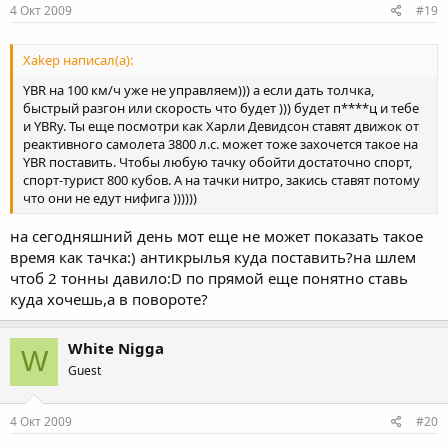
4 Окт 2009
#19
Xakep написал(а):
YBR на 100 км/ч уже не управляем))) а если дать толчка,
быстрый разгон или скорость что будет ))) будет п****ц и тебе
и YBRу. Ты еще посмотри как Харли Девидсон ставят движок от
реактивного самолета 3800 л.с. может тоже захочется такое на
YBR поставить. Чтобы любую тачку обойти достаточно спорт,
спорт-турист 800 кубов. А на тачки нитро, закись ставят потому
что они не едут нифига ))))))
на сегодняшний день мот еще не может показать такое
время как тачка:) антикрылья куда поставить?на шлем
чтоб 2 тонны давило:D по прямой еще понятно ставь
куда хочешь,а в повороте?
White Nigga
W
Guest
4 Окт 2009
#20