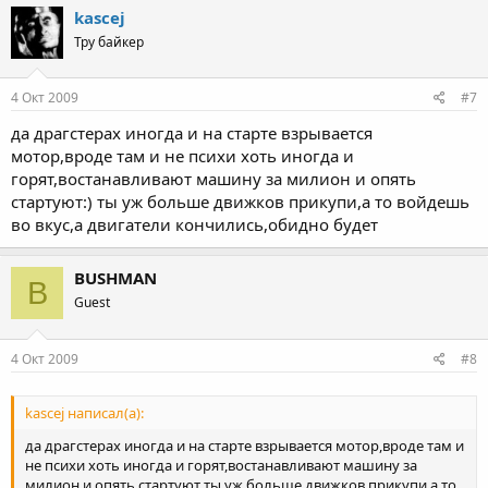
kascej
Тру байкер
4 Окт 2009
#7
да драгстерах иногда и на старте взрывается
мотор,вроде там и не психи хоть иногда и
горят,востанавливают машину за милион и опять
стартуют:) ты уж больше движков прикупи,а то войдешь
во вкус,а двигатели кончились,обидно будет
BUSHMAN
B
Guest
4 Окт 2009
#8
kascej написал(а):
да драгстерах иногда и на старте взрывается мотор,вроде там и
не психи хоть иногда и горят,востанавливают машину за
милион и опять стартуют ты уж больше движков прикупи,а то