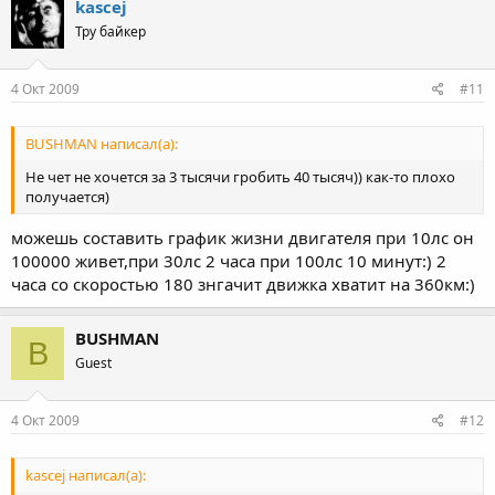
kascej
Тру байкер
4 Окт 2009
#11
BUSHMAN написал(а):
Не чет не хочется за 3 тысячи гробить 40 тысяч)) как-то плохо
получается)
можешь составить график жизни двигателя при 10лс он
100000 живет,при 30лс 2 часа при 100лс 10 минут:) 2
часа со скоростью 180 знгачит движка хватит на 360км:)
BUSHMAN
B
Guest
4 Окт 2009
#12
kascej написал(а):