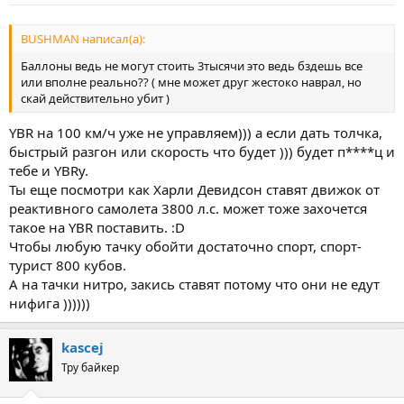
BUSHMAN написал(а):
Баллоны ведь не могут стоить 3тысячи это ведь бздешь все
или вполне реально?? ( мне может друг жестоко наврал, но
скай действительно убит )
YBR на 100 км/ч уже не управляем))) а если дать толчка,
быстрый разгон или скорость что будет ))) будет п****ц и
тебе и YBRу.
Ты еще посмотри как Харли Девидсон ставят движок от
реактивного самолета 3800 л.с. может тоже захочется
такое на YBR поставить. :D
Чтобы любую тачку обойти достаточно спорт, спорт-
турист 800 кубов.
А на тачки нитро, закись ставят потому что они не едут
нифига ))))))
kascej
Тру байкер