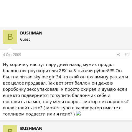
BUSHMAN
B
Guest
4 Окт 2009
#1
Ну короче у нас тут пару дней назад мужик продал
баллон нитроускорителя ZEX за 3 тысячи рублей!!!! Он
был на nissan skyline gtr 34 но скай он вхламину раз..ал и
все целое продавал. Так вот этот баллон он даже в
коробочку зекс упаковал!! Я просто охирел и думаю если
еще кто подвернется то купить баллончик себе и
поставить на мот, но у меня вопрос - мотор не взорвется?
и как ставить его? ( может тупо в карбюратор вместе с
топливом подвести или я псих? )
BUSHMAN