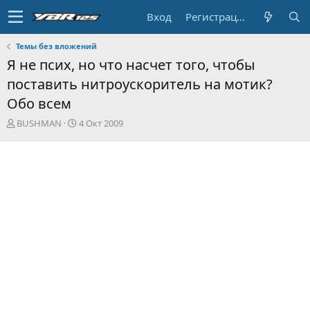
Вход
Регистрация
Темы без вложений
Я не псих, но что насчет того, чтобы
поставить нитроускоритель на мотик?
Обо всем
А
Д
BUSHMAN
4 Окт 2009
в
а
т
т
о
а
р
н
т
а
е
ч
м
а
ы
л
а