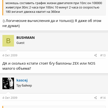
можешь составить график жизни двигателя при 10лс он 100000
живет,при 30лс 2 часа при 100лс 10 минут 2 часа со скоростью
180 знгачит движка хватит на 360км
:) Логические вычисления да и только)) Я даже об этом
не думал)
BUSHMAN
B
Guest
4 Окт 2009
#13
ДА и сколько кстати стоят б/у баллоны ZEX или NOS
малого объема?
kascej
Тру байкер
4 Окт 2009
#14