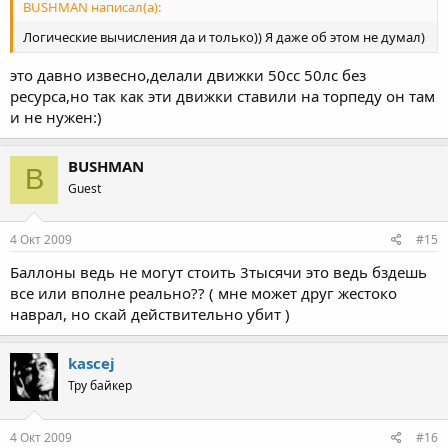
BUSHMAN написал(а):
Логические вычисления да и только)) Я даже об этом не думал)
это давно извесно,делали движки 50сс 50лс без
ресурса,но так как эти движки ставили на торпеду он там
и не нужен:)
BUSHMAN
B
Guest
4 Окт 2009
#15
Баллоны ведь не могут стоить 3тысячи это ведь бздешь
все или вполне реально?? ( мне может друг жестоко
наврал, но скай действительно убит )
kascej
Тру байкер
4 Окт 2009
#16