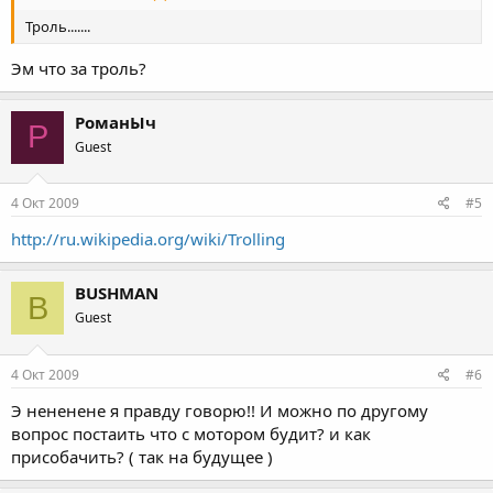
Троль.......
Эм что за троль?
РоманЫч
Р
Guest
4 Окт 2009
#5
http://ru.wikipedia.org/wiki/Trolling
BUSHMAN
B
Guest
4 Окт 2009
#6
Э нененене я правду говорю!! И можно по другому
вопрос постаить что с мотором будит? и как
присобачить? ( так на будущее )