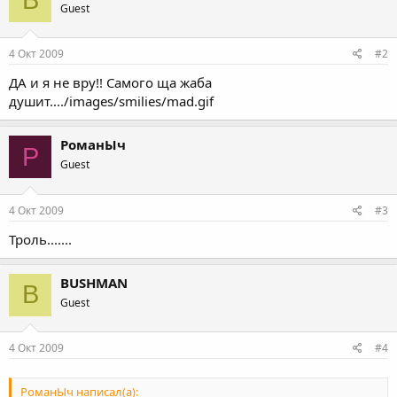
B
Guest
4 Окт 2009
#2
ДА и я не вру!! Самого ща жаба
душит..../images/smilies/mad.gif
РоманЫч
Р
Guest
4 Окт 2009
#3
Троль.......
BUSHMAN
B
Guest
4 Окт 2009
#4
РоманЫч написал(а):