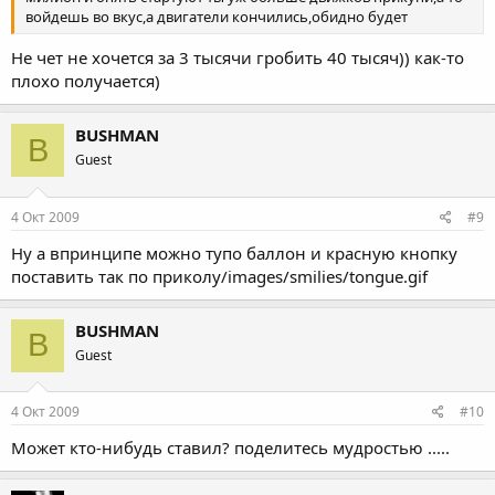
войдешь во вкус,а двигатели кончились,обидно будет
Не чет не хочется за 3 тысячи гробить 40 тысяч)) как-то
плохо получается)
BUSHMAN
B
Guest
4 Окт 2009
#9
Ну а впринципе можно тупо баллон и красную кнопку
поставить так по приколу/images/smilies/tongue.gif
BUSHMAN
B
Guest
4 Окт 2009
#10
Может кто-нибудь ставил? поделитесь мудростью .....