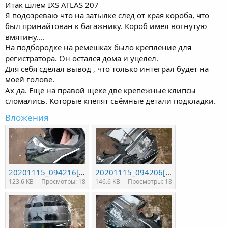
Итак шлем IXS ATLAS 207
Я подозреваю что на затылке след от края короба, что
был принайтован к багажнику. Короб имел вогнутую
вмятину....
На подбородке на ремешках было крепление для
регистратора. Он остался дома и уцелел.
Для себя сделал вывод , что только интеграл будет на
моей голове.
Ах да. Ещё на правой щеке две крепёжные клипсы
сломались. Которые кпепят сьёмные детали подкладки.
Вложения
20201115_094216[1].jpg
20201115_094206[1].jpg
123.6 KB
Просмотры: 18
146.6 KB
Просмотры: 18