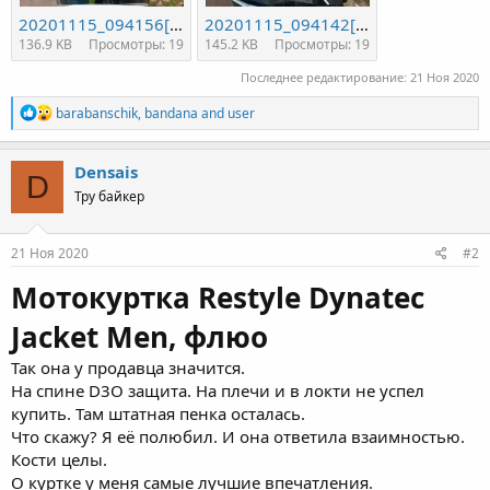
20201115_094156[1].jpg
20201115_094142[1].jpg
136.9 KB
Просмотры: 19
145.2 KB
Просмотры: 19
Последнее редактирование:
21 Ноя 2020
R
barabanschik
,
bandana
and
user
e
a
c
Densais
D
t
Тру байкер
i
o
n
s
21 Ноя 2020
#2
:
Мотокуртка Restyle Dynatec
Jacket Men, флюо
Так она у продавца значится.
На спине D3O защита. На плечи и в локти не успел
купить. Там штатная пенка осталась.
Что скажу? Я её полюбил. И она ответила взаимностью.
Кости целы.
О куртке у меня самые лучшие впечатления.