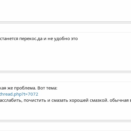
танется перекос.да и не удобно это
кая же проблема. Вот тема:
wthread.php?t=7072
расслабить, почистить и смазать хорошей смазкой. обычная