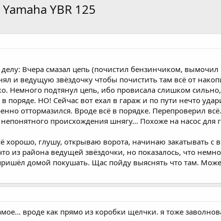
 Yamaha YBR 125
 к делу: Вчера смазал цепь (почистил бензинчиком, вымочил в
снял и ведущую звёздочку чтобы почистить там всё от накоп
ко. Немного подтянул цепь, ибо провисала слишком сильно, 
ё в поряде. НО! Сейчас вот ехал в гараж и по пути нечто уд
ренно оттормазился. Вроде всё в порядке. Перепроверил всё
непонятного происхождения шнягу... Похоже на насос для ги
сё хорошо, глушу, открываю ворота, начинаю закатывать с 
 что из района ведущей звёздочки, но показалось, что немно
пришёл домой покушать. Щас пойду выяснять что там. Может 
амое... вроде как прямо из коробки щелчки. я тоже заволнова