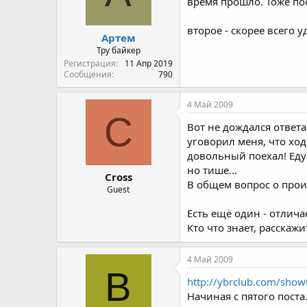
время прошло. Тоже по
второе - скорее всего
Артем
Тру байкер
Регистрация
11 Апр 2019
Сообщения
790
4 Май 2009
C
Вот не дождался ответа
уговорил меня, что ход
довольный поехал! Еду -
но тише...
Cross
В общем вопрос о прои
Guest
Есть ещё один - отлич
Кто что знает, расскаж
4 Май 2009
B
http://ybrclub.com/sho
Начиная с пятого поста