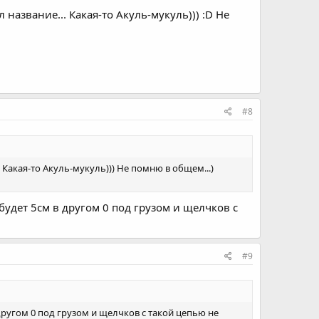
название... Какая-то Акуль-мукуль))) :D Не
#8
 Какая-то Акуль-мукуль))) Не помню в общем...)
удет 5см в другом 0 под грузом и щелчков с
#9
ругом 0 под грузом и щелчков с такой цепью не