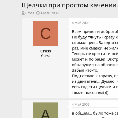
Щелчки при простом качении.
А
Д
Cross
4 Май 2009
в
а
т
т
4 Май 2009
о
а
C
Всем привет и доброго!
р
н
т
а
Не буду тянуть - сразу
е
ч
снимал цепь. За одно 
м
а
раз, мне смазки не жал
Cross
ы
л
Теперь не крехтит и вс
а
Guest
может и по раме). Экст
обнаружил на обочине 
Забыл кто-то.
Подъезжаю к гаражу, в
из двигателя... Думаю,
есть гуд ети щелчки и 
такое, пока я ем?)))
4 Май 2009
А
в общем... было тоже с