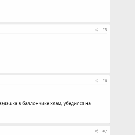
#5
#6
 вэдэшка в баллончике хлам, убедился на
#7