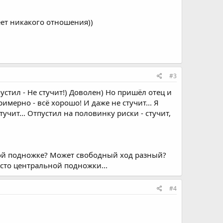
еет никакого отношения))
#3
пустил - Не стучит!) Доволен) Но пришёл отец и
имерно - всё хорошо! И даже не стучит... Я
тучит... Отпустил на половинку риски - стучит,
вой подножке? Может свободный ход разный?
есто центральной подножки...
#4