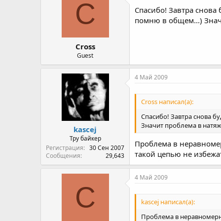
C
Спасибо! Завтра снова 
помню в общем...) Знач
Cross
Guest
4 Май 2009
Cross написал(а):
Спасибо! Завтра снова бу
Значит проблема в натяжк
kascej
Тру байкер
Проблема в неравномер
Регистрация
30 Сен 2007
такой цепью не избежат
Сообщения
29,643
4 Май 2009
C
kascej написал(а):
Проблема в неравномерно