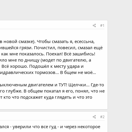
#1
 новой смазке). Чтобы смазать я, есессьна,
ившейся грязи. Почистил, повесил, смазал ещё
как мне показалось. Поехал! Всё зашибись!
арило мне по днищу (модет по двигателю, а
. Всё хорошо. Подошёл к месту удара и
дравлических тормозов... В бщем не моё...
выключеным двигателем и ТУТ! Щелчки... Где-то
го глубже. В общем покатал я его, понял, что не
кто что подскажет куда глядеть и что это
#2
лся - уверили что все гуд - и через некоторое