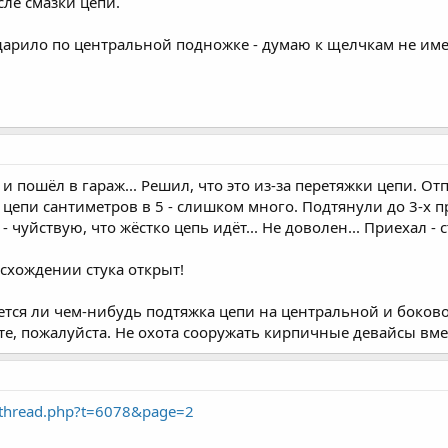
сле смазки цепи.
 ударило по центральной подножке - думаю к щелчкам не им
 и пошёл в гараж... Решил, что это из-за перетяжки цепи. От
 цепи сантиметров в 5 - слишком много. Подтянули до 3-х пр
 чуйствую, что жёстко цепь идёт... Не доволен... Приехал - с
схождении стука открыт!
ается ли чем-нибудь подтяжка цепи на центральной и боко
ите, пожалуйста. Не охота сооружать кирпичные девайсы вм
wthread.php?t=6078&page=2
.