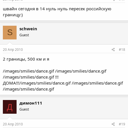
швайн сегодня в 14 нуль нуль пересек российскую
границу:)
schwein
S
Guest
20 Апр 2010
#18
2 границы, 500 км и я
/images/smilies/dance.gif /images/smilies/dance.gif
/images/smilies/dance.gif !!!
ДОМА!!!/images/smilies/dance.gif /images/smilies/dance.gif
/images/smilies/dance.gif
димон111
Д
Guest
20 Апр 2010
#19