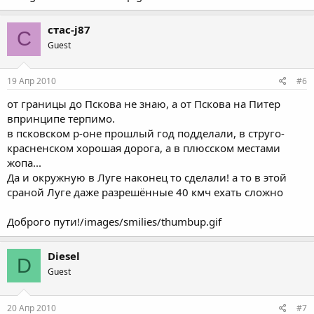
стас-j87
С
Guest
19 Апр 2010
#6
от границы до Пскова не знаю, а от Пскова на Питер
впринципе терпимо.
в псковском р-оне прошлый год подделали, в струго-
красненском хорошая дорога, а в плюсском местами
жопа...
Да и окружную в Луге наконец то сделали! а то в этой
сраной Луге даже разрешённые 40 кмч ехать сложно
Доброго пути!/images/smilies/thumbup.gif
Diesel
D
Guest
20 Апр 2010
#7