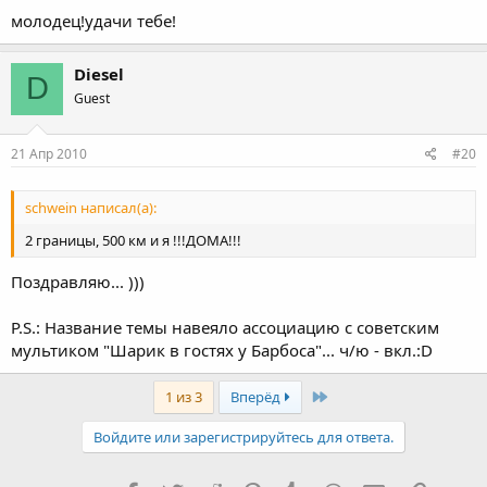
молодец!удачи тебе!
Diesel
D
Guest
21 Апр 2010
#20
schwein написал(а):
2 границы, 500 км и я !!!ДОМА!!!
Поздравляю... )))
P.S.: Название темы навеяло ассоциацию с советским
мультиком "Шарик в гостях у Барбоса"... ч/ю - вкл.:D
Last
1 из 3
Вперёд
Войдите или зарегистрируйтесь для ответа.