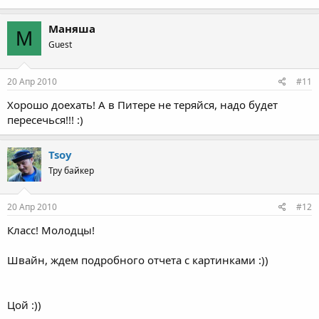
Маняша
М
Guest
20 Апр 2010
#11
Хорошо доехать! А в Питере не теряйся, надо будет
пересечься!!! :)
Tsoy
Тру байкер
20 Апр 2010
#12
Класс! Молодцы!
Швайн, ждем подробного отчета с картинками :))
Цой :))