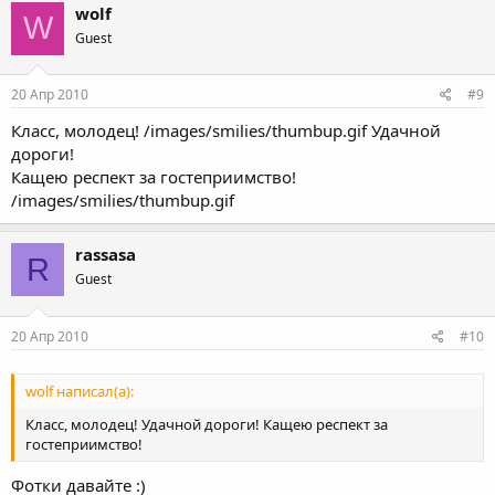
wolf
W
Guest
20 Апр 2010
#9
Класс, молодец! /images/smilies/thumbup.gif Удачной
дороги!
Кащею респект за гостеприимство!
/images/smilies/thumbup.gif
rassasa
R
Guest
20 Апр 2010
#10
wolf написал(а):
Класс, молодец! Удачной дороги! Кащею респект за
гостеприимство!
Фотки давайте :)