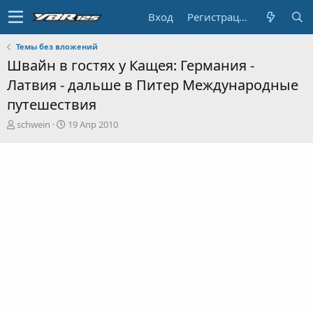
Вход
Регистрация
Темы без вложений
Швайн в гостях у Кащея: Германия -
Латвия - дальше в Питер Международные
путешествия
А
Д
schwein
19 Апр 2010
в
а
т
т
о
а
р
н
т
а
е
ч
м
а
ы
л
а