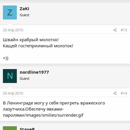
ZaKi
Z
Guest
20 Апр 2010
#13
Швайн храбрый молоток!
Кащей гостеприимный молоток!
=))
nordline1977
N
Guest
20 Апр 2010
#14
В Ленинграде могу у себя пригреть вражеского
лазутчика.Обеспечу явками-
паролями/images/smilies/surrender.gif
StayeR