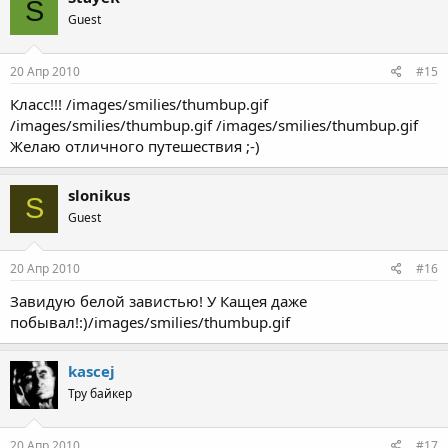
S
Guest
20 Апр 2010
#15
Класс!!! /images/smilies/thumbup.gif
/images/smilies/thumbup.gif /images/smilies/thumbup.gif
Желаю отличного путешествия ;-)
slonikus
S
Guest
20 Апр 2010
#16
Завидую белой завистью! У Кащея даже
побывал!:)/images/smilies/thumbup.gif
kascej
Тру байкер
20 Апр 2010
#17