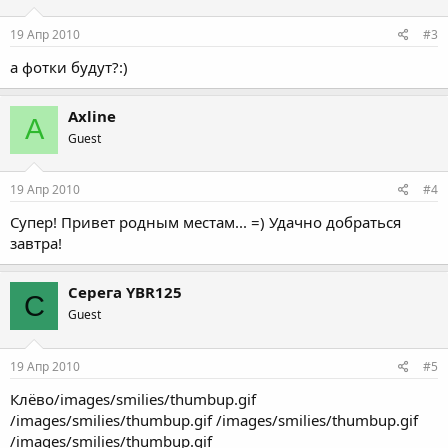
19 Апр 2010
#3
а фотки будут?:)
Axline
A
Guest
19 Апр 2010
#4
Супер! Привет родным местам... =) Удачно добраться
завтра!
Серега YBR125
С
Guest
19 Апр 2010
#5
Клёво/images/smilies/thumbup.gif
/images/smilies/thumbup.gif /images/smilies/thumbup.gif
/images/smilies/thumbup.gif