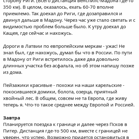
сторону Риги. (Всего дистанция венспилс-Мадона где-то
350 км). В целом, оказалось, ехать 60-70 вполне
приемлемо. Так доехал до Риги, где дозаправился и
двинул дальше в Мадону. Через час уже стало светать и с
видимостью проблем больше было. К утру доехал до
Кащея, где сейчас и нахожусь.
Дороги в Латвии по евпропейским меркам - ужас! Не
знал был, где нахожусь, думал бы что в России. По пути
в Мадону от Риги встретилось даже два довольно
длинных участка без асфальта, но об этом напишу позже
из дома.
Пейзажики красивые - похожи на наши карельские -
покосившиеся домики, болота, озерца, приятный
хвойный лес. В общем, совсем не та Европа, где живу
теперь я. Что-то такое среднее между Европой и Россией.
Завтра
Планируется поездка к границе и далее через Псков в
Питер. Дистанция где-то 500 км, вместе с границей не
уверен, что успею. Возможно придется остановиться в