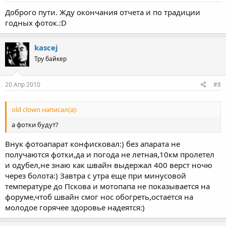
Доброго пути. Жду окончания отчета и по традиции
годных фоток.:D
kascej
Тру байкер
20 Апр 2010
#8
old clown написал(а):
а фотки будут?
Внук фотоапарат конфисковал:) без апарата не
получаются фотки,да и погода не летная,10км пролетел
и одубел,не знаю как швайн выдержал 400 верст ночю
через болота:) Завтра с утра еще при минусовой
температуре до Пскова и мотопапа не показывается на
форуме,чтоб швайн смог нос обогреть,остается на
молодое горячее здоровье надеятся:)