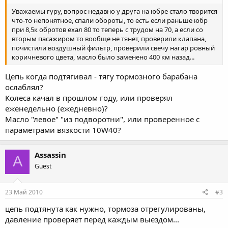
Уважаемы гуру, вопрос недавно у друга на юбре стало творится
что-то непонятное, спали обороты, то есть если раньше юбр
при 8,5к обротов ехал 80 то теперь с трудом на 70, а если со
вторым пасажиром то вообще не тянет, проверили клапана,
почистили воздушный фильтр, проверили свечу нагар ровный
коричневого цвета, масло было заменено 400 км назад...
Цепь когда подтягивал - тягу тормозного барабана
ослаблял?
Колеса качал в прошлом году, или проверял
еженедельно (ежедневно)?
Масло "левое" "из подворотни", или проверенное с
параметрами вязкости 10W40?
Assassin
A
Guest
23 Май 2010
#3
цепь подтянута как нужно, тормоза отрегулированы,
давление проверяет перед каждым выездом...