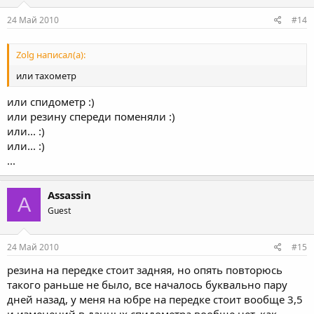
24 Май 2010
#14
Zolg написал(а):
или тахометр
или спидометр :)
или резину спереди поменяли :)
или... :)
или... :)
...
Assassin
A
Guest
24 Май 2010
#15
резина на передке стоит задняя, но опять повторюсь
такого раньше не было, все началось буквально пару
дней назад, у меня на юбре на передке стоит вообще 3,5
и изменений в данных спидометра вообще нет, как