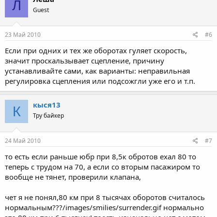
Л
Guest
23 Май 2010
#6
Если при одних и тех же оборотах гуляет скорость,
значит проскальзывает сцепление, причину
устанавливайте сами, как варианты: неправильная
регулировка сцепления или подсожгли уже его и т.п.
кыся13
К
Тру байкер
24 Май 2010
#7
то есть если раньше юбр при 8,5к обротов ехал 80 то
теперь с трудом на 70, а если со вторым пасажиром то
вообще не тянет, проверили клапана,
чет я не понял,80 км при 8 тысячах оборотов считалось
нормальным???/images/smilies/surrender.gif нормально