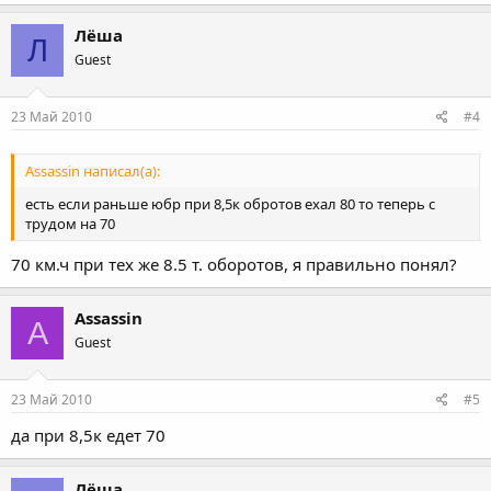
Лёша
Л
Guest
23 Май 2010
#4
Assassin написал(а):
есть если раньше юбр при 8,5к обротов ехал 80 то теперь с
трудом на 70
70 км.ч при тех же 8.5 т. оборотов, я правильно понял?
Assassin
A
Guest
23 Май 2010
#5
да при 8,5к едет 70
Лёша