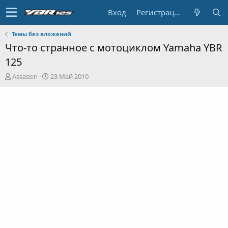
Вход
Регистрация
Темы без вложений
Что-то странное с мотоциклом Yamaha YBR
125
А
Д
Assassin
23 Май 2010
в
а
т
т
о
а
р
н
т
а
е
ч
м
а
ы
л
а