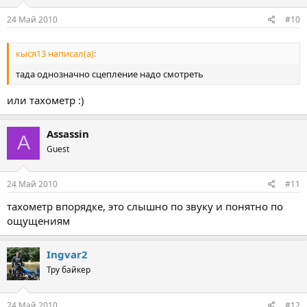
24 Май 2010
#10
кыся13 написал(а):
тада однозначно сцепление надо смотреть
или тахометр :)
Assassin
A
Guest
24 Май 2010
#11
тахометр впорядке, это слышно по звуку и понятно по
ощущениям
Ingvar2
Тру байкер
24 Май 2010
#12