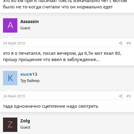
это 80 км при 6 тысячах! тоесть изначально чет с мотом
было не то-когда считали что он нормально едет
Assassin
A
Guest
24 Май 2010
#8
это я о печатался, писал вечером, да 6,5к мот ехал 80,
прошу прощения что ввел в заблуждение...
кыся13
К
Тру байкер
24 Май 2010
#9
тада однозначно сцепление надо смотреть
Zolg
Z
Guest