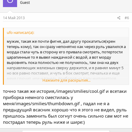
Guest
14 Май 2013
#6
ufo написал(а):
мужик, такая же почти фигня, дал другу прокатиться(хрен
теперь кому), так он сразу непонятно как через руль увалился а
морда стала чуть в сторону его привала смотреть, потертости
царапинные то я вывел наждачкой с водой, а вот морду
выровнять пока полностью не получилось, там она на двух
направляющих железных сверху держится, и я равнял минут 5
но все равно поставил, и чуть в бок смотрит, печалька и еще
меня глючит, или и панель приборов на пару милиметров
Нажмите для раскрытия...
погнулась в сторону
точно такая же история,/images/smilies/cool.gif и всетаки
приборка немного сместилась у
меня/images/smilies/thumbdown.gif , падал не я а
предыдущий всасник хорошо что я этого не видел, руль
пришлось заменить был согнут очень сильно сам мот не
пострадал теперь руль ниже и шире:)