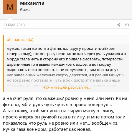
Михаил18
М
Guest
13 Май 2013
#3
ufo написал(а):
мужик, такая же почти фигня, дал другу прокатиться(хрен
теперь кому), так он сразу непонятно как через руль увалился а
морда стала чуть в сторону его привала смотреть, потертости
царапинные то я вывел наждачкой с водой, а вот морду
выровнять пока полностью не получилось, там она на двух
направляющих железных сверху держится, и я равнял минут 5
но все равно поставил, и чуть в бок смотрит, печалька и еще
меня глючит, или и панель приборов на пару милиметров
Нажмите для раскрытия...
погнулась в сторону
а на счет руля что скажешь? ровно у меня или нет? PS на
фото хз, мб и руль чуть чуть я в право повернул...
А так скажу, чтоб мот упал на сырую мягкую глину,
просто уперся он ручкой газа в глину, и мне потом толи
показалось что руль не ровно или нет... вообщем хз.
Ручка газа все норм, работает как новая.