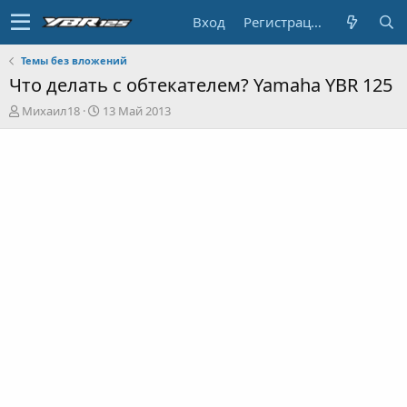
Вход
Регистрация
Темы без вложений
Что делать с обтекателем? Yamaha YBR 125
А
Д
Михаил18
13 Май 2013
в
а
т
т
о
а
р
н
т
а
е
ч
м
а
ы
л
а