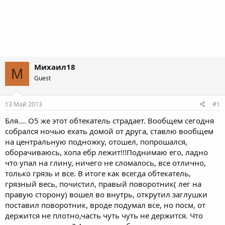
Михаил18
М
Guest
13 Май 2013
#1
Бля.... О5 же этот обтекатель страдает. Вообщем сегодня
собрался ночью ехать домой от друга, ставлю вообщем
на центральную подножку, отошел, попрошался,
оборачиваюсь, хопа ебр лежит!!!Поднимаю его, ладно
что упал на глину, ничего не сломалось, все отлично,
только грязь и все. В итоге как всегда обтекатель,
грязный весь, почистил, правый поворотник( лег на
правую сторону) вошел во внутрь, открутил заглушки
поставил поворотник, вроде подумал все, но посм, от
держится не плотно,часть чуть чуть не держится. Что