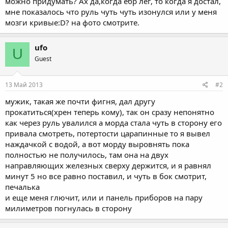
можно придумать? Ах да,когда ебр лег, то когда я достал,
мне показалось что руль чуть чуть изонулся или у меня
мозги кривые:D? на фото смотрите.
ufo
U
Guest
13 Май 2013
#2
мужик, такая же почти фигня, дал другу
прокатиться(хрен теперь кому), так он сразу непонятно
как через руль увалился а морда стала чуть в сторону его
привала смотреть, потертости царапинные то я вывел
наждачкой с водой, а вот морду выровнять пока
полностью не получилось, там она на двух
направляющих железных сверху держится, и я равнял
минут 5 но все равно поставил, и чуть в бок смотрит,
печалька
и еще меня глючит, или и панель приборов на пару
милиметров погнулась в сторону