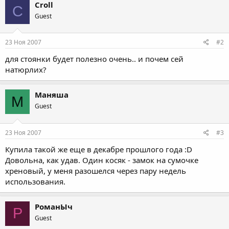
Croll
C
Guest
23 Ноя 2007
#2
для стоянки будет полезно очень.. и почем сей
натюрлих?
Маняша
М
Guest
23 Ноя 2007
#3
Купила такой же еще в декабре прошлого года :D
Довольна, как удав. Один косяк - замок на сумочке
хреновый, у меня разошелся через пару недель
использования.
РоманЫч
Р
Guest