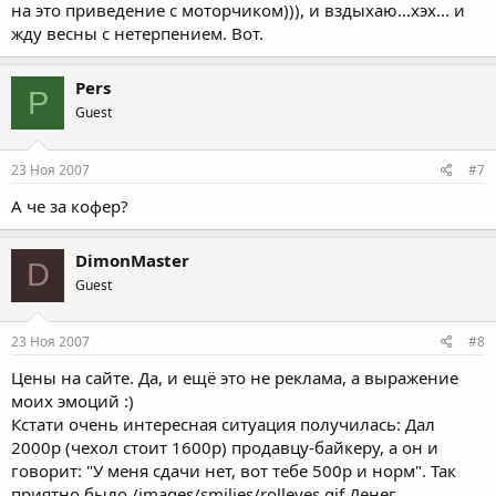
на это приведение с моторчиком))), и вздыхаю...хэх... и
жду весны с нетерпением. Вот.
Pers
P
Guest
23 Ноя 2007
#7
А че за кофер?
DimonMaster
D
Guest
23 Ноя 2007
#8
Цены на сайте. Да, и ещё это не реклама, а выражение
моих эмоций :)
Кстати очень интересная ситуация получилась: Дал
2000р (чехол стоит 1600р) продавцу-байкеру, а он и
говорит: "У меня сдачи нет, вот тебе 500р и норм". Так
приятно было /images/smilies/rolleyes.gif Денег