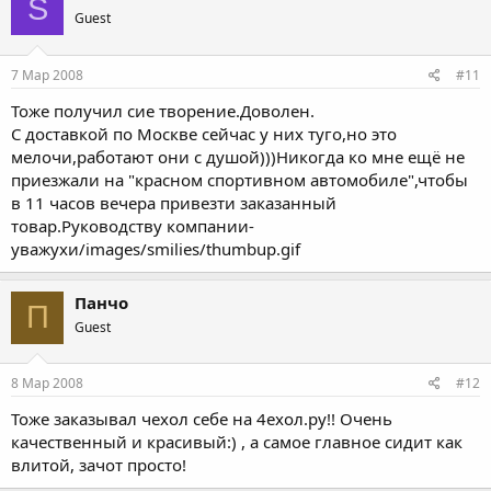
S
Guest
7 Мар 2008
#11
Тоже получил сие творение.Доволен.
С доставкой по Москве сейчас у них туго,но это
мелочи,работают они с душой)))Никогда ко мне ещё не
приезжали на "красном спортивном автомобиле",чтобы
в 11 часов вечера привезти заказанный
товар.Руководству компании-
уважухи/images/smilies/thumbup.gif
Панчо
П
Guest
8 Мар 2008
#12
Тоже заказывал чехол себе на 4ехол.ру!! Очень
качественный и красивый:) , а самое главное сидит как
влитой, зачот просто!