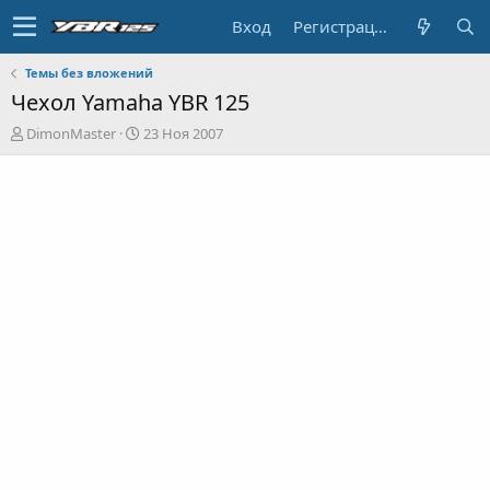
Вход
Регистрация
Темы без вложений
Чехол Yamaha YBR 125
А
Д
DimonMaster
23 Ноя 2007
в
а
т
т
о
а
р
н
т
а
е
ч
м
а
ы
л
а