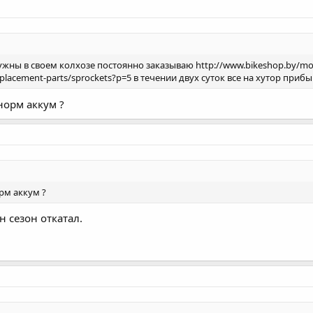
жны в своем колхозе постоянно заказываю http://www.bikeshop.by/moto
placement-parts/sprockets?p=5 в течении двух суток все на хутор прибы
 норм аккум ?
орм аккум ?
 сезон откатал.