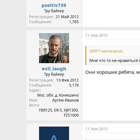
pozitiv739
Тру байкер
Регистрация
21 Май 2012
Сообщения
1,765
11 Ноя 2015
DRIFT написал(а):
Мне что то не нравиться 
evil_laugh
Они хорошие ребята, мн
Тру байкер
Регистрация
13 Фев 2012
Сообщения
5,176
Адрес
Мос. обл. д. Коняшино
Имя
Артём Иванов
Мото
YBR125, ER-5, XJR1300,
FZS1000
11 Ноя 2015