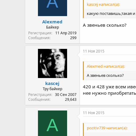
A
kascej написал(а):
какую поставишь,такая и 
Alexmed
А звеньев сколько?
Байкер
Регистрация
11 Апр 2019
Сообщения
299
11 Ноя 2015
Alexmed написал(а):
А звеньев сколько?
kascej
420 и 428 уже всем ив
Тру байкер
нее нужно приобретать
Регистрация
30 Сен 2007
Сообщения
29,643
11 Ноя 2015
A
pozitiv739 написал(а):