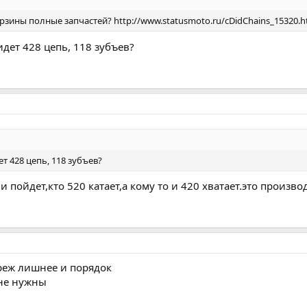
орзины полные запчастей? http://www.statusmoto.ru/cDidChains_15320.h
дет 428 цепь, 118 зубъев?
т 428 цепь, 118 зубъев?
и пойдет,кто 520 катает,а кому то и 420 хватает.это произв
реж лишнее и порядок
 не нужны