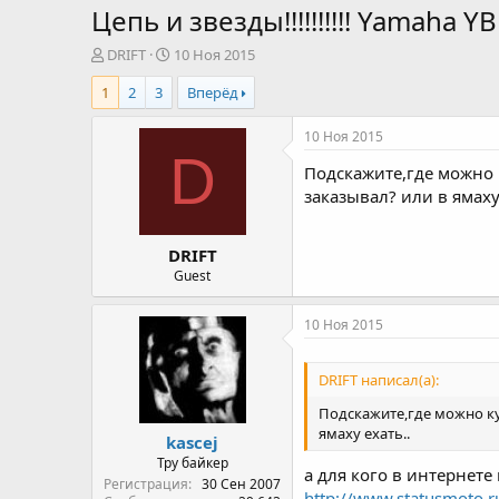
Цепь и звезды!!!!!!!!!! Yamaha Y
А
Д
DRIFT
10 Ноя 2015
в
а
1
2
3
Вперёд
т
т
о
а
р
н
10 Ноя 2015
т
а
D
Подскажите,где можно к
е
ч
м
а
заказывал? или в ямаху 
ы
л
а
DRIFT
Guest
10 Ноя 2015
DRIFT написал(а):
Подскажите,где можно куп
ямаху ехать..
kascej
Тру байкер
а для кого в интернете
Регистрация
30 Сен 2007
http://www.statusmoto.