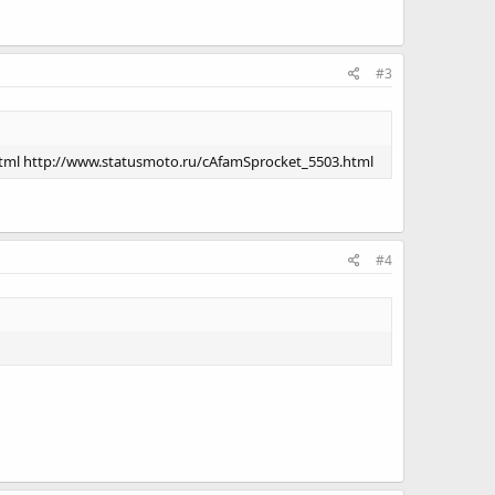
#3
tml http://www.statusmoto.ru/cAfamSprocket_5503.html
#4