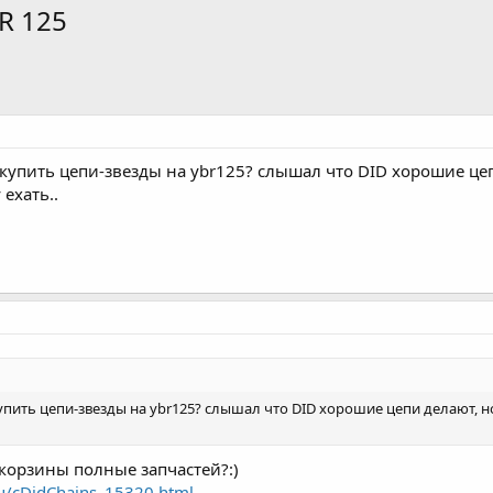
BR 125
упить цепи-звезды на ybr125? слышал что DID хорошие цепи
ехать..
ить цепи-звезды на ybr125? слышал что DID хорошие цепи делают, но 
 корзины полные запчастей?:)
ru/cDidChains_15320.html