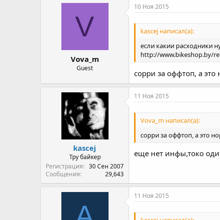
10 Ноя 2015
V
kascej написал(а):
если какии расходники ну
http://www.bikeshop.by/re
Vova_m
Guest
сорри за оффтоп, а это
11 Ноя 2015
Vova_m написал(а):
сорри за оффтоп, а это н
kascej
еще нет инфы,токо один
Тру байкер
Регистрация
30 Сен 2007
Сообщения
29,643
11 Ноя 2015
A