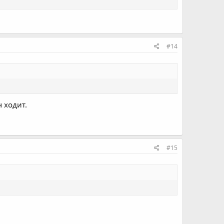
#14
 ходит.
#15