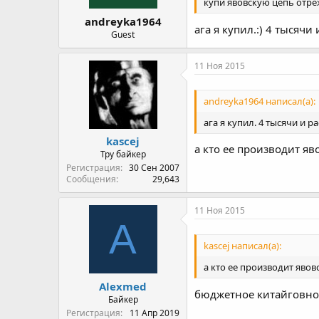
купи явовскую цепь отре
andreyka1964
ага я купил.:) 4 тысячи
Guest
11 Ноя 2015
andreyka1964 написал(а):
ага я купил. 4 тысячи и р
kascej
а кто ее производит я
Тру байкер
Регистрация
30 Сен 2007
Сообщения
29,643
11 Ноя 2015
A
kascej написал(а):
а кто ее производит яво
Alexmed
бюджетное китайговно 
Байкер
Регистрация
11 Апр 2019