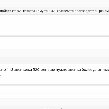
пойдет,кто 520 катает,а кому то и 420 хватает.это производитель реком
есно 118 звеньев,а 520 меньше нужно,звенья более длинные,
.