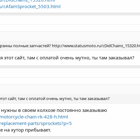
ru/cAfamSprocket_5503.html
орзины полные запчастей? http://www.statusmoto.ru/cDidChains_15320.h
я этот сайт, там с оплатой очень мутно, ты там заказывал?
этот сайт, там с оплатой очень мутно, ты там заказывал?
 нужны в своем колхозе постоянно заказываю
motorcycle-chain-rk-428-h.html
replacement-parts/sprockets?p=5
се на хутор прибывает.