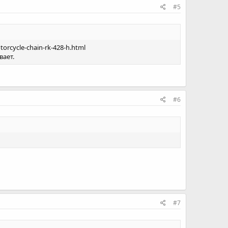
#5
rcycle-chain-rk-428-h.html
вает.
#6
#7