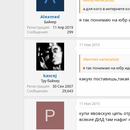
kascej написал(а):
а для кого в интернете к
Alexmed
я так понимаю на юбр и
Байкер
Регистрация
11 Апр 2019
Сообщения
299
11 Ноя 2015
Alexmed написал(а):
я так понимаю на юбр иде
kascej
какую поставишь,такая 
Тру байкер
Регистрация
30 Сен 2007
Сообщения
29,643
11 Ноя 2015
P
купи явовскую цепь от
всякие ДИД там нафиг