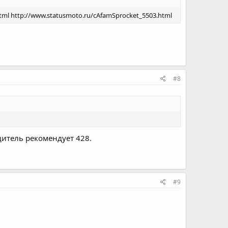
tml http://www.statusmoto.ru/cAfamSprocket_5503.html
#8
одитель рекомендует 428.
#9