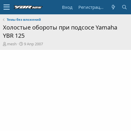
Вход
Регистрация
Темы без вложений
Холостые обороты при подсосе Yamaha
YBR 125
А
Д
mesh
9 Апр 2007
в
а
т
т
о
а
р
н
т
а
е
ч
м
а
ы
л
а