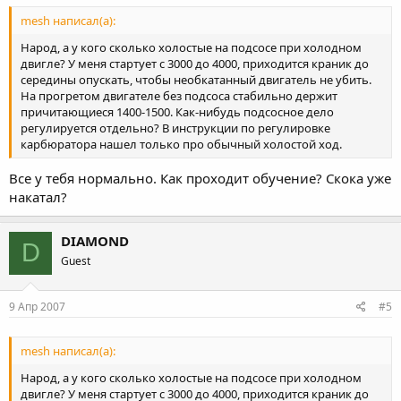
mesh написал(а):
Народ, а у кого сколько холостые на подсосе при холодном
двигле? У меня стартует с 3000 до 4000, приходится краник до
середины опускать, чтобы необкатанный двигатель не убить.
На прогретом двигателе без подсоса стабильно держит
причитающиеся 1400-1500. Как-нибудь подсосное дело
регулируется отдельно? В инструкции по регулировке
карбюратора нашел только про обычный холостой ход.
Все у тебя нормально. Как проходит обучение? Скока уже
накатал?
DIAMOND
D
Guest
9 Апр 2007
#5
mesh написал(а):
Народ, а у кого сколько холостые на подсосе при холодном
двигле? У меня стартует с 3000 до 4000, приходится краник до