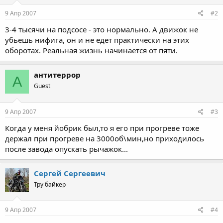
9 Апр 2007
#2
3-4 тысячи на подсосе - это нормально. А движок не
убьешь нифига, он и не едет практически на этих
оборотах. Реальная жизнь начинается от пяти.
антитеррор
А
Guest
9 Апр 2007
#3
Когда у меня йобрик был,то я его при прогреве тоже
держал при прогреве на 3000об\мин,но приходилось
после завода опускать рычажок...
Сергей Сергеевич
Тру байкер
9 Апр 2007
#4