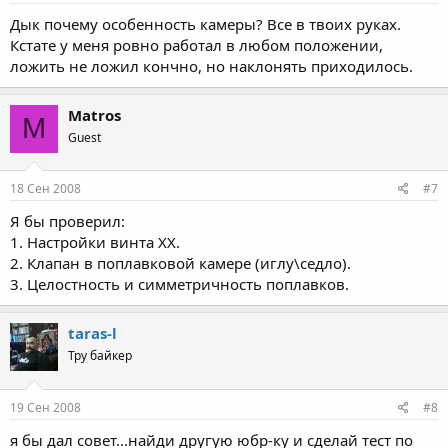
Дык почему особенность камеры? Все в твоих руках.
Кстате у меня ровно работал в любом положении,
ложить не ложил кончно, но наклонять приходилось.
Matros
M
Guest
18 Сен 2008
#7
Я бы проверил:
1. Настройки винта ХХ.
2. Клапан в поплавковой камере (иглу\седло).
3. Целостность и симметричность поплавков.
taras-l
Тру байкер
19 Сен 2008
#8
я бы дал совет...найди другую юбр-ку и сделай тест по