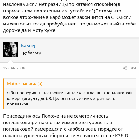
наклонам.Если нет разницы то катайся спокойно(в
нормальном положении х.х. устойчив?)Потому что
всякое вторжение в карб может закончится на СТО.Если
имееш опыт тогда пробуй,а нет ...тогда может выйти себе
дороже да и моту хуже.
kascej
Тру байкер
19 Сен 2008
#9
Matros написал(а):
Я бы проверил: 1. Настройки винта ХХ. 2. Клапан в поплавковой
камере (иглу\седло). 3. Целостность и симметричность
поплавков.
Присоединяюсь.Похоже на не семетричность
поплавков,при наклонах изменяется уровень в
поплавковой камере.Если с карбом все в порядке от
наклона уровень и обороты не меняются,это не К36:D