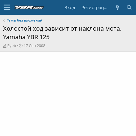
Вход
Регистрация
Темы без вложений
Холостой ход зависит от наклона мота.
Yamaha YBR 125
А
Д
Eyeb
17 Сен 2008
в
а
т
т
о
а
р
н
т
а
е
ч
м
а
ы
л
а