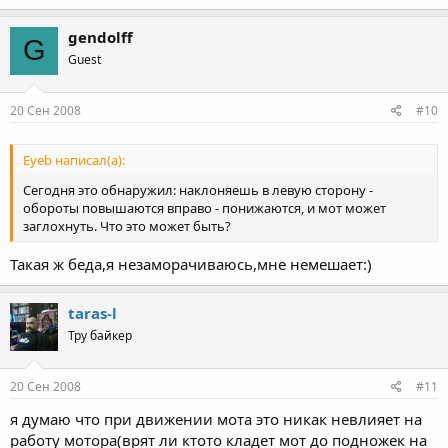
gendolff
G
Guest
20 Сен 2008
#10
Eyeb написал(а):
Сегодня это обнаружил: наклоняешь в левую сторону -
обороты повышаются вправо - понижаются, и мот может
заглохнуть. Что это может быть?
Такая ж беда,я незаморачиваюсь,мне немешает:)
taras-l
Тру байкер
20 Сен 2008
#11
я думаю что при движении мота это никак невлияет на
работу мотора(врят ли ктото кладет мот до подножек на