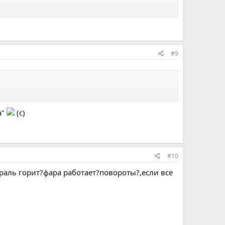
#9
а"
(с)
#10
траль горит?фара работает?повороты?,если все