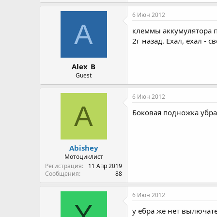
6 Июн 2012
A
клеммы аккумулятора пу
2г назад. Ехал, ехал - 
Alex_B
Guest
6 Июн 2012
A
Боковая подножка убра
Abishey
Мотоциклист
Регистрация
11 Апр 2019
Сообщения
88
6 Июн 2012
Y
у ебра же нет вылючате