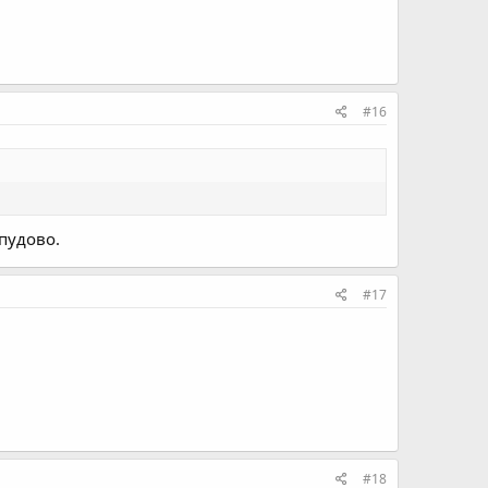
#16
пудово.
#17
#18