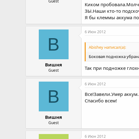
Guest
Киком пробовала.Молчи
ЗЫ.Наши кто-то подско
Я бы клеммы аккума по
6 Июн 2012
В
Abishey написал(а):
Боковая подножка убран
Вишня
Так при подножке глох
Guest
6 Июн 2012
В
Все!Завели.Умер аккум.
Спасибо всем!
Вишня
Guest
6 Июн 2012