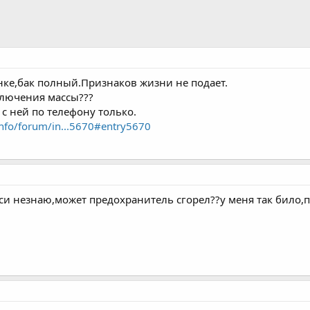
ке,бак полный.Признаков жизни не подает.
ключения массы???
с ней по телефону только.
info/forum/in...5670#entry5670
и незнаю,может предохранитель сгорел??у меня так било,пу