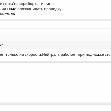
т все.Свет,приборка,тишина.
чил.Надо прозванивать проводку.
чистила.
а?
нет только на скорости.Нейтраль работает при подножке сто