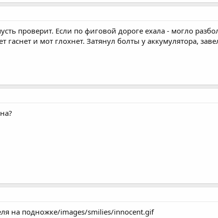
сть проверит. Если по фиговой дороге ехала - могло разбол
свет гаснет и мот глохнет. Затянул болты у аккумулятора, зав
на?
ля на подножке/images/smilies/innocent.gif