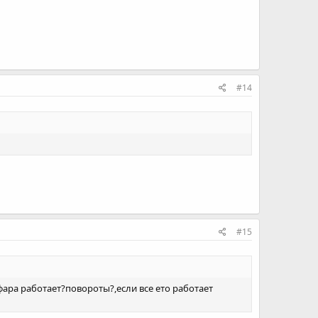
#14
#15
фара работает?повороты?,если все ето работает