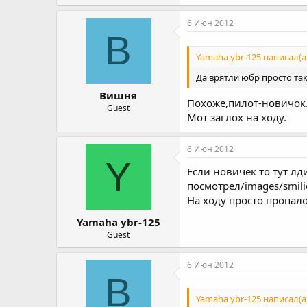
6 Июн 2012
В
Yamaha ybr-125 написал(а)
Да врятли юбр просто та
Вишня
Похоже,пилот-новичок
Guest
Мот заглох на ходу.
6 Июн 2012
Y
Если новичек то тут лд
посмотрел/images/smili
На ходу просто пропал
Yamaha ybr-125
Guest
6 Июн 2012
В
Yamaha ybr-125 написал(а)