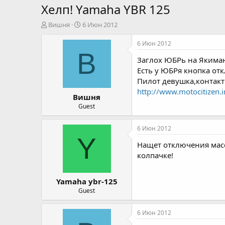
Хелп! Yamaha YBR 125
А
Д
Вишня
6 Июн 2012
в
а
т
т
6 Июн 2012
о
а
В
Заглох ЮБРь на Якиман
р
н
т
а
Есть у ЮБРя кнопка от
е
ч
Пилот девушка,контакт 
м
а
http://www.motocitizen.
Вишня
ы
л
а
Guest
6 Июн 2012
Y
Нащет отключения масс
колпачке!
Yamaha ybr-125
Guest
6 Июн 2012