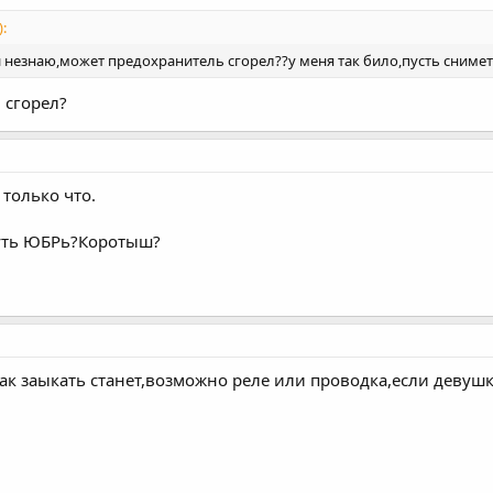
:
незнаю,может предохранитель сгорел??у меня так било,пусть снимет 
 сгорел?
только что.
уть ЮБРь?Коротыш?
ак заыкать станет,возможно реле или проводка,если девушк