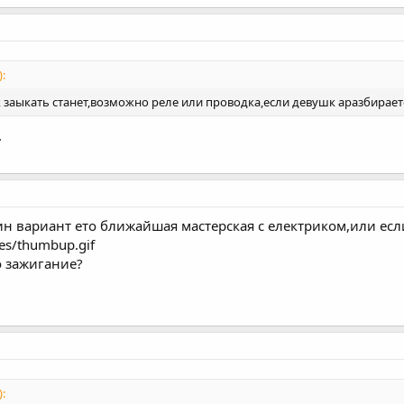
:
к заыкать станет,возможно реле или проводка,если девушк аразбираетс
.
ин вариант ето ближайшая мастерская с електриком,или есл
es/thumbup.gif
о зажигание?
: