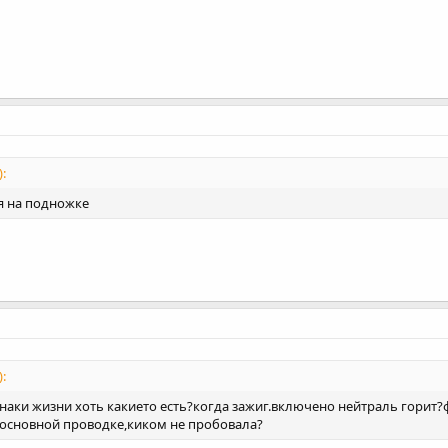
:
я на подножке
:
знаки жизни хоть какието есть?когда зажиг.включено нейтраль горит?
 основной проводке,киком не пробовала?