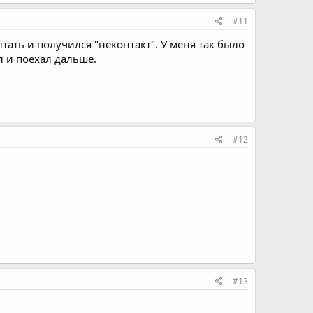
#11
тать и получился "неконтакт". У меня так было
ел и поехал дальше.
#12
#13