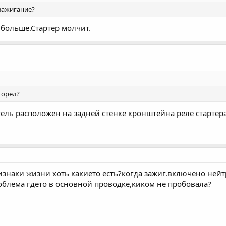
зажигание?
 больше.Стартер молчит.
горел?
ель расположен на задней стенке кронштейна реле стартер
ризнаки жизни хоть какието есть?когда зажиг.включено ней
роблема гдето в основной проводке,киком не пробовала?