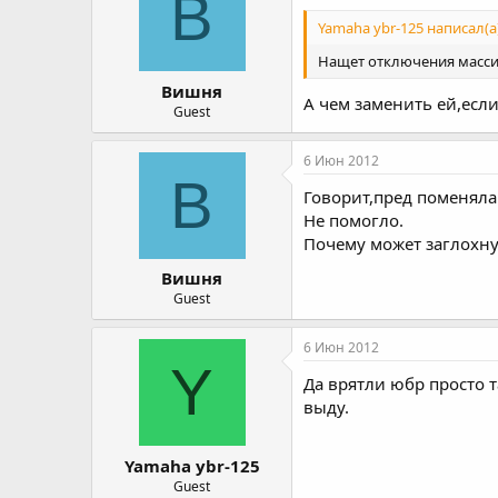
В
Yamaha ybr-125 написал(а)
Нащет отключения масси 
Вишня
А чем заменить ей,если
Guest
6 Июн 2012
В
Говорит,пред поменяла 
Не помогло.
Почему может заглохн
Вишня
Guest
6 Июн 2012
Y
Да врятли юбр просто т
выду.
Yamaha ybr-125
Guest