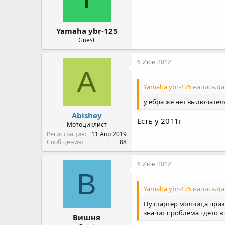
Yamaha ybr-125
Guest
6 Июн 2012
A
Yamaha ybr-125 написал(а)
у ебра же нет вылючател
Abishey
Есть у 2011г
Мотоциклист
Регистрация
11 Апр 2019
Сообщения
88
6 Июн 2012
В
Yamaha ybr-125 написал(а)
Ну стартер молчит,а при
значит проблема гдето в
Вишня