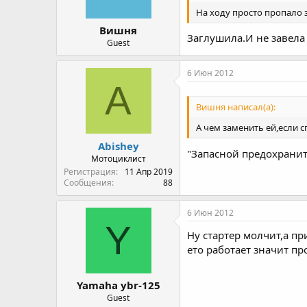
На ходу просто пропало 
Вишня
Заглушила.И не завела
Guest
6 Июн 2012
A
Вишня написал(а):
А чем заменить ей,если с
Abishey
"Запасной предохранит
Мотоциклист
Регистрация
11 Апр 2019
Сообщения
88
6 Июн 2012
Y
Ну стартер молчит,а п
ето работает значит п
Yamaha ybr-125
Guest