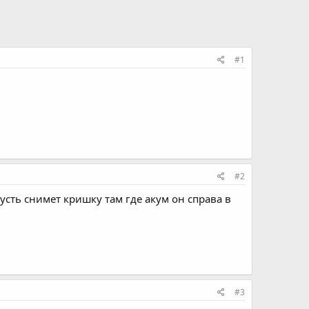
#1
#2
сть снимет кришку там где акум он справа в
#3