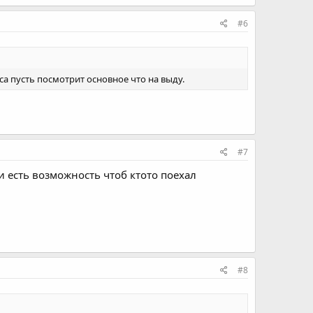
#6
а пусть посмотрит основное что на выду.
#7
и есть возможность чтоб ктото поехал
#8