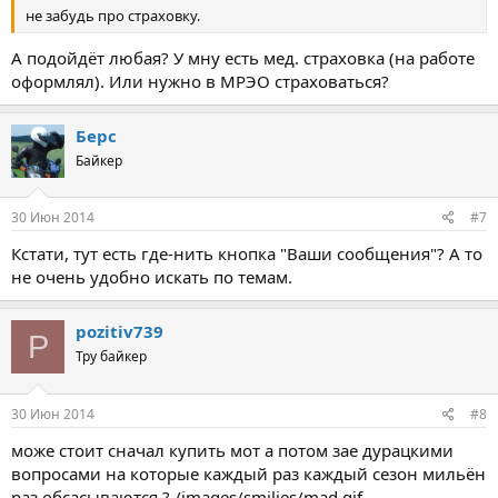
не забудь про страховку.
А подойдёт любая? У мну есть мед. страховка (на работе
оформлял). Или нужно в МРЭО страховаться?
Берс
Байкер
30 Июн 2014
#7
Кстати, тут есть где-нить кнопка "Ваши сообщения"? А то
не очень удобно искать по темам.
pozitiv739
P
Тру байкер
30 Июн 2014
#8
може стоит сначал купить мот а потом зае дурацкими
вопросами на которые каждый раз каждый сезон мильён
раз обсасываются ? /images/smilies/mad.gif