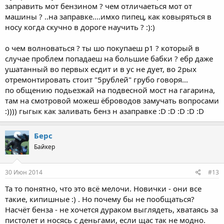
заправить мот бензином ? чем отличаеться мот от
машины ? ..на заправке....имхо пипец, как ковыряться в
носу когда скучно в дороге научить ? :):)
о чем волноваться ? ты шо покупаеш р1 ? который в
случае проблем попадаеш на большие бабки ? ебр даже
ушатанный во первых есдит и в ус не дует, во 2рых
отремонтировать стоит "5рублей" грубо говоря...
по общению подьезжай на подвесной мост на гагарина,
там на смотровой можеш ёброводов замучать вопросами
:)))) гыгык как заливать бенз н азаправке :D :D :D :D :D
Берс
Байкер
30 Июн 2014
#13
Та то понятно, что это всё мелочи. Новички - они все
такие, кипишные :) . Но почему бы не пообщаться?
Насчёт бенза - не хочется дураком выглядеть, хватаясь за
пистолет и носясь с деньгами, если щас так не модно.