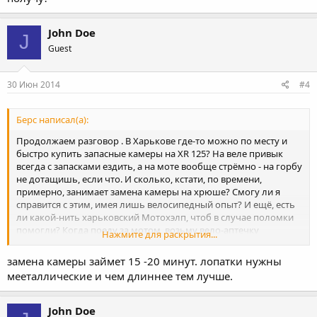
John Doe
J
Guest
30 Июн 2014
#4
Берс написал(а):
Продолжаем разговор . В Харькове где-то можно по месту и
быстро купить запасные камеры на XR 125? На веле привык
всегда с запасками ездить, а на моте вообще стрёмно - на горбу
не дотащишь, если что. И сколько, кстати, по времени,
примерно, занимает замена камеры на хрюше? Смогу ли я
справится с этим, имея лишь велосипедный опыт? И ещё, есть
ли какой-нить харьковский Мотохэлп, чтоб в случае поломки
помогли? Когда поеду за мотом, возьму вело-аптечку
Нажмите для раскрытия...
(заплатки и клей), насосик и лопатки (велосипедные,
пластиковые - не знаю, помогут ли они при разбортировке
замена камеры займет 15 -20 минут. лопатки нужны
мото).
мееталлические и чем длиннее тем лучше.
John Doe