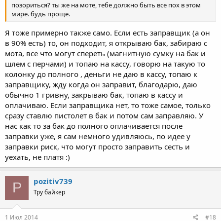
позориться? ты же на моте, тебе должно быть все пох в этом
мире. будь проще.
Я тоже примерно также само. Если есть заправщик (а он
в 90% есть) то, он подходит, я открываю бак, забираю с
мота, все что могут спереть (магнитную сумку на бак и
шлем с перчами) и топаю на кассу, говорю на такую то
колонку до полного , деньги не даю в кассу, топаю к
заправщику, жду когда он заправит, благодарю, даю
обычно 1 гривну, закрываю бак, топаю в кассу и
оплачиваю. Если заправщика нет, то тоже самое, только
сразу ставлю пистолет в бак и потом сам заправляю. У
нас как то за бак до полного оплачивается после
заправки уже, я сам немного удивляюсь, по идее у
заправки риск, что могут просто заправить сесть и
уехать, не платя :)
pozitiv739
P
Тру байкер
1 Июл 2014
#18