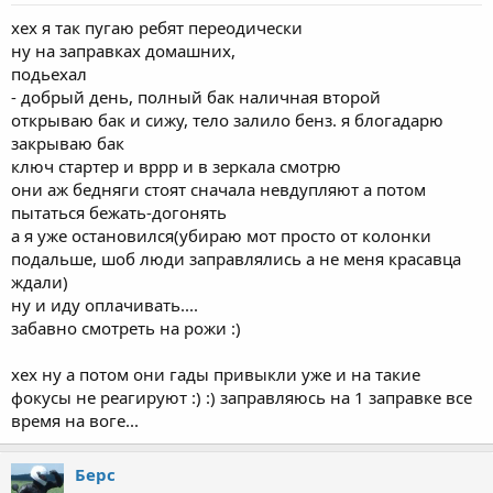
хех я так пугаю ребят переодически
ну на заправках домашних,
подьехал
- добрый день, полный бак наличная второй
открываю бак и сижу, тело залило бенз. я блогадарю
закрываю бак
ключ стартер и вррр и в зеркала смотрю
они аж бедняги стоят сначала невдупляют а потом
пытаться бежать-догонять
а я уже остановился(убираю мот просто от колонки
подальше, шоб люди заправлялись а не меня красавца
ждали)
ну и иду оплачивать....
забавно смотреть на рожи :)
хех ну а потом они гады привыкли уже и на такие
фокусы не реагируют :) :) заправляюсь на 1 заправке все
время на воге...
Берс