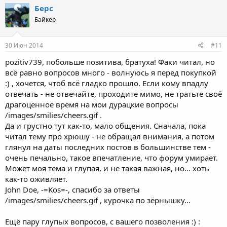
Берс
Байкер
30 Июн 2014
#11
pozitiv739, побольше позитива, братуха! Факи читал, но
всё равно вопросов много - волнуюсь я перед покупкой
:) , хочется, чтоб всё гладко прошло. Если кому впадлу
отвечать - не отвечайте, проходите мимо, не тратьте своё
драгоценное время на мои дурацкие вопросы
/images/smilies/cheers.gif .
Да и грустно тут как-то, мало общения. Сначала, пока
читал тему про хрюшу - не обращал внимания, а потом
глянул на даты последних постов в большинстве тем -
очень печально, такое впечатление, что форум умирает.
Может моя тема и глупая, и не такая важная, но... хоть
как-то оживляет.
John Doe, -=Kos=-, спасибо за ответы
/images/smilies/cheers.gif , курочка по зёрнышку...
Ещё пару глупых вопросов, с вашего позволения :) :