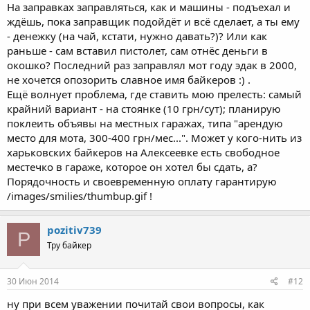
На заправках заправляться, как и машины - подъехал и
ждёшь, пока заправщик подойдёт и всё сделает, а ты ему
- денежку (на чай, кстати, нужно давать?)? Или как
раньше - сам вставил пистолет, сам отнёс деньги в
окошко? Последний раз заправлял мот году эдак в 2000,
не хочется опозорить славное имя байкеров :) .
Ещё волнует проблема, где ставить мою прелесть: самый
крайний вариант - на стоянке (10 грн/сут); планирую
поклеить объявы на местных гаражах, типа "арендую
место для мота, 300-400 грн/мес...". Может у кого-нить из
харьковских байкеров на Алексеевке есть свободное
местечко в гараже, которое он хотел бы сдать, а?
Порядочность и своевременную оплату гарантирую
/images/smilies/thumbup.gif !
pozitiv739
P
Тру байкер
30 Июн 2014
#12
ну при всем уважении почитай свои вопросы, как