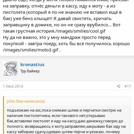
на заправку, отнёс деньги в кассу, иду к моту - а из
пистолета (который я по не знанию не вставил ещё в
бак) уже бенз хлыщет! Я давай свистеть, кричать
заправщику в домике, но он не сразу врубилсо... Вот
такая грустная история./images/smilies/cool.gif
Ну да не важно, это у мну мандраж просто перед
покупкой - завтра поеду, хоть бы всё получилось хорошо
/images/smilies/moto3.gif .
kronastius
Тру байкер
1 Июл 2014
#17
John Doe написал(а):
подъезжаю на азс,пока снимаю шлем и перчатки смотрю на
наличие пистолетчика. если такового нет,открываю
бак,вставляю пистолет и иду на кассу,даю денежку,говорю до
полного. возвращаюсь к моту,заправляю,закрываю бак иду на
кассу забираю сдачу,одеваю шлем перчи и уезжаю. почему