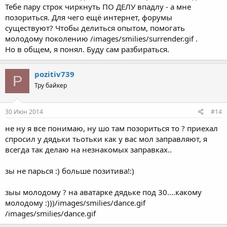
Тебе пару строк чиркнуть ПО ДЕЛУ впадлу - а мне
позориться. Для чего ещё интернет, форумы
существуют? Чтобы делиться опытом, помогать
молодому поколению /images/smilies/surrender.gif .
Но в общем, я понял. Буду сам разбираться.
pozitiv739
P
Тру байкер
30 Июн 2014
#14
не ну я все понимаю, ну шо там позориться то ? приехал
спросил у дядьки тьотьки как у вас мол заправляют, я
всегда так делаю на незнакомых заправках..
зы не парься :) больше позитива!:)
зыы молодому ? на аватарке дядьке под 30....какому
молодому :)))/images/smilies/dance.gif
/images/smilies/dance.gif