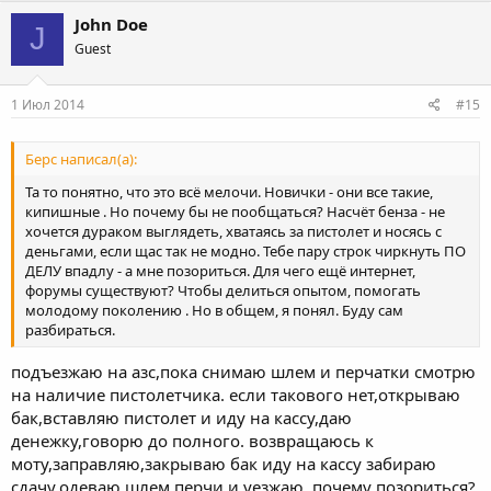
John Doe
J
Guest
1 Июл 2014
#15
Берс написал(а):
Та то понятно, что это всё мелочи. Новички - они все такие,
кипишные . Но почему бы не пообщаться? Насчёт бенза - не
хочется дураком выглядеть, хватаясь за пистолет и носясь с
деньгами, если щас так не модно. Тебе пару строк чиркнуть ПО
ДЕЛУ впадлу - а мне позориться. Для чего ещё интернет,
форумы существуют? Чтобы делиться опытом, помогать
молодому поколению . Но в общем, я понял. Буду сам
разбираться.
подъезжаю на азс,пока снимаю шлем и перчатки смотрю
на наличие пистолетчика. если такового нет,открываю
бак,вставляю пистолет и иду на кассу,даю
денежку,говорю до полного. возвращаюсь к
моту,заправляю,закрываю бак иду на кассу забираю
сдачу,одеваю шлем перчи и уезжаю. почему позориться?