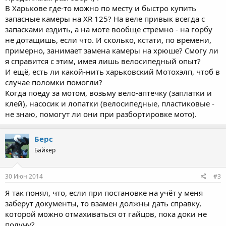
В Харькове где-то можно по месту и быстро купить
запасные камеры на XR 125? На веле привык всегда с
запасками ездить, а на моте вообще стрёмно - на горбу
не дотащишь, если что. И сколько, кстати, по времени,
примерно, занимает замена камеры на хрюше? Смогу ли
я справится с этим, имея лишь велосипедный опыт?
И ещё, есть ли какой-нить харьковский Мотохэлп, чтоб в
случае поломки помогли?
Когда поеду за мотом, возьму вело-аптечку (заплатки и
клей), насосик и лопатки (велосипедные, пластиковые -
не знаю, помогут ли они при разбортировке мото).
Берс
Байкер
30 Июн 2014
#3
Я так понял, что, если при постановке на учёт у меня
заберут документы, то взамен должны дать справку,
которой можно отмахиваться от гайцов, пока доки не
получу?