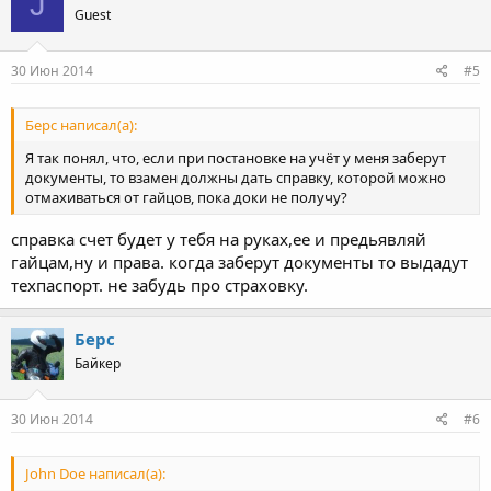
J
Guest
30 Июн 2014
#5
Берс написал(а):
Я так понял, что, если при постановке на учёт у меня заберут
документы, то взамен должны дать справку, которой можно
отмахиваться от гайцов, пока доки не получу?
справка счет будет у тебя на руках,ее и предьявляй
гайцам,ну и права. когда заберут документы то выдадут
техпаспорт. не забудь про страховку.
Берс
Байкер
30 Июн 2014
#6
John Doe написал(а):