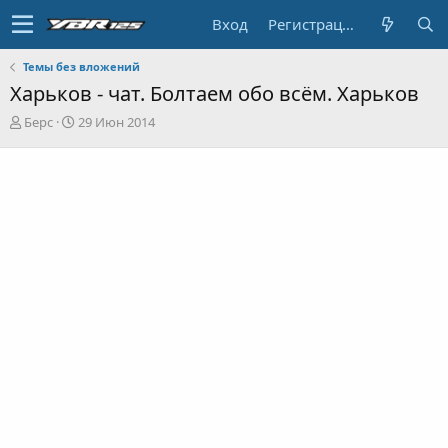
Вход
Регистрация
Темы без вложений
Харьков - чат. Болтаем обо всём. Харьков
А
Д
Берс
29 Июн 2014
в
а
т
т
о
а
р
н
т
а
е
ч
м
а
ы
л
а