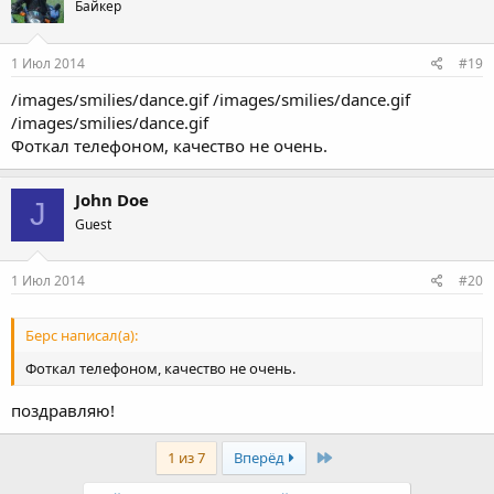
Байкер
1 Июл 2014
#19
/images/smilies/dance.gif /images/smilies/dance.gif
/images/smilies/dance.gif
Фоткал телефоном, качество не очень.
John Doe
J
Guest
1 Июл 2014
#20
Берс написал(а):
Фоткал телефоном, качество не очень.
поздравляю!
Last
1 из 7
Вперёд