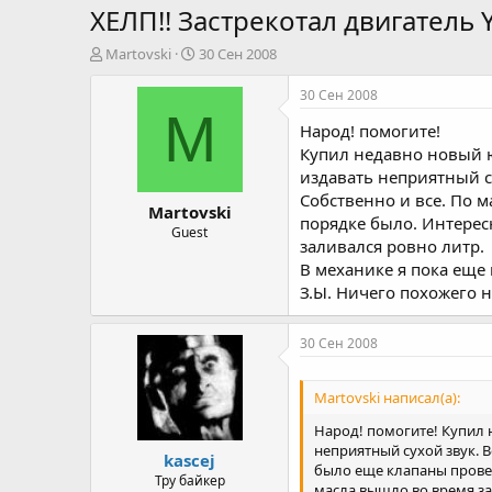
ХЕЛП!! Застрекотал двигатель
А
Д
Martovski
30 Сен 2008
в
а
т
т
30 Сен 2008
о
а
M
Народ! помогите!
р
н
т
а
Купил недавно новый ю
е
ч
издавать неприятный с
м
а
Собственно и все. По м
Martovski
ы
л
порядке было. Интересн
а
Guest
заливался ровно литр.
В механике я пока еще
З.Ы. Ничего похожего н
30 Сен 2008
Martovski написал(а):
Народ! помогите! Купил 
неприятный сухой звук. 
kascej
было еще клапаны провери
Тру байкер
масла вышло во время зам