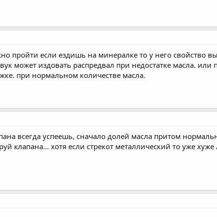
жно пройти если ездишь на минералке то у него свойство вы
звук может издовать распредвал при недостатке масла. или 
жке. при нормальном количестве масла.
апана всегда успеешь, сначало долей масла притом нормальн
уй клапана... хотя если стрекот металлический то уже хуже /i