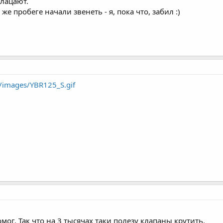
клацают.
 же пробеге начали звенеть - я, пока что, забил :)
/images/YBR125_S.gif
мог. Так что на 3 тысячах таки полезу клапаны крутить.