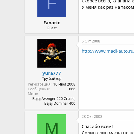
F
Скорее всего, клапана 
У меня как раз на таком
Fanatic
Guest
6 Окт 2008
http://www.madi-auto.ru
yura777
Тру байкер
Регистрация
10 Июл 2008
Сообщения
666
Мото
Bajaj Avenger 220 Cruise,
Bajaj Dominar 400
23 Окт 2008
M
Спасибо всем!
Долив-слив масла не по