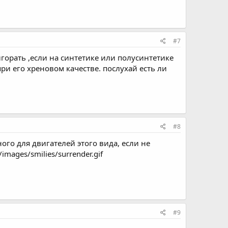
#7
горать ,если на синтетике или полусинтетике
при его хреновом качестве. послухай есть ли
#8
ого для двигателей этого вида, если не
mages/smilies/surrender.gif
#9