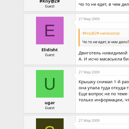
#Kny@Z#
Чо то не едет, в чем де
Guest
27 Мар 2009
E
#Kny@Z# написал(а):
Чо то не едет, в чем дело
Elidisht
Двиготель нивидимой к
Guest
А. И исчо масасыкла би
27 Мар 2009
U
Крышку снимал 1-й раз.
она упала туда откуда-т
Еще вопрос не по теме-
только информации, что
ugar
Guest
27 Мар 2009