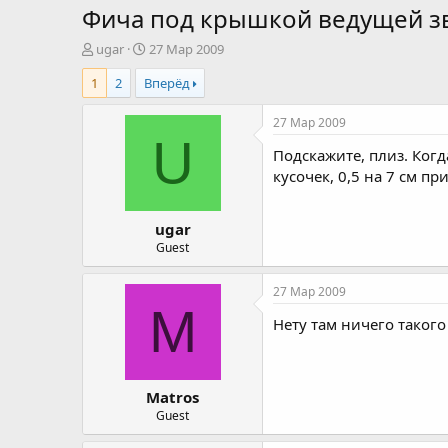
Фича под крышкой ведущей зв
А
Д
ugar
27 Мар 2009
в
а
1
2
Вперёд
т
т
о
а
р
н
27 Мар 2009
т
а
U
Подскажите, плиз. Ког
е
ч
м
а
кусочек, 0,5 на 7 см п
ы
л
а
ugar
Guest
27 Мар 2009
M
Нету там ничего такого
Matros
Guest