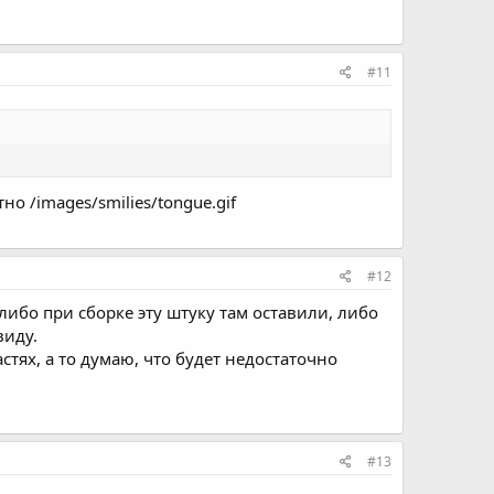
#11
 /images/smilies/tongue.gif
#12
 либо при сборке эту штуку там оставили, либо
виду.
стях, а то думаю, что будет недостаточно
#13