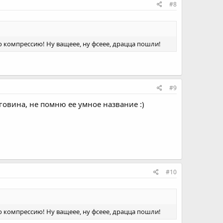
#8
ю компрессию! Ну ващеее, ну фсеее, драцца пошли!
#9
говина, не помню ее умное название :)
#10
ю компрессию! Ну ващеее, ну фсеее, драцца пошли!