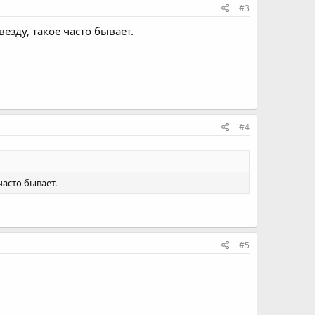
#3
езду, такое часто бывает.
#4
часто бывает.
#5