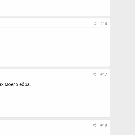
#16
#17
х моего ебра.
#18