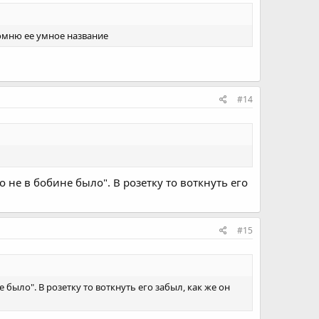
помню ее умное название
#14
о не в бобине было". В розетку то воткнуть его
#15
е было". В розетку то воткнуть его забыл, как же он