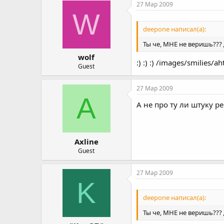
27 Мар 2009
W
deepone написал(а):
Ты че, МНЕ не веришь???
wolf
:) :) :) /images/smilies/a
Guest
27 Мар 2009
A
А не про ту ли штуку р
Axline
Guest
27 Мар 2009
K
deepone написал(а):
Ты че, МНЕ не веришь???