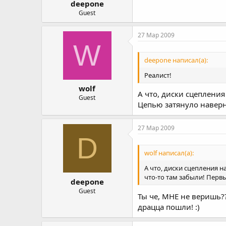
deepone
Guest
27 Мар 2009
W
deepone написал(а):
Реалист!
wolf
А что, диски сцеплени
Guest
Цепью затянуло наверн
27 Мар 2009
D
wolf написал(а):
А что, диски сцепления 
что-то там забыли! Перв
deepone
Guest
Ты че, МНЕ не веришь??
драцца пошли! :)