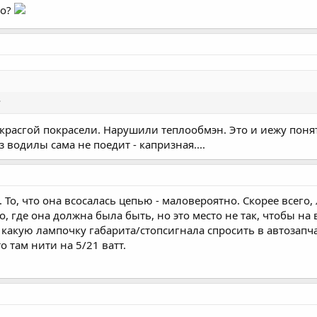
ло?
?
расгой покрасели. Нарушили теплообмэн. Это и иежу понятно
з водилы сама не поедит - капризная....
 То, что она всосалась цепью - маловероятно. Скорее всего,
о, где она должна была быть, но это место не так, чтобы на 
 какую лампочку габарита/стопсигнала спросить в автозапча
 там нити на 5/21 ватт.