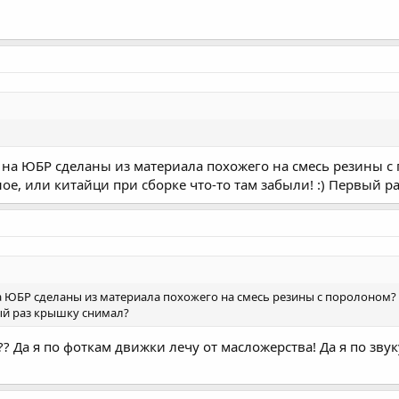
я на ЮБР сделаны из материала похожего на смесь резины с
ое, или китайци при сборке что-то там забыли! :) Первый 
на ЮБР сделаны из материала похожего на смесь резины с поролоном?
ый раз крышку снимал?
? Да я по фоткам движки лечу от масложерства! Да я по зву