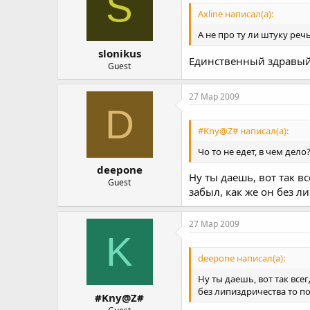
S
Axline написал(а):
А не про ту ли штуку реч
slonikus
Единственный здравый ч
Guest
27 Мар 2009
D
#Kny@Z# написал(а):
Чо то не едет, в чем дело
deepone
Ну ты даешь, вот так вс
Guest
забыл, как же он без ли
27 Мар 2009
K
deepone написал(а):
Ну ты даешь, вот так всег
без липиздричества то по
#Kny@Z#