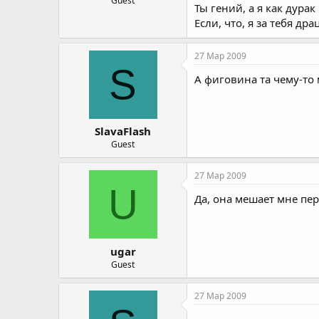
Guest
Ты гений, а я как дурак 
Если, что, я за тебя дра
27 Мар 2009
S
А фиговина та чему-то
SlavaFlash
Guest
27 Мар 2009
U
Да, она мешает мне пе
ugar
Guest
27 Мар 2009