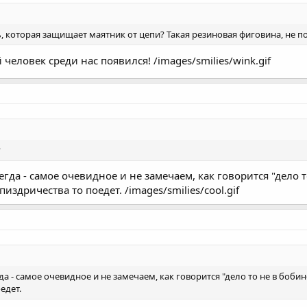
ь, которая защищает маятник от цепи? Такая резиновая фиговина, не 
еловек среди нас появился! /images/smilies/wink.gif
?
егда - самое очевидное и не замечаем, как говорится "дело т
пиздричества то поедет. /images/smilies/cool.gif
да - самое очевидное и не замечаем, как говорится "дело то не в бобин
едет.