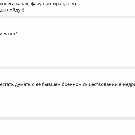
колеса качал, фару протирал, а тут...
цца пойду!:)
 мешает?
рестать думать о ее бывшем бренном существовании в недра