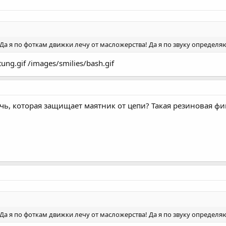
 Да я по фоткам движки лечу от масложерства! Да я по звуку определя
htung.gif /images/smilies/bash.gif
ечь, которая защищает маятник от цепи? Такая резиновая фи
 Да я по фоткам движки лечу от масложерства! Да я по звуку определя