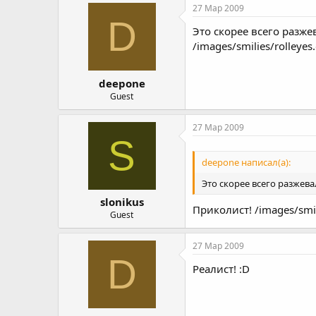
27 Мар 2009
D
Это скорее всего разже
/images/smilies/rolleyes.
deepone
Guest
27 Мар 2009
S
deepone написал(а):
Это скорее всего разжева
slonikus
Приколист! /images/smil
Guest
27 Мар 2009
D
Реалист! :D