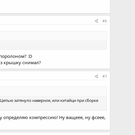
#6
 поролоном? :D
раз крышку снимал?
#7
 Цепью затянуло наверное, или китайци при сборке
ку определяю компрессию! Ну ващеее, ну фсеее,