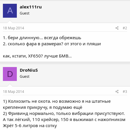
alex111ru
A
Guest
18 Мар 2014
#2
1. бери длинную... всегда обрежешь
2. сколько фара в размерах? от этого и пляши
как, кстати, XF650? лучше БМВ...
DroNiuS
D
Guest
18 Мар 2014
#3
1) Колхозить не охота. но возможно я на штатные
крепления прикручу, я подумаю ещё
2) Фривинд нормально, только вибрации присутствуют.
А так лёгкий, 110 крейсер, 150 я выжимал с нажопником
Жрёт 5-6 литров на сотку