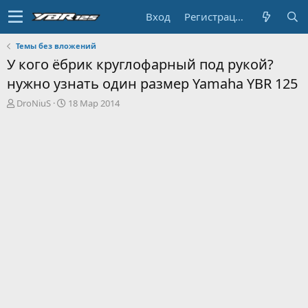
Вход
Регистрация
Темы без вложений
У кого ёбрик круглофарный под рукой?
нужно узнать один размер Yamaha YBR 125
А
Д
DroNiuS
18 Мар 2014
в
а
т
т
о
а
р
н
т
а
е
ч
м
а
ы
л
а