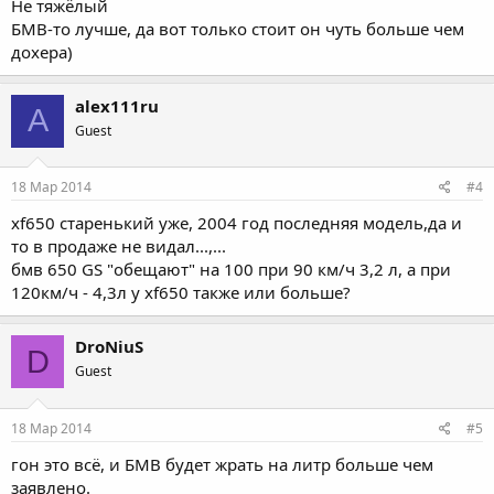
Не тяжёлый
БМВ-то лучше, да вот только стоит он чуть больше чем
дохера)
alex111ru
A
Guest
18 Мар 2014
#4
xf650 старенький уже, 2004 год последняя модель,да и
то в продаже не видал...,...
бмв 650 GS "обещают" на 100 при 90 км/ч 3,2 л, а при
120км/ч - 4,3л у xf650 также или больше?
DroNiuS
D
Guest
18 Мар 2014
#5
гон это всё, и БМВ будет жрать на литр больше чем
заявлено.