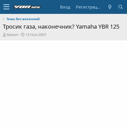
Вход
Регистрация
Темы без вложений
Тросик газа, наконечник? Yamaha YBR 125
А
Д
Maxim
13 Ноя 2007
в
а
т
т
о
а
р
н
т
а
е
ч
м
а
ы
л
а