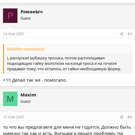
РоманЫч
Р
Guest
14 Ноя 2007
#3
MadAlex написал(а):
), распускал рубашку тросика, потом расплющивал
подходящую гайку молотком на конце троса и на точиле
придавал тому, что осталось от гайки необходимую форму.
+1!! Делал так же - помогало.
Maxim
M
Guest
15 Ноя 2007
#4
то что вы предлагаете для меня не годится. Должно быть
именно так как и есть. Вопщем я решил проблему. На