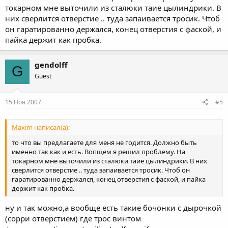
токарном мне выточили из сталюки таие цылиндрики. В
них сверлится отверстие .. туда запаивается тросик. Чтоб
он гаратированно держался, конец отверстия с фаской, и
пайка держит как пробка.
gendolff
G
Guest
15 Ноя 2007
#5
Maxim написал(а):
то что вы предлагаете для меня не годится. Должно быть
именно так как и есть. Вопщем я решил проблему. На
токарном мне выточили из сталюки таие цылиндрики. В них
сверлится отверстие .. туда запаивается тросик. Чтоб он
гаратированно держался, конец отверстия с фаской, и пайка
держит как пробка.
ну и так можно,а вообще есть такие бочонки с дырочкой
(сорри отверстием) где трос винтом