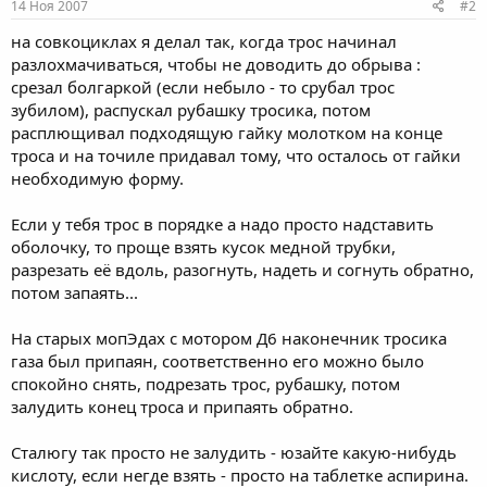
14 Ноя 2007
#2
на совкоциклах я делал так, когда трос начинал
разлохмачиваться, чтобы не доводить до обрыва :
срезал болгаркой (если небыло - то срубал трос
зубилом), распускал рубашку тросика, потом
расплющивал подходящую гайку молотком на конце
троса и на точиле придавал тому, что осталось от гайки
необходимую форму.
Если у тебя трос в порядке а надо просто надставить
оболочку, то проще взять кусок медной трубки,
разрезать её вдоль, разогнуть, надеть и согнуть обратно,
потом запаять...
На старых мопЭдах с мотором Д6 наконечник тросика
газа был припаян, соответственно его можно было
спокойно снять, подрезать трос, рубашку, потом
залудить конец троса и припаять обратно.
Сталюгу так просто не залудить - юзайте какую-нибудь
кислоту, если негде взять - просто на таблетке аспирина.