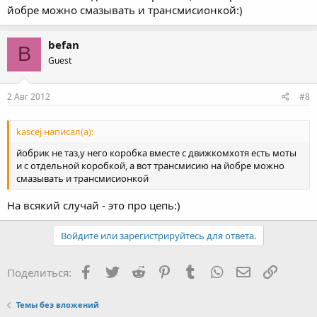
йобре можно смазывать и трансмисионкой:)
befan
B
Guest
2 Авг 2012
#8
kascej написал(а):
йобрик не таз,у него коробка вместе с движкомхотя есть моты
и с отдельной коробкой, а вот трансмисию на йобре можно
смазывать и трансмисионкой
На всякий случай - это про цепь:)
Войдите или зарегистрируйтесь для ответа.
Facebook
Twitter
Reddit
Pinterest
Tumblr
WhatsApp
Электронная
Ссылка
Поделиться:
Темы без вложений