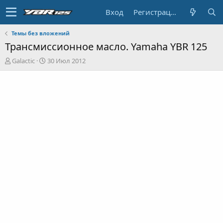
Вход
Регистрация
Темы без вложений
Трансмиссионное масло. Yamaha YBR 125
А
Д
Galactic
30 Июл 2012
в
а
т
т
о
а
р
н
т
а
е
ч
м
а
ы
л
а