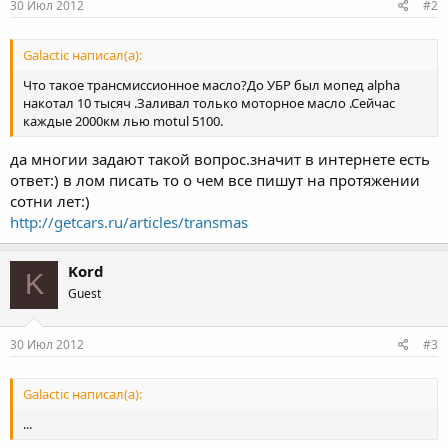
30 Июл 2012
#2
Galactic написал(а):
Что такое трансмиссионное масло?До УБР был мопед alpha
накотал 10 тысяч .Заливал только моторное масло .Сейчас
каждые 2000км лью motul 5100.
да многии задают такой вопрос.значит в интернете есть
ответ:) в лом писать то о чем все пишут на протяжении
сотни лет:)
http://getcars.ru/articles/transmas
Kord
K
Guest
30 Июл 2012
#3
Galactic написал(а):
...