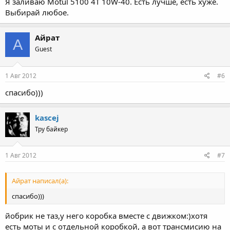
Я заливаю Motul 5100 4T 10W-40. Есть лучше, есть хуже.
Выбирай любое.
Айрат
А
Guest
1 Авг 2012
#6
спасибо)))
kascej
Тру байкер
1 Авг 2012
#7
Айрат написал(а):
спасибо)))
йобрик не таз,у него коробка вместе с движком:)хотя
есть моты и с отдельной коробкой, а вот трансмисию на