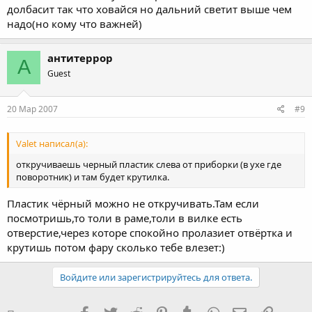
долбасит так что ховайся но дальний светит выше чем
надо(но кому что важней)
антитеррор
А
Guest
20 Мар 2007
#9
Valet написал(а):
откручиваешь черный пластик слева от приборки (в ухе где
поворотник) и там будет крутилка.
Пластик чёрный можно не откручивать.Там если
посмотришь,то толи в раме,толи в вилке есть
отверстие,через которе спокойно пролазиет отвёртка и
крутишь потом фару сколько тебе влезет:)
Войдите или зарегистрируйтесь для ответа.
Facebook
Twitter
Reddit
Pinterest
Tumblr
WhatsApp
Электронная
Ссылка