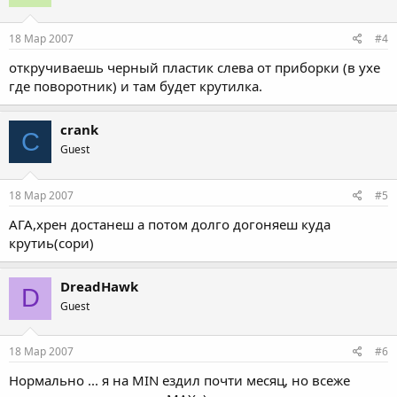
18 Мар 2007
#4
откручиваешь черный пластик слева от приборки (в ухе
где поворотник) и там будет крутилка.
crank
C
Guest
18 Мар 2007
#5
АГА,хрен достанеш а потом долго догоняеш куда
крутиь(сори)
DreadHawk
D
Guest
18 Мар 2007
#6
Нормально ... я на MIN ездил почти месяц, но всеже