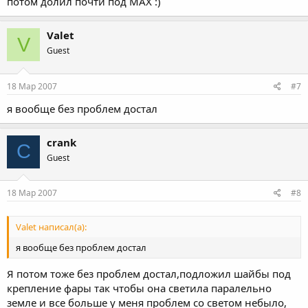
потом долил почти под MAX :)
Valet
V
Guest
18 Мар 2007
#7
я вообще без проблем достал
crank
C
Guest
18 Мар 2007
#8
Valet написал(а):
я вообще без проблем достал
Я потом тоже без проблем достал,подложил шайбы под
крепление фары так чтобы она светила паралельно
земле и все больше у меня проблем со светом небыло,