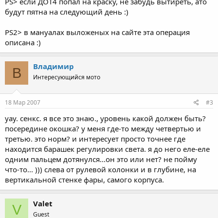
PS> если ДОТ4 попал на краску, не забудь вытиреть, ато
будут пятна на следующий день :)
PS2> в мануалах выложеных на сайте эта операция
описана :)
Владимир
В
Интересующийся мото
18 Мар 2007
#3
уау. сенкс. я все это знаю., уровень какой должен быть?
посередине окошка? у меня где-то между четвертью и
третью. это норм? и интересует просто точнее где
находится барашек регулировки света. я до него еле-еле
одним пальцем дотянулся...он это или нет? не пойму
что-то... ))) слева от рулевой колонки и в глубине, на
вертикальной стенке фары, самого корпуса.
Valet
V
Guest