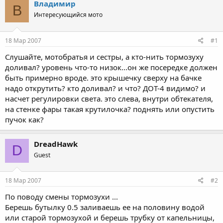
Владимир
В
Интересующийся мото
18 Мар 2007
#1
Слушайте, мотобратья и сестры, а кто-нить тормозуху
доливал? уровень что-то низок...он же посередке должен
быть примерно вроде. это крышечку сверху на бачке
надо открутить? кто доливал? и что? ДОТ-4 видимо? и
насчет регулировки света. это слева, внутри обтекателя,
на стенке фары такая крутилочка? поднять или опустить
пучок как?
DreadHawk
D
Guest
18 Мар 2007
#2
По поводу смены тормозухи ...
Берешь бутылку 0.5 заливаешь ее на половину водой
или старой тормозухой и берешь трубку от капельницы,