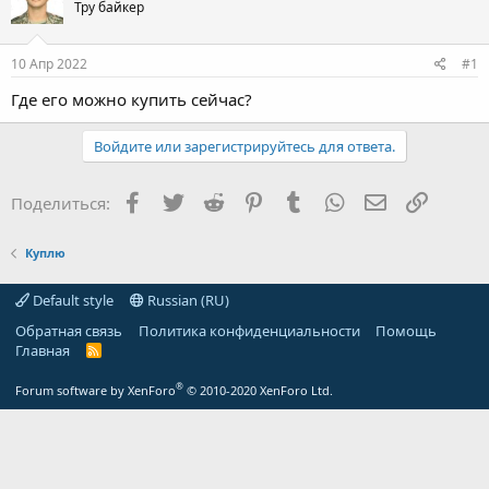
Тру байкер
10 Апр 2022
#1
Где его можно купить сейчас?
Войдите или зарегистрируйтесь для ответа.
Facebook
Twitter
Reddit
Pinterest
Tumblr
WhatsApp
Электронная
Ссылка
Поделиться:
Куплю
Default style
Russian (RU)
Обратная связь
Политика конфиденциальности
Помощь
Главная
R
S
S
®
Forum software by XenForo
© 2010-2020 XenForo Ltd.