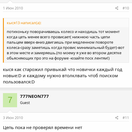
1 Июн 2010
#10
кыся13 написал(а):
потихоньку поворачиваешь колесо и находишь тот момент
когда цеть менее всего провисает( нижнюю часть цепи
пальцем вверх-вниз двигаешь при медленном повороте
колеса-сразу заметишь когда провис минимальный будет)-вот
в этом месте и замеряешь.(по моему я уже во втором десятке
обьясняющих про это на форуме -юзайте поск лентяи!)
кыся как старожил привыкай что новички каждый год
новые:D и каждому нужно втолклвать чтоб поиском
пользовался:D
777NEON777
7
Guest
3 Июн 2010
#11
Цепь пока не проверял времени нет