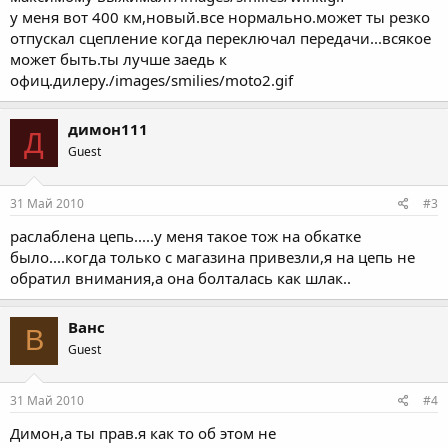
у меня вот 400 км,новый.все нормально.может ты резко
отпускал сцепление когда переключал передачи...всякое
может быть.ты лучше заедь к
офиц.дилеру./images/smilies/moto2.gif
димон111
Д
Guest
31 Май 2010
#3
раслаблена цепь.....у меня такое тож на обкатке
было....когда только с магазина привезли,я на цепь не
обратил внимания,а она болталась как шлак..
Ванс
В
Guest
31 Май 2010
#4
Димон,а ты прав.я как то об этом не