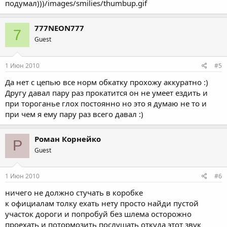
подумал)))/images/smilies/thumbup.gif
777NEON777
7
Guest
1 Июн 2010
#5
Да нет с цепью все норм обкатку прохожу аккуратно :)
Другу давал пару раз прокатится он не умеет ездить и
при тороганье глох постоянно но это я думаю не то и
при чем я ему пару раз всего давал :)
Роман Корнейко
Р
Guest
1 Июн 2010
#6
ничего не должно стучать в коробке
к официалам толку ехать нету просто найди пустой
участок дороги и попробуй без шлема осторожно
проехать и потормозить послушать откуда этот звук