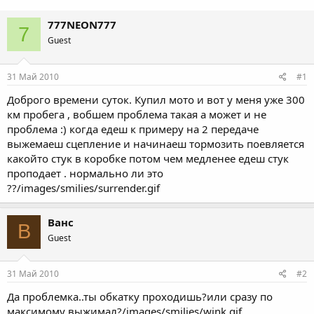
777NEON777
7
Guest
31 Май 2010
#1
Доброго времени суток. Купил мото и вот у меня уже 300
км пробега , вобшем проблема такая а может и не
проблема :) когда едеш к примеру на 2 передаче
выжемаеш сцепление и начинаеш тормозить поевляется
какойто стук в коробке потом чем медленее едеш стук
проподает . нормально ли это
??/images/smilies/surrender.gif
Ванс
В
Guest
31 Май 2010
#2
Да проблемка..ты обкатку проходишь?или сразу по
максимому выжимал?/images/smilies/wink.gif