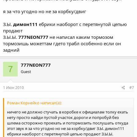
я за что угодно но не за корбку/двиг
З.Ы.
димон111
ебрики наоборот с перетянутой цепью
продают
З.Ы.Ы.
777NEON777
не написал каким тормозом
тормозишь можеттам гдето трабл особенно если он
задний
777NEON777
7
Guest
1 Июн 2010
#7
Роман Корнейко написал(а):
ничего не должно стучать в коробке к официалам толку ехать
нету просто найди пустой участок дороги и попробуй без
шлема осторожно проехать и потормозить послушать откуда
этот звук я за что угодно но не за корбку/двиг З.Ы. димон111
ебрики наоборот с перетянутой цепью продают З.Ы.Ы.