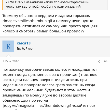
777NEON777 не написал каким тормозом тормозишь
можеттам гдето трабл особенно если он задний
Торможу обычно и пердним и задним тормозом
/images/smilies/thumbup.gif а натяжку цепи нужно
проверять оттягивая ее самому или просто вращаяя
колесо и смотреть самый большой провис ??
кыся13
К
Тру байкер
1 Июн 2010
#8
потихоньку поворачиваешь колесо и находишь тот
момент когда цеть менее всего провисает( нижнюю
часть цепи пальцем вверх-вниз двигаешь при
медленном повороте колеса-сразу заметишь когда
провис минимальный будет)-вот в этом месте и
замеряешь.(по моему я уже во втором десятке
обьясняющих про это на
форуме/images/smilies/thumbdown.gif -юзайте поск