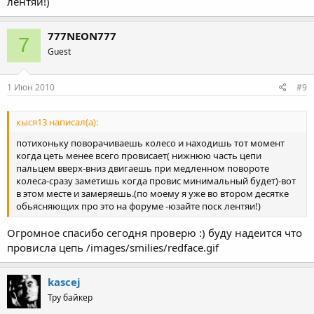
лентяи!)
777NEON777
7
Guest
1 Июн 2010
#9
кыся13 написал(а):
потихоньку поворачиваешь колесо и находишь тот момент
когда цеть менее всего провисает( нижнюю часть цепи
пальцем вверх-вниз двигаешь при медленном повороте
колеса-сразу заметишь когда провис минимальный будет)-вот
в этом месте и замеряешь.(по моему я уже во втором десятке
обьясняющих про это на форуме -юзайте поск лентяи!)
Огромное спасибо сегодня проверю :) буду надеится что
провисла цепь /images/smilies/redface.gif
kascej
Тру байкер