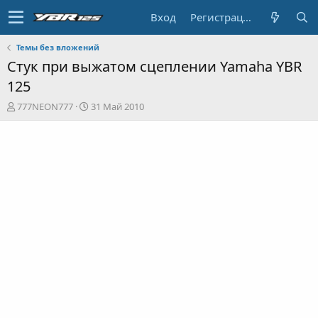
Вход
Регистрация
Темы без вложений
Стук при выжатом сцеплении Yamaha YBR
125
А
Д
777NEON777
31 Май 2010
в
а
т
т
о
а
р
н
т
а
е
ч
м
а
ы
л
а