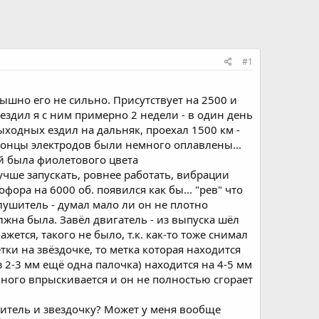
#1
Слышно его не сильно. Присутствует на 2500 и
 ездил я с ним примерно 2 недели - в один день
ыходных ездил на дальняк, проехал 1500 км -
 Концы электродов были немного оплавлены...
ой была фиолетового цвета
 лучше запускать, ровнее работать, вибрации
фора на 6000 об. появился как бы... "рев" что
лушитель - думал мало ли он не плотно
лжна была. Завёл двигатель - из выпуска шёл
ажется, такого не было, т.к. как-то тоже снимал
тки на звёздочке, то метка которая находится
ез 2-3 мм ещё одна палочка) находится на 4-5 мм
много впрыскивается и он не полностью сгорает
яжитель и звездочку? Может у меня вообще