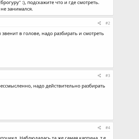
рогуру" :), подскажите что и где смотреть.
 не занимался.
#2
и звенит в голове, надо разбирать и смотреть
#3
 бессмысленно, надо действительно разбирать
#4
оцикл. Наблюдалась та же самая картина, т.е.