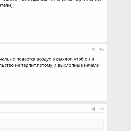
атели).
#5
иально подается воздух в выхлоп чтоб он в
льство не терпит.потому и выхлопные начали
#6