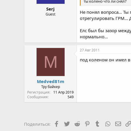
ты колено что ли снял?
Serj
Не понял вопроса... Ты
Guest
отрегулировать ГРМ... 
Елс был бы зазор между
нормально...
27 Авг 2011
M
под коленом он имел в
Medved81m
Тру байкер
Регистрация
11 Апр 2019
Сообщения
549
Facebook
Twitter
Reddit
Pinterest
Tumblr
WhatsAp
Элек
Поделиться: