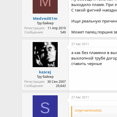
M
выходило пламя. При эт
С такой фигней наездил 
Medved81m
Ищи реальную причину
Тру байкер
Регистрация
11 Апр 2019
Может палец поршня зв
Сообщения
549
27 Авг 2011
а как без пламени в вы
выхлопной трубе догор
ставить черные
kascej
Тру байкер
Регистрация
30 Сен 2007
Сообщения
29,643
27 Авг 2011
S
unge написал(а):