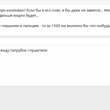
 про коленвал? Если бы я его снял, я бы даже не завёлся... 
Дальше видно будет...
 поршнем и пальцем - то за 1500 км вылезло бы что-нибудь 
 виду патрубок глушителя
p
тронная почта
Ссылка