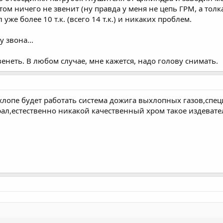
ом ничего не звенит (ну правда у меня не цепь ГРМ, а толк
уже более 10 т.к. (всего 14 т.к.) и никаких проблем.
 звона...
енеть. В любом случае, мне кажется, надо голову снимать.
хлопе будет работать система дожига выхлопных газов,спец
ал,естественно никакой качественный хром такое издевате