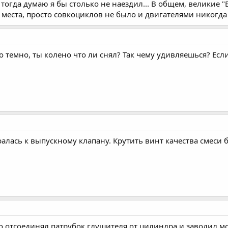
тогда думаю я бы столько не наездил... В общем, великие "Ёб
 места, просто совкоциклов не было и двигателями никогда
ео темно, ты колено что ли снял? Так чему удивляешься? Есл
ралась к выпускному клапану. Крутить винт качества смеси
о отсоединял патрубок глушителя от цилиндра и заводил мот