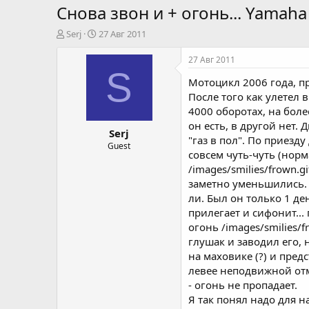
Снова звон и + огонь... Yamaha
А
Д
Serj
27 Авг 2011
в
а
т
т
27 Авг 2011
о
а
S
Мотоцикл 2006 года, п
р
н
т
а
После того как улетел 
е
ч
4000 оборотах, на боле
м
а
он есть, в другой нет.
Serj
ы
л
"газ в пол". По приезд
а
Guest
совсем чуть-чуть (норм
/images/smilies/frown.
заметно уменьшились. П
ли. Был он только 1 д
прилегает и сифонит...
огонь /images/smilies/f
глушак и заводил его, 
на маховике (?) и предс
левее неподвижной отм
- огонь не пропадает.
Я так понял надо для н