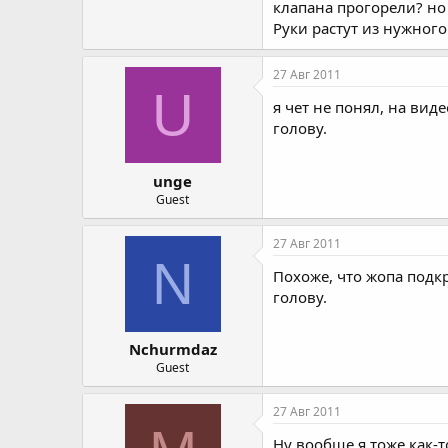
клапана прогорели? но 
Руки растут из нужного
27 Авг 2011
U
я чет не понял, на вид
голову.
unge
Guest
27 Авг 2011
N
Похоже, что жопа подк
голову.
Nchurmdaz
Guest
27 Авг 2011
Ну вообще я тоже как-т