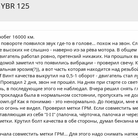
 YBR 125
робег 16000 км.
в повороте появился звук где-то в голове... похож на звон. 
е высоких не слышно - наверно из-за рёва мотора. В общем
 Двигатель работал ровно, претензий никаких. На прошлых в
у домой заметил что появились вибрации - проверил свечу.
альная эрозия(?)), а вот часть которая находится над резьб
gif Винт качества выкрутил на 0,5-1 оборот - двигатель стал
роездил 2 дня, звон не прошёл. На днях при старте со свето
ень, в последующие этого не наблюдал. Вчера решил снять г
 прокладка была в нормальном состоянии, пропускать не до
rown.gif Как я понимаю - это ненормально. До поездки, мне к
но огонь не видел. Проверил метки ГРМ. Если совместить ме
тавляющая из себя "I-I I" (палочка, чёрточка, палочка и чер
етки. Крутил болт качества в обе стороны, думал бензина 
ачала совместить метки ГРМ... Для этого надо снимать нат