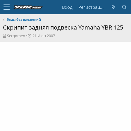
Вход
Регистрация
Темы без вложений
Скрипит задняя подвеска Yamaha YBR 125
А
Д
Sergomen
21 Июн 2007
в
а
т
т
о
а
р
н
т
а
е
ч
м
а
ы
л
а