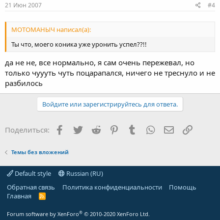
21 Июн 2007
#4
МОТОМАНЫЧ написал(а):
Ты что, моего коника уже уронить успел??!!
да не не, все нормально, я сам очень пережевал, но
только чуууть чуть поцарапался, ничего не треснуло и не
разбилось
Войдите или зарегистрируйтесь для ответа.
Facebook
Twitter
Reddit
Pinterest
Tumblr
WhatsApp
Электронная
Ссылка
Поделиться:
Темы без вложений
Default style
Russian (RU)
Обратная связь
Политика конфиденциальности
Помощь
Главная
R
S
S
®
Forum software by XenForo
© 2010-2020 XenForo Ltd.