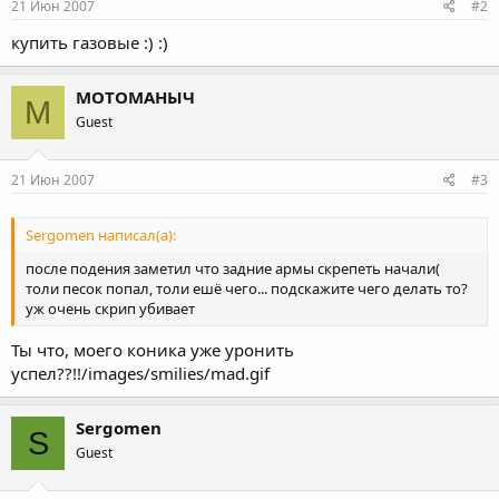
21 Июн 2007
#2
купить газовые :) :)
МОТОМАНЫЧ
М
Guest
21 Июн 2007
#3
Sergomen написал(а):
после подения заметил что задние армы скрепеть начали(
толи песок попал, толи ешё чего... подскажите чего делать то?
уж очень скрип убивает
Ты что, моего коника уже уронить
успел??!!/images/smilies/mad.gif
Sergomen
S
Guest