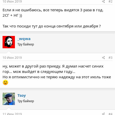
10 Июн 2019
#2
Если я не ошибаюсь, все теперь видятся 3 раза в год.
2СГ + НГ ))
Так что посиди тут до конца сентября или декабря ?
_wqwa
Тру байкер
10 Июн 2019
#3
ну, может в другой раз приеду. Я думал насчет синих
гор... мож выйдет в следующем году...
Но я оптимистично не теряю надежду на этот июль тоже
Tsoy
Тру байкер
11 Июн 2019
#4