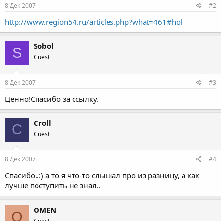
8 Дек 2007
#2
http://www.region54.ru/articles.php?what=461#hol
Sobol
S
Guest
8 Дек 2007
#3
Ценно!Спасибо за ссылку.
Croll
C
Guest
8 Дек 2007
#4
Спасибо..:) а то я что-то слышал про из разницу, а как
лучше поступить не знал..
OMEN
O
Guest