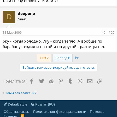
таки свечу ставить - 6 или 7?
deepone
D
Guest
18 Мар 2009
#20
6ку - когда холодно, 7ку - когда тепло. А вообще по
барабану - ездил и на той и на другой - разницы нет.
Last
1 из 2
Вперёд
Войдите или зарегистрируйтесь для ответа.
Facebook
Twitter
Reddit
Pinterest
Tumblr
WhatsApp
Электронная
Ссылка
Поделиться:
Темы без вложений
Default style
Russian (RU)
Обратная связь
Политика конфиденциальности
Помощь
Главная
R