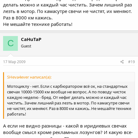
делать можно и каждый час чистить. Зачем лишний раз
лезть в мотор. По камасутре свечи не чистят, их меняют.
Раз в 8000 км кажись.
Не мешайте технике работать!
CaHuTaP
C
Guest
17 Мар 2009
#19
SHeva4ever написал(а):
Мотоциклу - нет. Если с карбюратором всё ок, на стандартных
свечах 10000-15000 км вообще не вопрос. А по поводу чисток
каждую неделю - бред. От нефиг делать можно и каждый час
чистить. Зачем лишний раз лезть в мотор. По камасутре свечи
не чистят, их меняют. Раз в 8000 км кажись. Не мешайте технике
работать!
А если не видно разницы - какой в иридиевых свечах
вообще смысл кроме рекламных лозунгов? И какую все-