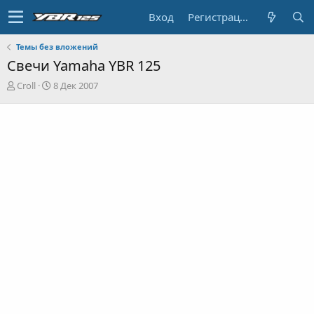
Вход
Регистрация
Темы без вложений
Свечи Yamaha YBR 125
А
Д
Croll
8 Дек 2007
в
а
т
т
о
а
р
н
т
а
е
ч
м
а
ы
л
а