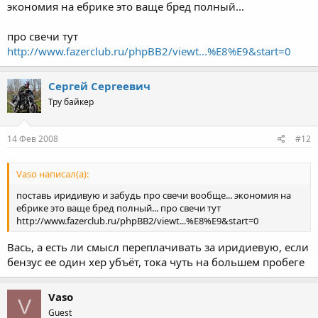
экономия на ебрике это ваще бред полный...
про свечи тут
http://www.fazerclub.ru/phpBB2/viewt...%E8%E9&start=0
Сергей Сергеевич
Тру байкер
14 Фев 2008
#12
Vaso написал(а):
поставь иридивую и забудь про свечи вообще... экономия на
ебрике это ваще бред полный... про свечи тут
http://www.fazerclub.ru/phpBB2/viewt...%E8%E9&start=0
Вась, а есть ли смысл переплачивать за иридиевую, если
бензус ее один хер убъёт, тока чуть на большем пробеге
Vaso
V
Guest