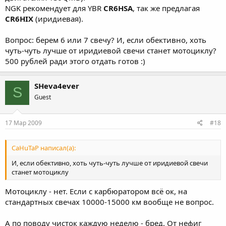
NGK рекомендует для YBR
CR6HSA
, так же предлагая
CR6HIX
(иридиевая).
Вопрос: берем 6 или 7 свечу? И, если обективно, хоть
чуть-чуть лучше от иридиевой свечи станет мотоциклу?
500 рублей ради этого отдать готов :)
SHeva4ever
S
Guest
17 Мар 2009
#18
CaHuTaP написал(а):
И, если обективно, хоть чуть-чуть лучше от иридиевой свечи
станет мотоциклу
Мотоциклу - нет. Если с карбюратором всё ок, на
стандартных свечах 10000-15000 км вообще не вопрос.
А по поводу чисток каждую неделю - бред. От нефиг