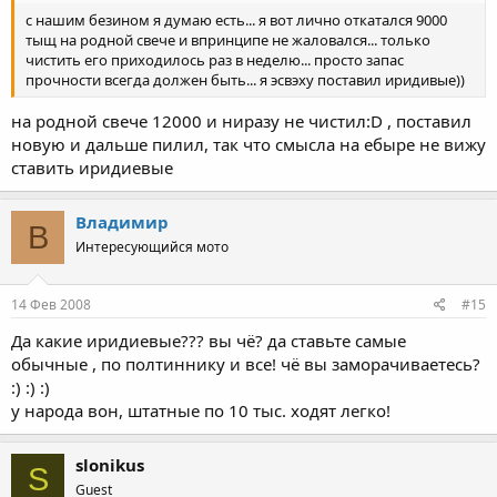
с нашим безином я думаю есть... я вот лично откатался 9000
тыщ на родной свече и впринципе не жаловался... только
чистить его приходилось раз в неделю... просто запас
прочности всегда должен быть... я эсвэху поставил иридивые))
на родной свече 12000 и ниразу не чистил:D , поставил
новую и дальше пилил, так что смысла на ебыре не вижу
ставить иридиевые
Владимир
В
Интересующийся мото
14 Фев 2008
#15
Да какие иридиевые??? вы чё? да ставьте самые
обычные , по полтиннику и все! чё вы заморачиваетесь?
:) :) :)
у народа вон, штатные по 10 тыс. ходят легко!
slonikus
S
Guest