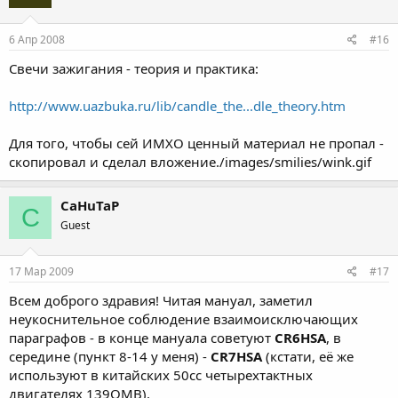
6 Апр 2008
#16
Свечи зажигания - теория и практика:
http://www.uazbuka.ru/lib/candle_the...dle_theory.htm
Для того, чтобы сей ИМХО ценный материал не пропал -
скопировал и сделал вложение./images/smilies/wink.gif
CaHuTaP
C
Guest
17 Мар 2009
#17
Всем доброго здравия! Читая мануал, заметил
неукоснительное соблюдение взаимоисключающих
параграфов - в конце мануала советуют
CR6HSA
, в
середине (пункт 8-14 у меня) -
CR7HSA
(кстати, её же
используют в китайских 50сс четырехтактных
двигателях 139QMB).