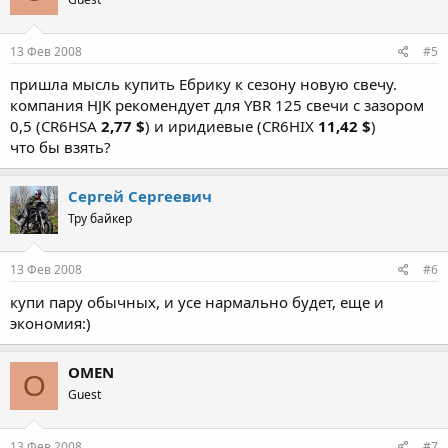
13 Фев 2008
#5
пришла мысль купить Ебрику к сезону новую свечу.
компания HJK рекомендует для YBR 125 свечи с зазором
0,5 (CR6HSA
2,77 $
) и иридиевые (CR6HIX
11,42 $
)
что бы взять?
Сергей Сергеевич
Тру байкер
13 Фев 2008
#6
купи пару обычных, и усе нармально будет, еще и
экономия:)
OMEN
O
Guest
13 Фев 2008
#7