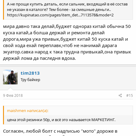
А не проще купить деталь, если сальник, входящий в её состав
не указан в каталоге? Тем более - за смешные деньги..
https://kupinatao.com/pages/item_det...7113578&mode=2
мира давно така делай,буджет однораз китай обычна 50
куска катай,а болша держай и ремонта делай
дорога,мира ужа привык,буджет китай 50 куска катай и
свой хода ехай переплавк,чтоб не нанимай дарага
экуатор.савка народ к така трудна привыкай,она привык
держай лома да паследня вдоха.
tim2813
Тру байкер
9 Фев 2018
#15
maishmen написал(а):
цена этой резинки 50р, и всё это называется МАРКЕТИНГ.
Согласен, любой болт с надписью "мото" дороже в