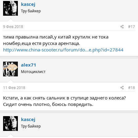
kascej
Тру байкер
9 Фев 2018
#17
тима правылна писай,у китай крутилк не тока
номбер,еща естя русска арентаца.
http://www.china-scooter.ru/forum/do...e.php?id=27844
alex71
Мотоциклист
11 Фев 2018
#18
Кстати, а как снять сальник в ступице заднего колеса?
Сидит очень плотно, боюсь повредить.
kascej
Тру байкер