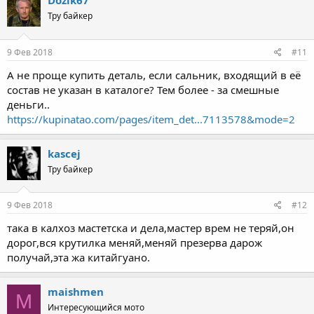
Dozik67
Тру байкер
9 Фев 2018
#11
А не проще купить деталь, если сальник, входящий в её
состав не указан в каталоге? Тем более - за смешные
деньги..
https://kupinatao.com/pages/item_det...7113578&mode=2
kascej
Тру байкер
9 Фев 2018
#12
така в калхоз мастетска и дела,мастер врем не теряй,он
дорог,вся крутилка меняй,меняй презерва дарож
получай,эта жа китайгуано.
maishmen
M
Интересующийся мото