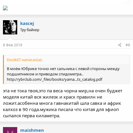
kascej
Тру байкер
8 Фев 2018
#8
Dozik67 написал(а):
В моём Юбрике точно нет сальника с левой стороны между
подшипником и приводом спидометра..
http://ybrclub.com/_files/books/yama...ts_catalog.pdf
эта не тока твоя,это па веса чорна мир,на очен буджет
моделя китай вся жилезк и краск правилн не
ложит.асобенна многа гавнакитай шла савка и африк
калхоз в 90 года.мужика писала что китая для эфиоп
сыпался перва киламетра.
maishmen