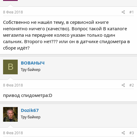
8 Фев 2018
#1
Собственно не нашёл тему, в сервисной книге
непонятно ничего (качество). Вопрос такой В каталоге
мегазипа на переднее колесо указан только один
сальник. Второго нет??? или он в датчике спидометра в
сборе идёт?
ВОВАНЫЧ
В
Тру байкер
8 Фев 2018
#2
привод спидометра:D
Dozik67
Тру байкер
8 Фев 2018
#3