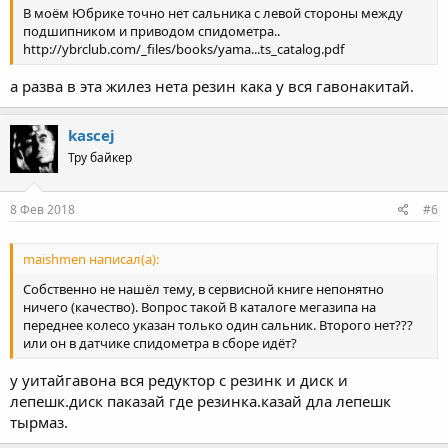
В моём Юбрике точно нет сальника с левой стороны между
подшипником и приводом спидометра..
http://ybrclub.com/_files/books/yama...ts_catalog.pdf
а разва в эта жилез нета резин кака у вся гавонакитай.
kascej
Тру байкер
8 Фев 2018
#6
maishmen написал(а):
Собственно не нашёл тему, в сервисной книге непонятно
ничего (качество). Вопрос такой В каталоге мегазипа на
переднее колесо указан только один сальник. Второго нет???
или он в датчике спидометра в сборе идёт?
у уитайгавона вся редуктор с резинк и диск и
лепешк.диск паказай где резинка.казай дла лепешк
тырмаз.