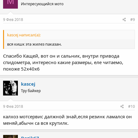
M
Интересующийся мото
9 Фев 2018
#9
kascej написал(а):
вся кишк эта жилез паказан.
Спасибо Кащей, вот он и сальник, внутри привода
спидометра, интересно какие размеры, еле читаемо,
похоже 52х40х6
kascej
Тру байкер
9 Фев 2018
#10
калхоз мотсервис далжной знай,есля резинк ламался он
меняй,абычн са вся крутилк.