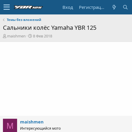
Вход
Регистрация
Темы без вложений
Сальники колёс Yamaha YBR 125
А
Д
maishmen
8 Фев 2018
в
а
т
т
о
а
р
н
т
а
е
ч
м
а
ы
л
а
maishmen
M
Интересующийся мото