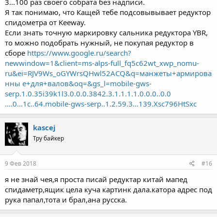
3...100 раз своего собрата без надписи.
Я так понимаю, что Кащей тебе подсовывывает редуктор
спидометра от Keeway.
Если знать точную маркировку сальника редуктора YBR,
то можно подобрать нужный, не покупая редуктор в
сборе
https://www.google.ru/search?
newwindow=1&client=ms-alps-full_fq5c62wt_xwp_nomu-
ru&ei=RJV9Ws_oGYWrsQHwl52ACQ&q=манжеты+армирова
нны е+для+валов&oq=&gs_l=mobile-gws-
serp.1.0.35i39k1l3.0.0.0.3842.3.1.1.1.1.0.0.0..0.0
....0...1c..64.mobile-gws-serp..1.2.59.3...139.Xsc796HtSxc
kascej
Тру байкер
9 Фев 2018
#16
я не знай чея,я проста писай редуктар китай мапед
спидаметр,ящик цела куча картинк дала.катора адрес под
рука папал,тота и брал,ана русска.