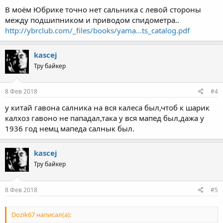
В моём Юбрике точно нет сальника с левой стороны
между подшипником и приводом спидометра..
http://ybrclub.com/_files/books/yama...ts_catalog.pdf
kascej
Тру байкер
8 Фев 2018
#4
у китай гавона салника на вся калеса был,чтоб к шарик
калхоз гавоно не пападал,така у вся мапед был,дажа у
1936 год немц мапеда салнык был.
kascej
Тру байкер
8 Фев 2018
#5
Dozik67 написал(а):