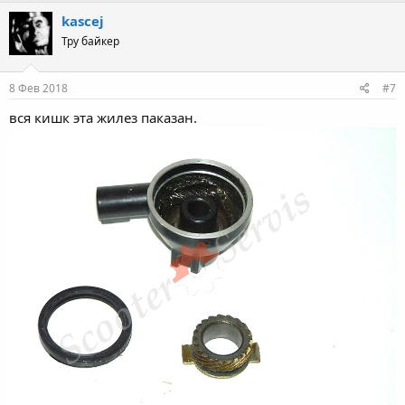
kascej
Тру байкер
8 Фев 2018
#7
вся кишк эта жилез паказан.