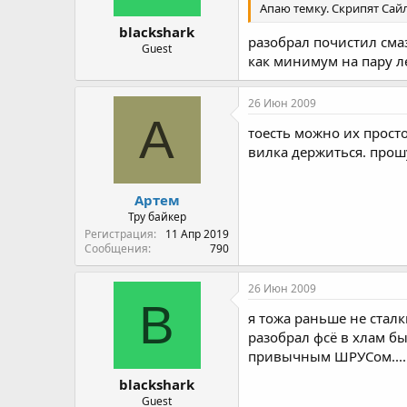
Апаю темку. Скрипят Сай
blackshark
разобрал почистил смаза
Guest
как минимум на пару лет.
26 Июн 2009
А
тоесть можно их просто
вилка держиться. прош
Артем
Тру байкер
Регистрация
11 Апр 2019
Сообщения
790
26 Июн 2009
B
я тожа раньше не сталк
разобрал фсё в хлам бы
привычным ШРУСом...../
blackshark
Guest