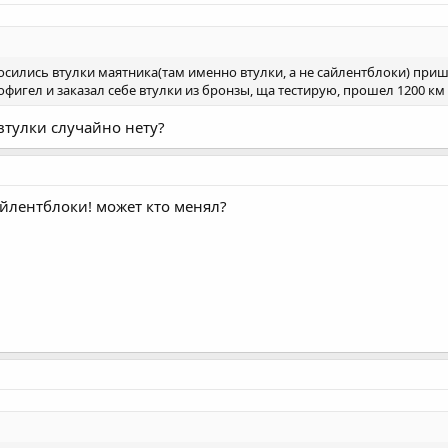
сились втулки маятника(там именно втулки, а не сайлентблоки) прише
дофигел и заказал себе втулки из бронзы, ща тестирую, прошел 1200 к
 втулки случайно нету?
айлентблоки! может кто менял?