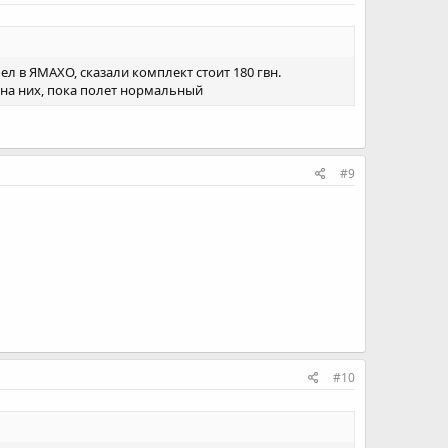
л в ЯМАХО, сказали комплект стоит 180 гвн.
м на них, пока полет нормальный
#9
#10