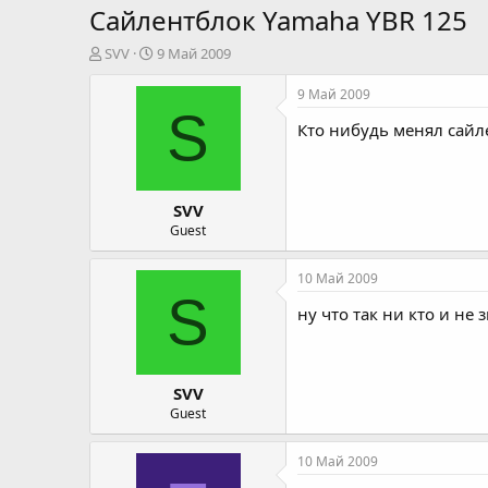
Сайлентблок Yamaha YBR 125
А
Д
SVV
9 Май 2009
в
а
т
т
9 Май 2009
о
а
S
Кто нибудь менял сайл
р
н
т
а
е
ч
м
а
SVV
ы
л
а
Guest
10 Май 2009
S
ну что так ни кто и не з
SVV
Guest
10 Май 2009