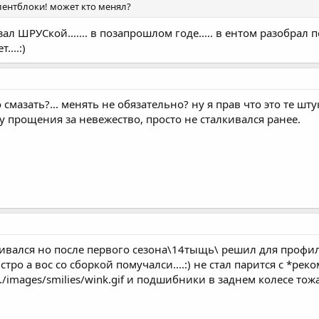
лентблоки! может кто менял?
л ШРУСкой....... в позапрошлом годе..... в ентом разобрал п
...:)
 смазать?... менять не обязательно? ну я прав что это те ш
у прощения за невежество, просто не сталкивался ранее.
ивался но после первого сезона\14тыщь\ решил для профилак
стро а вос со сборкой помучалси....:) не стал парится с *р
images/smilies/wink.gif и подшибники в заднем колесе тожа.