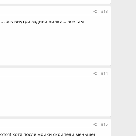
#13
. .ось внутри задней вилки... все там
#14
#15
аются) хотя после мойки скрипели меньше)