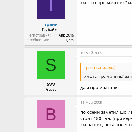
Т
хм... ты про маятник? и
траян
Тру байкер
Регистрация
11 Апр 2019
Сообщения
1,329
10 Май 2009
S
траян написал(а):
хм... ты про маятник? или.
SVV
да я про маятник
Guest
11 Май 2009
B
по осени заметил шо и
стоит 180 гвн. (пример
км на них, пока полет 