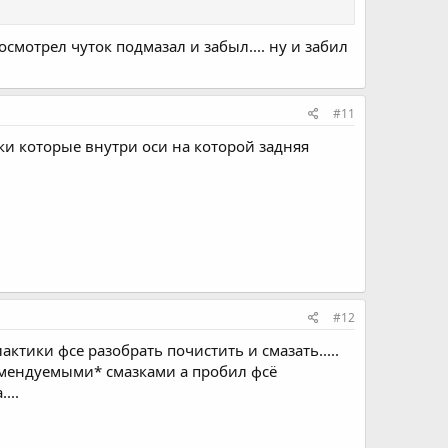
осмотрел чуток подмазал и забыл.... ну и забил
#11
туки которые внутри оси на которой задняя
#12
тики фсе разобрать почистить и смазать.....
екомендуемыми* смазками а пробил фсё
...