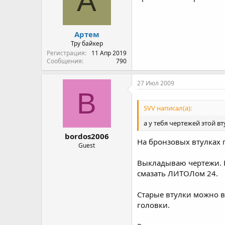
А
Артем
Тру байкер
Регистрация
11 Апр 2019
Сообщения
790
27 Июл 2009
B
SVV написал(а):
а у тебя чертежей этой в
bordos2006
На бронзовых втулках п
Guest
Выкладываю чертежи.
смазать ЛИТОЛом 24.
Старые втулки можно 
головки.