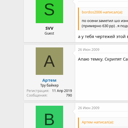
S
bordos2006 написал(а):
по осени заметил шо изно
(примерно 630 рр) . я по
SVV
Guest
а у тебя чертежей этой
26 Июн 2009
А
Апаю темку. Скрипят С
Артем
Тру байкер
Регистрация
11 Апр 2019
Сообщения
790
26 Июн 2009
B
Артем написал(а):