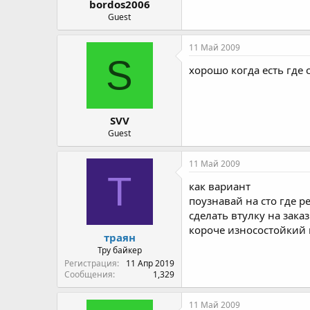
bordos2006
Guest
11 Май 2009
S
хорошо когда есть где 
SVV
Guest
11 Май 2009
Т
как вариант
поузнавай на сто где р
сделать втулку на зака
короче износостойкий п
траян
Тру байкер
Регистрация
11 Апр 2019
Сообщения
1,329
11 Май 2009