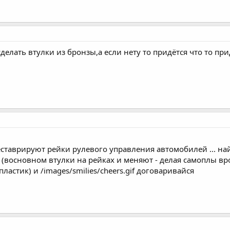
сделать втулки из бронзы,а если нету то придётся что то п
еставрируют рейки рулевого управления автомобилей ... най
з (восновном втулки на рейках и меняют - делая самоплы вр
ластик) и /images/smilies/cheers.gif договаривайся