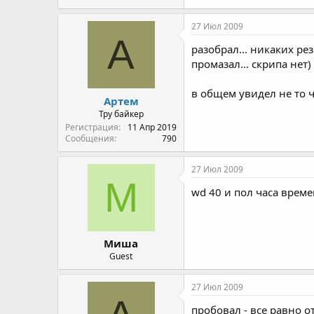
27 Июл 2009
А
разобрал... никаких ре
промазал... скрипа нет)
в общем увидел не то 
Артем
Тру байкер
Регистрация
11 Апр 2019
Сообщения
790
27 Июл 2009
М
wd 40 и пол часа време
Миша
Guest
27 Июл 2009
пробовал - все равно 