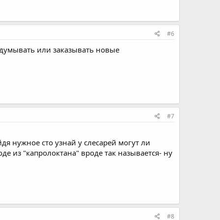
#6
ридумывать или заказывать новые
#7
дя нужное сто узнай у слесарей могут ли
оде из "капролоктана" вроде так называется- ну
#8