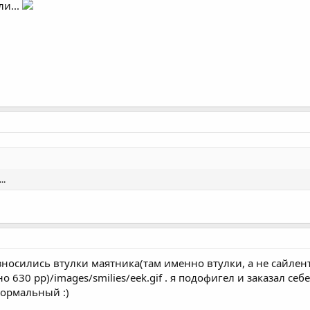
ли...
..
зносились втулки маятника(там именно втулки, а не сайле
но 630 рр)/images/smilies/eek.gif . я подофигел и заказал с
нормальный :)