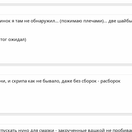
зинок я там не обнаружил... (пожимаю плечами)... две шайбы.
чтог ожидал)
ни, и скрипа как не бывало, даже без сборок - расборок
отпускать нуно для смазки - закрученные вдшкой не пробив