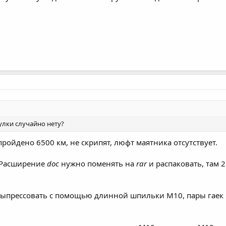
тулки случайно нету?
ройдено 6500 км, не скрипят, люфт маятника отсутствует.
 Расширение
doc
нужно поменять на
rar
и распаковать, там 
выпрессовать с помощью длинной шпильки М10, пары гаек 