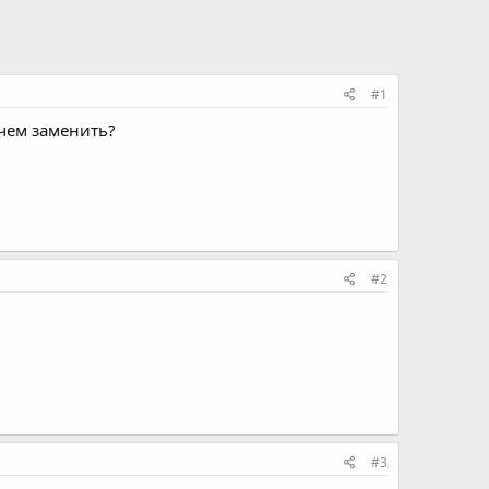
#1
чем заменить?
#2
#3