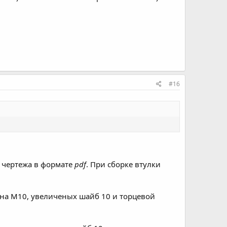
#16
2 чертежа в формате
pdf
. При сборке втулки
на М10, увеличеных шайб 10 и торцевой