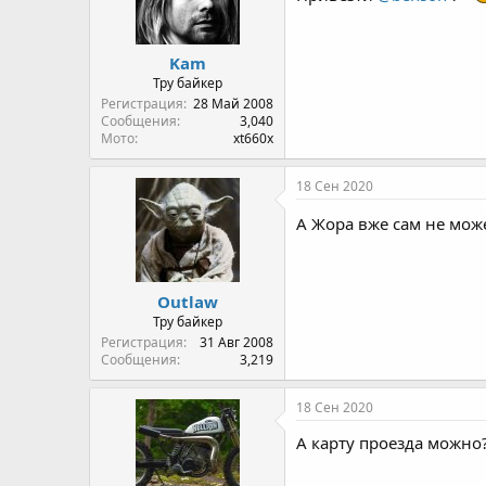
Kam
Тру байкер
Регистрация
28 Май 2008
Сообщения
3,040
Мото
xt660x
18 Сен 2020
А Жора вже сам не мож
Outlaw
Тру байкер
Регистрация
31 Авг 2008
Сообщения
3,219
18 Сен 2020
А карту проезда можно?