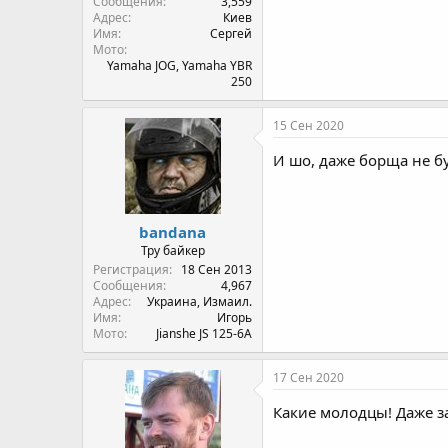
Сообщения
3,559
Адрес
Киев
Имя
Сергей
Мото
Yamaha JOG, Yamaha YBR
250
15 Сен 2020
И шо, даже борща не бу
bandana
Тру байкер
Регистрация
18 Сен 2013
Сообщения
4,967
Адрес
Украина, Измаил.
Имя
Игорь
Мото
Jianshe JS 125-6A
17 Сен 2020
Какие молодцы! Даже з