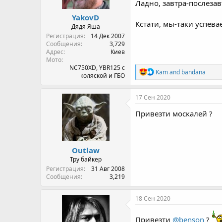
Ладно, завтра-послеза
YakovD
Кстати, мы-таки успевае
Дядя Яша
Регистрация
14 Дек 2007
Сообщения
3,729
Адрес
Киев
Мото
NC750XD, YBR125 с
R
Kam
and
bandana
коляской и ГБО
e
a
c
17 Сен 2020
t
i
Привезти москалей ?
o
n
s
:
Outlaw
Тру байкер
Регистрация
31 Авг 2008
Сообщения
3,219
18 Сен 2020
Привезти
@benson
?