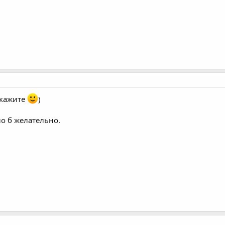
акажите
)
ло б желательно.