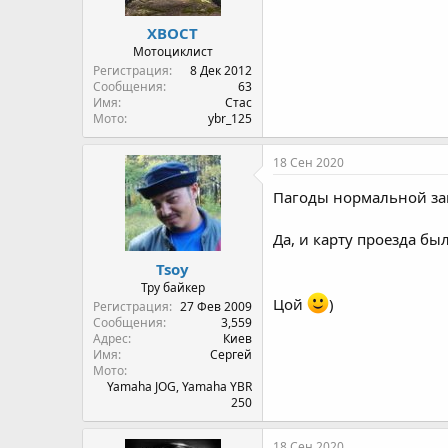
XBOCT
Мотоциклист
Регистрация
8 Дек 2012
Сообщения
63
Имя
Cтас
Мото
ybr_125
18 Сен 2020
Пагоды нормальной з
Да, и карту проезда бы
Tsoy
Тру байкер
Цой
)
Регистрация
27 Фев 2009
Сообщения
3,559
Адрес
Киев
Имя
Сергей
Мото
Yamaha JOG, Yamaha YBR
250
18 Сен 2020