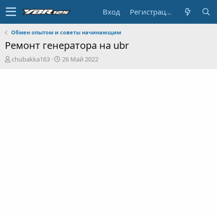
Вход
Регистрация
Обмен опытом и советы начинающим
Ремонт генератора на ubr
А
Д
chubakka163
26 Май 2022
в
а
т
т
о
а
р
н
т
а
е
ч
м
а
ы
л
а