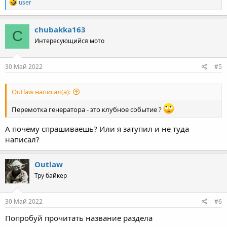
R
user
e
a
c
chubakka163
C
t
Интересующийся мото
i
o
n
s
30 Май 2022
#5
:
Outlaw написал(а):
Перемотка генератора - это клубное событие ?
А почему спрашиваешь? Или я затупил и не туда
написал?
Outlaw
Тру байкер
30 Май 2022
#6
Попробуй прочитать название раздела