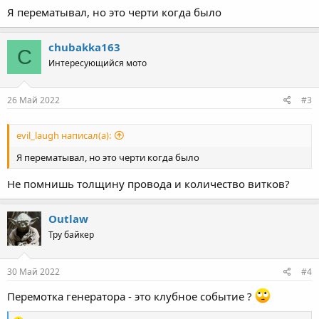
Я перематывал, но это черти когда было
chubakka163
C
Интересующийся мото
26 Май 2022
#3
evil_laugh написал(а):
Я перематывал, но это черти когда было
Не помнишь толщину провода и количество витков?
Outlaw
Тру байкер
30 Май 2022
#4
Перемотка генератора - это клубное событие ?