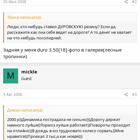
30 Июл 2008
#2
Тёмка написал(а):
Люди, кто-нибудь ставил ДУРОВСКУЮ резину? Если да,
расскажите как она себя ведет на дороге? А то денег не хватает
на что-нибудь посолидней.
Задняя у меня duro 3.50[18]-фото в галерее(лесные
тропинки)
mickle
M
Guest
3 Авг 2008
#3
Диман написал(а):
2000 р))Динамика пострадала не сильно)))Дорогу держит
намного лу4ше))Тормоз лу4ше работает))Повороты проходит
на отли4но))В дождь в юз трудновато колесо сорвать))Мне
нравится))Проехал 3 тыс,а как новая)))