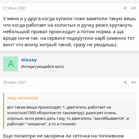
27 Июн 2007
#8
У меня и у друга когда купили тоже заметили такую вешь
что когда работает на холостых и ручку резко крутануть
небольшой провал происходит а потом норма. а ща
вроде ниче так. на сервисе подкрутили карб (именно тот
винт что внизу хитрый такой, сразу не увидишь).
Alexey
A
Интересующийся мото
28 Июн 2007
#9
seryj написал(а):
вот такие вещи происходят: 1. двигатель работает на
холостых(1500 оборотов по тахометру). разогрет очень
хорошо. если резко дать газу, то двигатель "захлёбывается". и
работает "чихаючи". а то и глохнет.
Еще посмотри не засорена ли сеточка на топливном