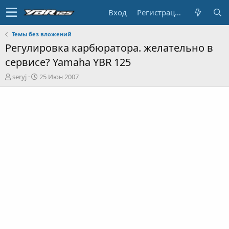
Вход
Регистрация
Темы без вложений
Регулировка карбюратора. желательно в
сервисе? Yamaha YBR 125
А
Д
seryj
25 Июн 2007
в
а
т
т
о
а
р
н
т
а
е
ч
м
а
ы
л
а