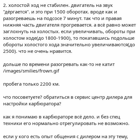
2. холостой ход не стабилен. двигатель на звук
"дёргается". и это при 1500 оборотах. вроде как и
разогреваешь на подсосе 7 минут. так что и правая
нижняя часть двигателя прогревается. а всё равно может
заглохнуть на холостых. если увеличивать, обороты при
холостом ходе(до 1800-1900), то покатавшись подольше
обороты холостого хода значительно увеличиваются(до
2500). что не очень нравится.
дольше по времени разогревать как-то не катит
/images/smilies/frown.gif
пробега только 2200 км.
что посоветуете? обратиться в сервис центр дилера для
настройки карбюратора?
как я понимаю в карбюраторе всё дело. и без спец
техники его нормально отрегулировать не возможно.
если у кого есть опыт общения с дилером на эту тему,