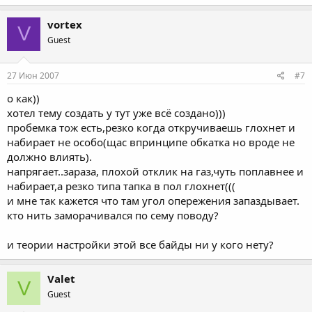
vortex
V
Guest
27 Июн 2007
#7
о как))
хотел тему создать у тут уже всё создано)))
пробемка тож есть,резко когда откручиваешь глохнет и
набирает не особо(щас впринципе обкатка но вроде не
должно влиять).
напрягает..зараза, плохой отклик на газ,чуть поплавнее и
набирает,а резко типа тапка в пол глохнет(((
и мне так кажется что там угол опережения запаздывает.
кто нить заморачивался по сему поводу?
и теории настройки этой все байды ни у кого нету?
Valet
V
Guest