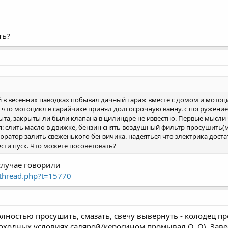
ть?
ой в весенних паводках побывал дачный гараж вместе с домом и мотоци
что мотоцикл в сарайчике принял долгосрочную ванну. с погружением
ыта, закрыты ли были клапана в цилиндре не известно. Первые мысл
я: слить масло в движке, бензин снять воздушный фильтр просушить(м
юратор залить свеженького бензичика. надеяться что электрика доста
ести пуск. Что можете посоветовать?
случае говорили
wthread.php?t=15770
полностью просушить, смазать, свечу вывернуть - колодец п
походных условиях салярой/керосином промывал О_О). Завест