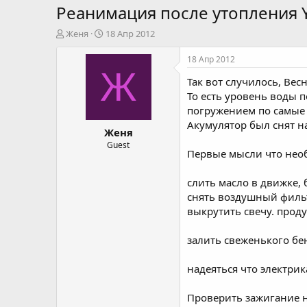
Реанимация после утопления 
А
Д
Женя
18 Апр 2012
в
а
т
т
18 Апр 2012
о
а
Ж
Так вот случилось, Ве
р
н
т
а
То есть уровень воды 
е
ч
погружением по самые 
м
а
Акумулятор был снят н
Женя
ы
л
а
Guest
Первые мысли что необ
слить масло в движке,
снять воздушный филь
выкрутить свечу. прод
залить свеженького бе
надеяться что электрик
Проверить зажигание н