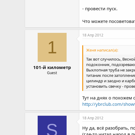
- провести пуск.
Что можете посоветова
18 Апр 2012
1
Женя написал(а):
Так вот случилось, Весн
подоконник, подозреваю 
101-й километр
Выхлопная труба не закр
Guest
титаник после затоплени
цилиндр и заодно и карб
установить свечку - пров
Тут на днях о похожем 
http://ybrclub.com/sho
18 Апр 2012
S
Ну да, всё разобрать, 
(где-то читал народ в 