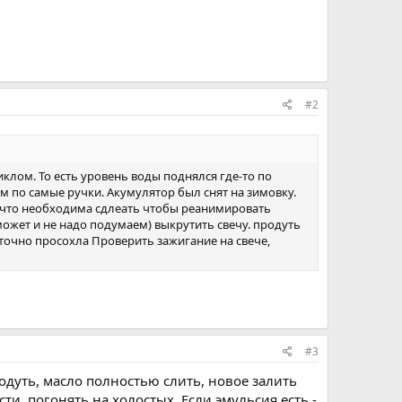
#2
клом. То есть уровень воды поднялся где-то по
 по самые ручки. Акумулятор был снят на зимовку.
и что необходима сдлеать чтобы реанимировать
ожет и не надо подумаем) выкрутить свечу. продуть
точно просохла Проверить зажигание на свече,
#3
родуть, масло полностью слить, новое залить
и, погонять на холостых. Если эмульсия есть -