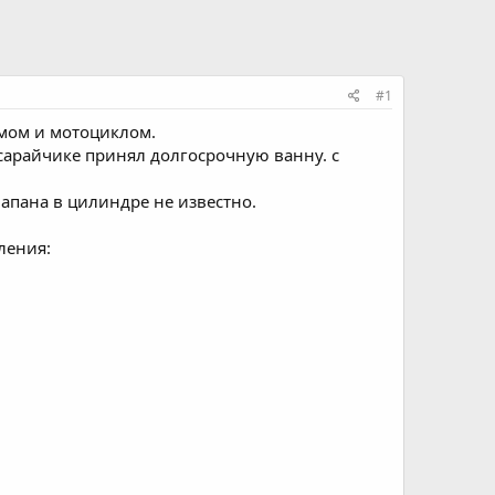
#1
омом и мотоциклом.
 сарайчике принял долгосрочную ванну. с
лапана в цилиндре не известно.
ления: