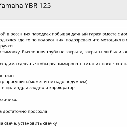
Yamaha YBR 125
сной в весенних паводках побывал дачный гараж вместе с д
поднялся где-то по подоконник, подозреваю что мотоцикл в
ручки.
а зимовку. Выхлопная труба не закрыта, закрыты ли были к
ходима сдлеать чтобы реанимировать титаник после затоп
 бензин
тр просушить(может и не надо подумаем)
уть цилиндр и заодно и карбюратор
нзичика.
а достаточно просохла
а свече, установить свечку